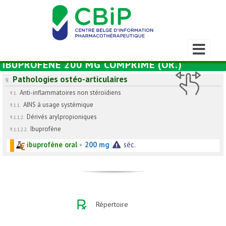
Afficher/m
la
IBUPROFÈNE 200 MG COMPRIMÉ (OR.)
barre
de
Pathologies ostéo-articulaires
9.
navigation
Anti-inflammatoires non stéroïdiens
9.1.
AINS à usage systémique
9.1.1.
Dérivés arylpropioniques
9.1.1.2.
Ibuprofène
9.1.1.2.2.
ibuprofène oral
•
200 mg
séc.
Répertoire