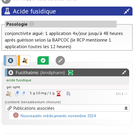
Acide fusidique
Posologie
conjonctivite aiguë: 1 application 4x/jour jusqu'à 48 heures
après guérison selon la BAPCOC (le RCP mentionne 1
application toutes les 12 heures)
Fucithalmic
(Amdipharm)
acide fusidique
gel opht.
5 g
10
mg
/
1
g
8,35 €
(contient: benzalkonium chlorure)
Publications associées
Nouveautés médicaments novembre 2024