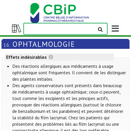
Afficher/m
la
Afficher/masquer
barre
la
OPHTALMOLOGIE
16.
de
table
navigation
des
Effets indésirables
matières
Des réactions allergiques aux médicaments à usage
ophtalmique sont fréquentes. Il convient de les distinguer
des plaintes initiales.
Des agents conservateurs sont présents dans beaucoup
de médicaments à usage ophtalmique; ceux-ci peuvent,
tout comme les excipients et les principes actifs,
provoquer des réactions allergiques (surtout le chlorure
de benzalkonium et les parabènes) et peuvent détériorer
la stabilité du film lacrymal. Chez les patients qui
présentent des problèmes liés au film lacrymal ou une
conjonctivite allergique, il est dès lors préférable