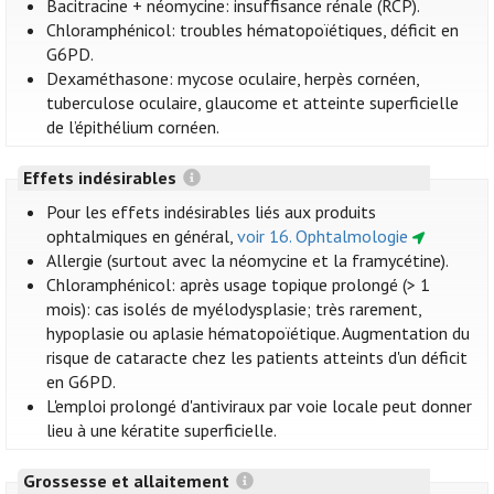
Bacitracine + néomycine: insuffisance rénale (RCP).
Chloramphénicol: troubles hématopoïétiques, déficit en
G6PD.
Dexaméthasone: mycose oculaire, herpès cornéen,
tuberculose oculaire, glaucome et atteinte superficielle
de l’épithélium cornéen.
Effets indésirables
Pour les effets indésirables liés aux produits
ophtalmiques en général,
voir 16. Ophtalmologie
Allergie (surtout avec la néomycine et la framycétine).
Chloramphénicol: après usage topique prolongé (> 1
mois): cas isolés de myélodysplasie; très rarement,
hypoplasie ou aplasie hématopoïétique. Augmentation du
risque de cataracte chez les patients atteints d'un déficit
en G6PD.
L'emploi prolongé d'antiviraux par voie locale peut donner
lieu à une kératite superficielle.
Grossesse et allaitement