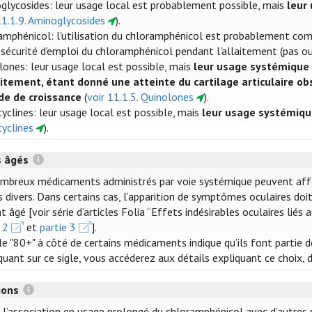
glycosides: leur usage local est probablement possible, mais
leur
11.1.9. Aminoglycosides
).
amphénicol: l'utilisation du chloramphénicol est probablement compa
a sécurité d'emploi du chloramphénicol pendant l'allaitement (pas ou
lones: leur usage local est possible, mais
leur usage systémique 
aitement, étant donné une atteinte du cartilage articulaire ob
de de croissance
(
voir 11.1.5. Quinolones
).
yclines: leur usage local est possible, mais
leur usage systémiqu
cyclines
).
s âgés
mbreux médicaments administrés par voie systémique peuvent affecte
 divers. Dans certains cas, l’apparition de symptômes oculaires doit
t âgé [voir série d’articles Folia “Effets indésirables oculaires lié
 2
et
partie 3
].
gle "80+" à côté de certains médicaments indique qu’ils font partie 
iquant sur ce sigle, vous accéderez aux détails expliquant ce choix,
tions
r l’association en usage prolongé du chloramphénicol avec d’autres 