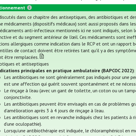
tionnement
iscutés dans ce chapitre des antiseptiques, des antibiotiques et des
 médicaments (dispositifs médicaux) sont aussi proposés dans les in
édicaments anti-infectieux mentionnés ici ne sont indiqués, selon le
nctive et du segment antérieur de l'œil. Ces médicaments sont ineffi
tions allergiques comme indication dans le RCP et ont un rapport bé
ntilles de contact doivent être retirées tant qu'il y a des symptôm
nt être remplacées.
iotiques et antiseptiques
ndications principales en pratique ambulatoire (BAPCOC 2022)
:
Les antibiotiques ne sont généralement pas indiqués pour une pe
est une affection qui guérit souvent spontanément et ne nécessi
Le rinçage à l’eau (avec un gant de toilette, un coton ou un tamp
conjonctivite.
Les antibiotiques peuvent être envisagés en cas de problèmes gra
d’amélioration après 3 à 4 jours de rinçage à l’eau.
Les antibiotiques sont en revanche indiqués chez les patients à 
d’une oculopathie).
Lorsqu’une antibiothérapie est indiquée, le chloramphénicol en 