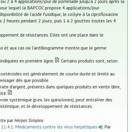
ou 2 à 4 applications/jour de pommade jusqu’à 2 jours après la
 pour lequel la BAPCOC propose 4 applications/jour
ponibilité de l’acide fusidique, le collyre à la ciprofloxacine
 2 heures pendant 2 jours; puis 1 à 2 gouttes toutes les 4
loppement de résistances. Elles ont une place dans le
sa
et aux cas où l'antibiogramme montre que le germe
indiquées en première ligne.
Certains produits sont, selon
icostéroïdes est généralement de courte durée et limité au
visager dès que possible.
itrate d'argent, présents dans quelques produits en vente libre,
ité.
 voie systémique (p.ex. les quinolones), peut entraîner des
e systémique, et le développement de résistances.
tite par
Herpes Simplex
.
r 11.4.1. Médicaments contre les virus herpétiques
). Par