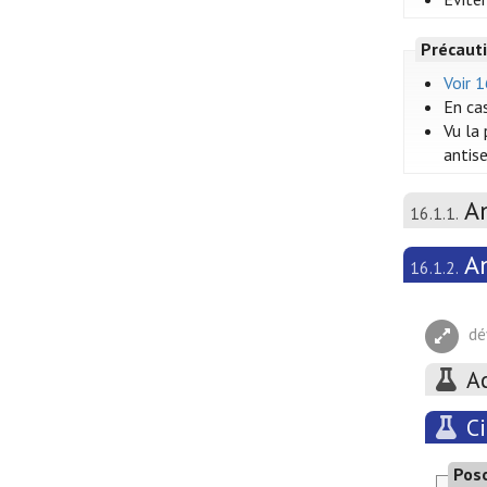
Précauti
Voir 
En ca
Vu la
antise
A
16.1.1.
A
16.1.2.
dé
A
C
Pos