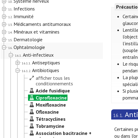
Système nerveux
10.
Précautio
Infections
11.
Immunité
Certain
12.
glaucom
Médicaments antitumoraux
13.
Lentill
Minéraux et vitamines
14.
l’objec
Dermatologie
15.
l’insti
Ophtalmologie
16.
(souple
Anti-infectieux
16.1.
entraîn
Antiseptiques
Le risq
16.1.1.
Antibiotiques
pendant
16.1.2.
La plup
afficher tous les
conditionnements
spécial
Acide fusidique
Si plus
Ciprofloxacine
pommade
Moxifloxacine
Ofloxacine
Anti
16.1.
Tétracyclines
Tobramycine
Certaines p
Association bacitracine +
ou dans l'or