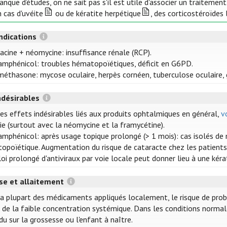
nque d’études, on ne sait pas s'il est utile d'associer un traitemen
 cas d'uvéite
ou de kératite herpétique
, des corticostéroïdes
ndications
racine + néomycine: insuffisance rénale (RCP).
amphénicol: troubles hématopoïétiques, déficit en G6PD.
éthasone: mycose oculaire, herpès cornéen, tuberculose oculaire, g
ndésirables
les effets indésirables liés aux produits ophtalmiques en général,
v
gie (surtout avec la néomycine et la framycétine).
amphénicol: après usage topique prolongé (> 1 mois): cas isolés de 
opoïétique. Augmentation du risque de cataracte chez les patients 
oi prolongé d'antiviraux par voie locale peut donner lieu à une kérat
se et allaitement
la plupart des médicaments appliqués localement, le risque de prob
 de la faible concentration systémique. Dans les conditions normales
u sur la grossesse ou l'enfant à naître.