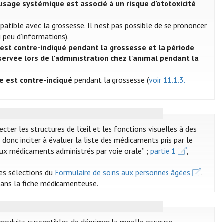
 usage systémique est associé à un risque d’ototoxicité
tible avec la grossesse. Il n'est pas possible de se prononcer
 peu d’informations).
est contre-indiqué pendant la grossesse et la période
servée lors de l'administration chez l'animal pendant la
e est contre-indiqué
pendant la grossesse (
voir 11.1.3.
r les structures de l'œil et les fonctions visuelles à des
 donc inciter à évaluer la liste des médicaments pris par le
s aux médicaments administrés par voie orale” ;
partie 1
,
des sélections du
Formulaire de soins aux personnes âgées
.
 dans la fiche médicamenteuse.
produits susceptibles de déprimer la moelle osseuse.