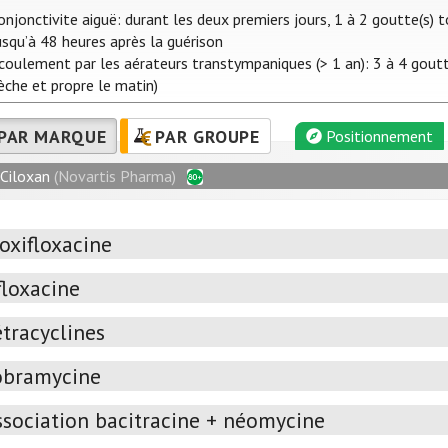
onjonctivite aiguë: durant les deux premiers jours, 1 à 2 goutte(s) 
usqu’à 48 heures après la guérison
coulement par les aérateurs transtympaniques (> 1 an): 3 à 4 gouttes,
èche et propre le matin)
PAR MARQUE
PAR GROUPE
Positionnement
Ciloxan
(Novartis Pharma)
oxifloxacine
floxacine
étracyclines
obramycine
ssociation bacitracine + néomycine