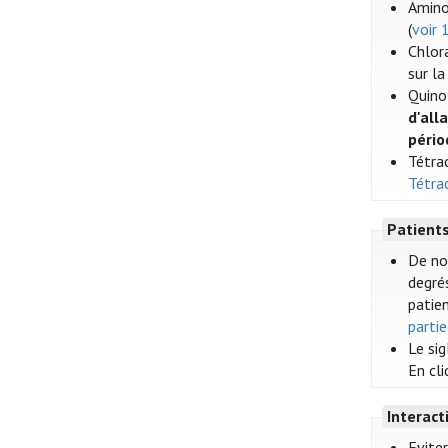
Amino
(
voir 
Chlor
sur l
Quino
d'all
pério
Tétrac
Tétra
Patient
De no
degrés
patien
partie
Le si
En cl
Interac
Evite