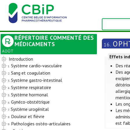
RÉPERTOIRE COMMENTÉ DES
OPH
MÉDICAMENTS
16.
AOÛT
Effets in
Introduction
Système cardio-vasculaire
Des réa
1.
Des ag
Sang et coagulation
2.
excipie
Système gastro-intestinal
3.
détério
Système respiratoire
4.
allergi
Système hormonal
5.
mention
Gynéco-obstétrique
6.
Les ong
Système urogénital
Les méd
7.
Douleur et fièvre
adminis
8.
est fai
Pathologies ostéo-articulaires
9.