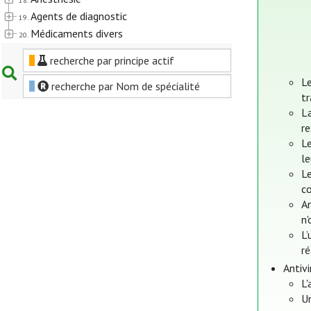
18.
Agents de diagnostic
19.
Médicaments divers
20.
recherche par principe actif
Le
recherche par Nom de spécialité
tr
L
re
Le
le
Le
c
An
n'
L’
ré
Antiv
L'
U