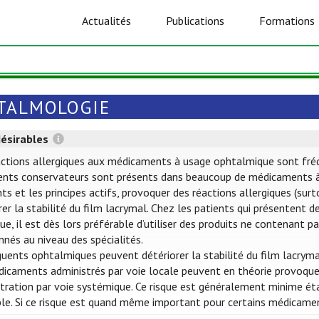
Actualités
Publications
Formations
TALMOLOGIE
désirables
ctions allergiques aux médicaments à usage ophtalmique sont fréquen
ents conservateurs sont présents dans beaucoup de médicaments à
nts et les principes actifs, provoquer des réactions allergiques (su
rer la stabilité du film lacrymal. Chez les patients qui présentent 
que, il est dès lors préférable d’utiliser des produits ne contenant
nés au niveau des spécialités.
uents ophtalmiques peuvent détériorer la stabilité du film lacryma
icaments administrés par voie locale peuvent en théorie provoquer
tration par voie systémique. Ce risque est généralement minime éta
ble. Si ce risque est quand même important pour certains médicame