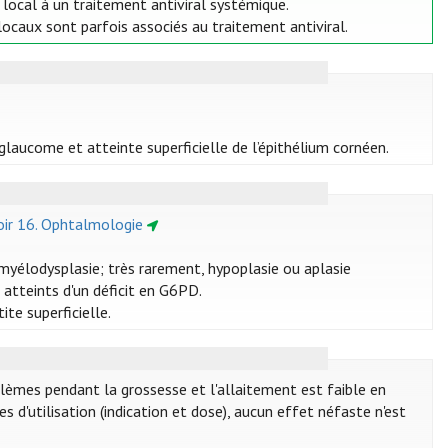
t local à un traitement antiviral systémique.
 locaux sont parfois associés au traitement antiviral.
laucome et atteinte superficielle de l’épithélium cornéen.
oir 16. Ophtalmologie
myélodysplasie; très rarement, hypoplasie ou aplasie
atteints d'un déficit en G6PD.
ite superficielle.
lèmes pendant la grossesse et l'allaitement est faible en
 d'utilisation (indication et dose), aucun effet néfaste n'est