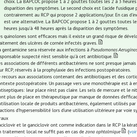
choix. La BAPCOC propose 1 à 2 gouttes toutes les 2 à 3 heures 
disparition des symptômes. Le second choix est l’acide fusidique
contrairement au RCP qui propose 2 applications/jour. En cas d’indis
est une alternative. La BAPCOC propose 1 à 2 gouttes toutes les
heures jusqu'à 48 heures après la disparition des symptômes.
s quinolones sont efficaces mais il existe un grand risque de déve
aitement des ulcères de cornée infectés graves.
a gentamicine sera réservée aux infections à
Pseudomonas Aerugino
sponsable suspecté n'est sensible qu'à cet antibiotique.
s associations de différents antibactériens ne sont presque jamais 
ur RCP, réservés à la prophylaxie des infections postopératoires.
 recours aux associations contenant des antibiotiques et des cort
ontexte postopératoire. Un passage vers une monothérapie est à en
tiseptiques: leur place n'est pas claire. Les sels de mercure et le n
ont plus de place en thérapeutique par manque de données d’efficac
utilisation locale de produits antibactériens, également utilisés par
actions d'hypersensibilité lors d'une utilisation ultérieure par voi
iraux
aciclovir et le ganciclovir ont comme indication dans le RCP la kéra
n traitement local ne suffit pas en cas de
zona ophtalmique
(
voi