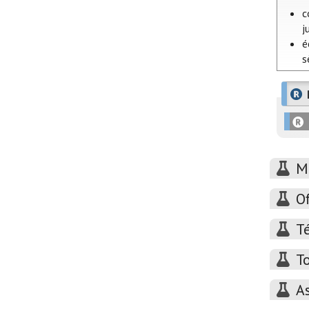
c
j
é
s
M
O
T
T
A