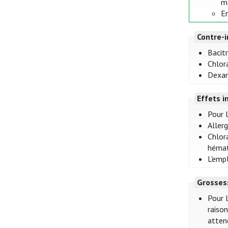
ma
En
Contre-i
Bacit
Chlor
Dexam
Effets i
Pour 
Aller
Chlor
hémat
L'empl
Grosses
Pour 
raison
attend