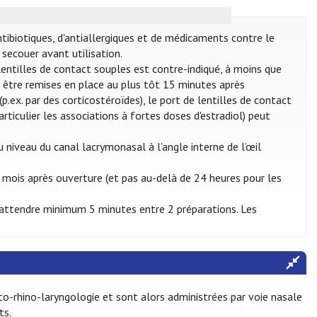
ntibiotiques, d'antiallergiques et de médicaments contre le
secouer avant utilisation.
e lentilles de contact souples est contre-indiqué, à moins que
nt être remises en place au plus tôt 15 minutes après
p.ex. par des corticostéroïdes), le port de lentilles de contact
articulier les associations à fortes doses d'estradiol) peut
 niveau du canal lacrymonasal à l’angle interne de l’œil
 mois après ouverture (et pas au-delà de 24 heures pour les
 d’attendre minimum 5 minutes entre 2 préparations. Les
to-rhino-laryngologie et sont alors administrées par voie nasale
ts.