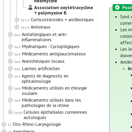
néomycine
Association oxytétracycline
Posi
+ polymyxine B
Sont d
Corticostéroïdes + antibiotiques
16.1.3.
comme
Antiviraux
16.1.4.
Les m
Antiallergiques et anti-
16.2.
conjo
inflammatoires
affec
Mydriatiques - Cycloplégiques
16.3.
Les le
Médicaments antiglaucomateux
16.4.
doive
Anesthésiques locaux
Antib
16.5.
Larmes artificielles
I
16.6.
Agents de diagnostic en
16.7.
ophtalmologie
Médicaments utilisés en chirurgie
16.8.
oculaire
Médicaments utilisés dans les
16.9.
pathologies de la rétine
Cellules épithéliales cornéennes
16.10.
autologues
Oto-Rhino-Laryngologie
17.
Anesthésie