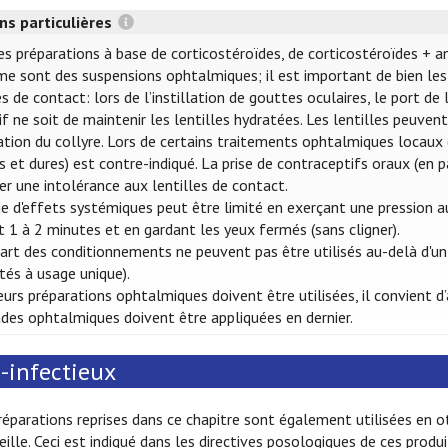
ns particulières
es préparations à base de corticostéroïdes, de corticostéroïdes + a
e sont des suspensions ophtalmiques; il est important de bien les 
es de contact: lors de l’instillation de gouttes oculaires, le port d
tif ne soit de maintenir les lentilles hydratées. Les lentilles peuve
llation du collyre. Lors de certains traitements ophtalmiques locaux (
s et dures) est contre-indiqué. La prise de contraceptifs oraux (en p
er une intolérance aux lentilles de contact.
ue d'effets systémiques peut être limité en exerçant une pression au
 1 à 2 minutes et en gardant les yeux fermés (sans cligner).
art des conditionnements ne peuvent pas être utilisés au-delà d'un
ités à usage unique).
ieurs préparations ophtalmiques doivent être utilisées, il convient
s ophtalmiques doivent être appliquées en dernier.
-infectieux
réparations reprises dans ce chapitre sont également utilisées en o
eille. Ceci est indiqué dans les directives posologiques de ces produi