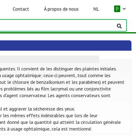
Contact
À propos de nous
NL
P
tes. Il convient de les distinguer des plaintes initiales.
 usage ophtalmique; ceux-ci peuvent, tout comme les
rtout le chlorure de benzalkonium et les parabènes) et peuvent
des problèmes liés au film lacrymal ou une conjonctivite
 pas d’agent conservateur. Les agents conservateurs sont
l et aggraver la sécheresse des yeux.
 les mêmes effets indésirables que lors de leur
nt donné que la quantité qui atteint la circulation générale
nts à usage ophtalmique, cela est mentionné.