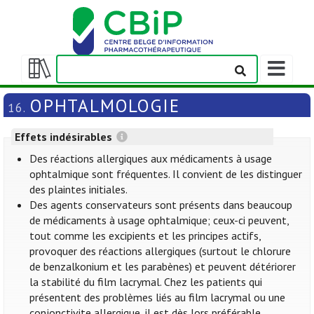
Afficher/m
la
Afficher/masquer
barre
la
OPHTALMOLOGIE
16.
de
table
navigation
des
Effets indésirables
matières
Des réactions allergiques aux médicaments à usage
ophtalmique sont fréquentes. Il convient de les distinguer
des plaintes initiales.
Des agents conservateurs sont présents dans beaucoup
de médicaments à usage ophtalmique; ceux-ci peuvent,
tout comme les excipients et les principes actifs,
provoquer des réactions allergiques (surtout le chlorure
de benzalkonium et les parabènes) et peuvent détériorer
la stabilité du film lacrymal. Chez les patients qui
présentent des problèmes liés au film lacrymal ou une
conjonctivite allergique, il est dès lors préférable