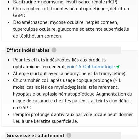
Bacitracine + néomycine: insuffisance rénale (RCP).
Chloramphénicol: troubles hématopoïétiques, déficit en
G6PD.
Dexaméthasone: mycose oculaire, herpès cornéen,
tuberculose oculaire, glaucome et atteinte superficielle
de l’épithélium cornéen.
Effets indésirables
Pour les effets indésirables liés aux produits
ophtalmiques en général,
voir 16. Ophtalmologie
Allergie (surtout avec la néomycine et la framycétine).
Chloramphénicol: après usage topique prolongé (> 1
mois): cas isolés de myélodysplasie; très rarement,
hypoplasie ou aplasie hématopoïétique. Augmentation du
risque de cataracte chez les patients atteints d'un déficit
en G6PD.
L'emploi prolongé d'antiviraux par voie locale peut donner
lieu à une kératite superficielle.
Grossesse et allaitement