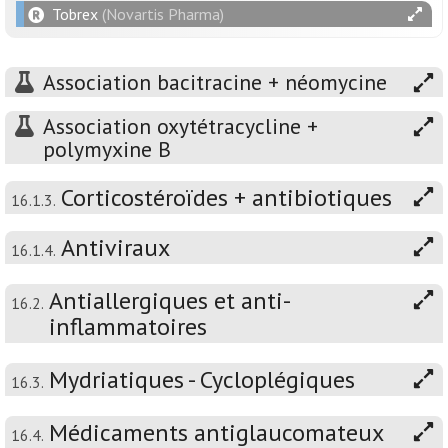
Tobrex
(Novartis Pharma)
Association bacitracine + néomycine
Association oxytétracycline +
polymyxine B
Corticostéroïdes + antibiotiques
16.1.3.
Antiviraux
16.1.4.
Antiallergiques et anti-
16.2.
inflammatoires
Mydriatiques - Cycloplégiques
16.3.
Médicaments antiglaucomateux
16.4.