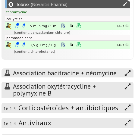
Tobrex
(Novartis Pharma)
tobramycine
collyre sol.
5 ml
3
mg
/
1
ml
8,81 €
(contient: benzalkonium chlorure)
pommade opht.
3,5 g
3
mg
/
1
g
8,13 €
(contient: chlorobutanol)
Association bacitracine + néomycine
Association oxytétracycline +
polymyxine B
Corticostéroïdes + antibiotiques
16.1.3.
Antiviraux
16.1.4.