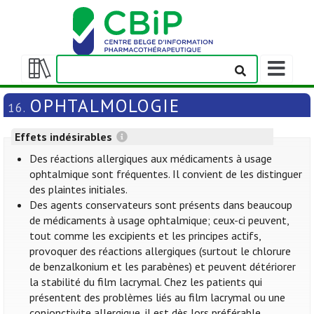
Afficher/m
la
Afficher/masquer
barre
la
OPHTALMOLOGIE
16.
de
table
navigation
des
Effets indésirables
matières
Des réactions allergiques aux médicaments à usage
ophtalmique sont fréquentes. Il convient de les distinguer
des plaintes initiales.
Des agents conservateurs sont présents dans beaucoup
de médicaments à usage ophtalmique; ceux-ci peuvent,
tout comme les excipients et les principes actifs,
provoquer des réactions allergiques (surtout le chlorure
de benzalkonium et les parabènes) et peuvent détériorer
la stabilité du film lacrymal. Chez les patients qui
présentent des problèmes liés au film lacrymal ou une
conjonctivite allergique, il est dès lors préférable