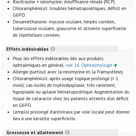
Bacitracine + néomycine: insuffisance rénale (RCP).
Chloramphénicol: troubles hématopoïétiques, déficit en
G6PD.
Dexaméthasone: mycose oculaire, herpès cornéen,
tuberculose oculaire, glaucome et atteinte superficielle
de l’épithélium cornéen.
Effets indésirables
Pour les effets indésirables liés aux produits
ophtalmiques en général,
voir 16. Ophtalmologie
Allergie (surtout avec la néomycine et la framycétine).
Chloramphénicol: après usage topique prolongé (> 1
mois): cas isolés de myélodysplasie; très rarement,
hypoplasie ou aplasie hématopoïétique. Augmentation du
risque de cataracte chez les patients atteints d'un déficit
en G6PD.
L'emploi prolongé d'antiviraux par voie locale peut donner
lieu à une kératite superficielle.
Grossesse et allaitement