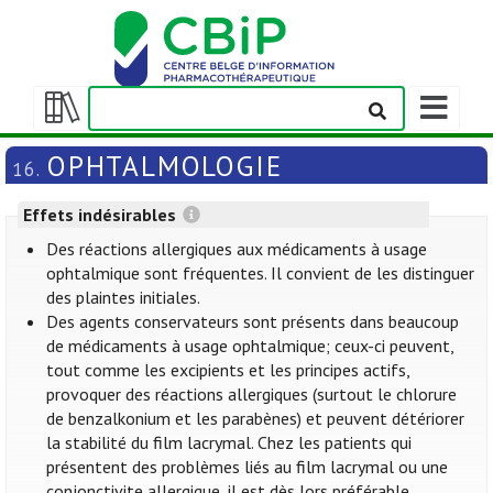
Afficher/m
la
Afficher/masquer
barre
la
OPHTALMOLOGIE
16.
de
table
navigation
des
Effets indésirables
matières
Des réactions allergiques aux médicaments à usage
ophtalmique sont fréquentes. Il convient de les distinguer
des plaintes initiales.
Des agents conservateurs sont présents dans beaucoup
de médicaments à usage ophtalmique; ceux-ci peuvent,
tout comme les excipients et les principes actifs,
provoquer des réactions allergiques (surtout le chlorure
de benzalkonium et les parabènes) et peuvent détériorer
la stabilité du film lacrymal. Chez les patients qui
présentent des problèmes liés au film lacrymal ou une
conjonctivite allergique, il est dès lors préférable