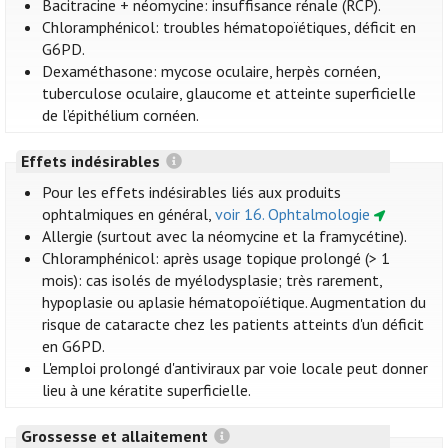
Bacitracine + néomycine: insuffisance rénale (RCP).
Chloramphénicol: troubles hématopoïétiques, déficit en
G6PD.
Dexaméthasone: mycose oculaire, herpès cornéen,
tuberculose oculaire, glaucome et atteinte superficielle
de l’épithélium cornéen.
Effets indésirables
Pour les effets indésirables liés aux produits
ophtalmiques en général,
voir 16. Ophtalmologie
Allergie (surtout avec la néomycine et la framycétine).
Chloramphénicol: après usage topique prolongé (> 1
mois): cas isolés de myélodysplasie; très rarement,
hypoplasie ou aplasie hématopoïétique. Augmentation du
risque de cataracte chez les patients atteints d'un déficit
en G6PD.
L'emploi prolongé d'antiviraux par voie locale peut donner
lieu à une kératite superficielle.
Grossesse et allaitement