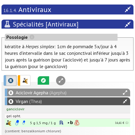
Antiviraux
16.1.4.
Spécialités [Antiviraux]
Posologie
kératite à
Herpes simplex
: 1cm de pommade 5x/jour à 4
heures d’intervalle dans le sac conjonctival inférieur jusqu’à 3
jours après la guérison (pour l’aciclovir) et jusqu’à 7 jours après
la guérison (pour le ganciclovir)
Aciclovir Agepha
(Agepha)
Virgan
(Thea)
ganciclovir
gel opht.
5 g
1,5
mg
/
1
g
16,61 €
(contient: benzalkonium chlorure)