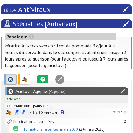
Antiviraux
16.1.4.
Spécialités [Antiviraux]
Posologie
kératite à
Herpes simplex
: 1cm de pommade 5x/jour à 4
heures d’intervalle dans le sac conjonctival inférieur jusqu’à 3
jours après la guérison (pour l’aciclovir) et jusqu’à 7 jours après
la guérison (pour le ganciclovir)
Aciclovir Agepha
(Agepha)
aciclovir
pommade opht. [sans cons.]
4,5 g
30
mg
/
1
g
34,12 €
Publications associées
Informations récentes mars 2020
(24 mars 2020)