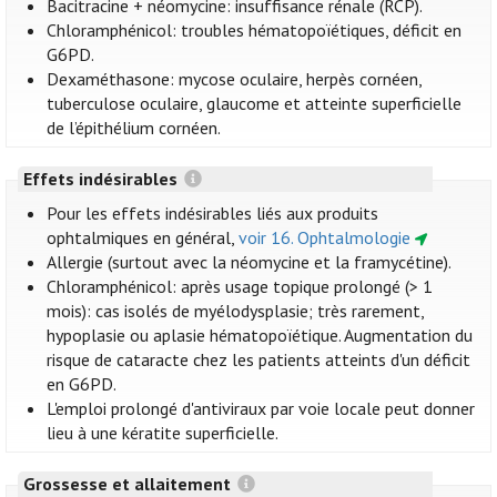
Bacitracine + néomycine: insuffisance rénale (RCP).
Chloramphénicol: troubles hématopoïétiques, déficit en
G6PD.
Dexaméthasone: mycose oculaire, herpès cornéen,
tuberculose oculaire, glaucome et atteinte superficielle
de l’épithélium cornéen.
Effets indésirables
Pour les effets indésirables liés aux produits
ophtalmiques en général,
voir 16. Ophtalmologie
Allergie (surtout avec la néomycine et la framycétine).
Chloramphénicol: après usage topique prolongé (> 1
mois): cas isolés de myélodysplasie; très rarement,
hypoplasie ou aplasie hématopoïétique. Augmentation du
risque de cataracte chez les patients atteints d'un déficit
en G6PD.
L'emploi prolongé d'antiviraux par voie locale peut donner
lieu à une kératite superficielle.
Grossesse et allaitement