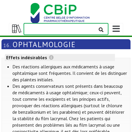
Afficher/m
la
Afficher/masquer
barre
la
OPHTALMOLOGIE
16.
de
table
navigation
des
Effets indésirables
matières
Des réactions allergiques aux médicaments à usage
ophtalmique sont fréquentes. Il convient de les distinguer
des plaintes initiales.
Des agents conservateurs sont présents dans beaucoup
de médicaments à usage ophtalmique; ceux-ci peuvent,
tout comme les excipients et les principes actifs,
provoquer des réactions allergiques (surtout le chlorure
de benzalkonium et les parabènes) et peuvent détériorer
la stabilité du film lacrymal. Chez les patients qui
présentent des problèmes liés au film lacrymal ou une
conjonctivite allergique, il est dès lors préférable