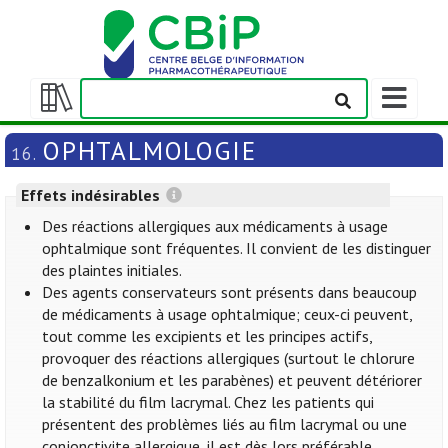
Afficher/m
la
Afficher/masquer
barre
la
OPHTALMOLOGIE
16.
de
table
navigation
des
Effets indésirables
matières
Des réactions allergiques aux médicaments à usage
ophtalmique sont fréquentes. Il convient de les distinguer
des plaintes initiales.
Des agents conservateurs sont présents dans beaucoup
de médicaments à usage ophtalmique; ceux-ci peuvent,
tout comme les excipients et les principes actifs,
provoquer des réactions allergiques (surtout le chlorure
de benzalkonium et les parabènes) et peuvent détériorer
la stabilité du film lacrymal. Chez les patients qui
présentent des problèmes liés au film lacrymal ou une
conjonctivite allergique, il est dès lors préférable