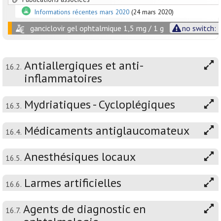
Informations récentes mars 2020
(24 mars 2020)
ganciclovir gel ophtalmique 1,5 mg / 1 g
no switch: 
Antiallergiques et anti-
16.2.
inflammatoires
Mydriatiques - Cycloplégiques
16.3.
Médicaments antiglaucomateux
16.4.
Anesthésiques locaux
16.5.
Larmes artificielles
16.6.
Agents de diagnostic en
16.7.