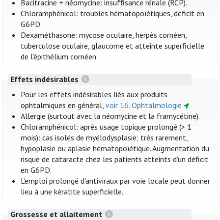
Bacitracine + néomycine: insuffisance rénale (RCP).
Chloramphénicol: troubles hématopoïétiques, déficit en
G6PD.
Dexaméthasone: mycose oculaire, herpès cornéen,
tuberculose oculaire, glaucome et atteinte superficielle
de l’épithélium cornéen.
Effets indésirables
Pour les effets indésirables liés aux produits
ophtalmiques en général,
voir 16. Ophtalmologie
Allergie (surtout avec la néomycine et la framycétine).
Chloramphénicol: après usage topique prolongé (> 1
mois): cas isolés de myélodysplasie; très rarement,
hypoplasie ou aplasie hématopoïétique. Augmentation du
risque de cataracte chez les patients atteints d'un déficit
en G6PD.
L'emploi prolongé d'antiviraux par voie locale peut donner
lieu à une kératite superficielle.
Grossesse et allaitement