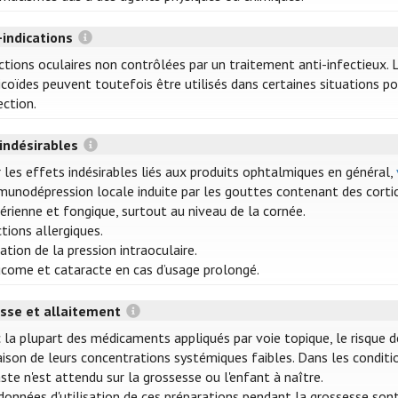
-indications
ctions oculaires non contrôlées par un traitement anti-infectieux. L
icoïdes peuvent toutefois être utilisés dans certaines situations 
ection.
 indésirables
 les effets indésirables liés aux produits ophtalmiques en général,
munodépression locale induite par les gouttes contenant des cortico
érienne et fongique, surtout au niveau de la cornée.
tions allergiques.
ation de la pression intraoculaire.
come et cataracte en cas d’usage prolongé.
sse et allaitement
 la plupart des médicaments appliqués par voie topique, le risque d
aison de leurs concentrations systémiques faibles. Dans les conditio
ste n'est attendu sur la grossesse ou l'enfant à naître.
données d'utilisation de ces préparations pendant la grossesse son