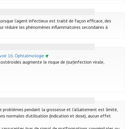
orsque l’agent infectieux est traité de façon efficace, des
pour réduire les phénomènes inflammatoires secondaires à
voir 16. Ophtalmologie
stéroïdes augmente le risque de (sur)infection virale,
e problèmes pendant la grossesse et l'allaitement est limité,
ns normales d'utilisation (indication et dose), aucun effet
t rassurantes (pas de signal de malformations congénitales ou