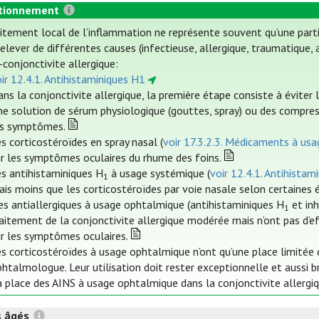
tionnement
aitement local de l’inflammation ne représente souvent qu’une part
elever de différentes causes (infectieuse, allergique, traumatique, a
-conjonctivite allergique:
ir 12.4.1. Antihistaminiques H1
ns la conjonctivite allergique, la première étape consiste à éviter 
ne solution de sérum physiologique (gouttes, spray) ou des compre
es symptômes.
s corticostéroïdes en spray nasal (
voir 17.3.2.3. Médicaments à usag
ur les symptômes oculaires du rhume des foins.
es antihistaminiques H
à usage systémique (
voir 12.4.1. Antihistam
1
is moins que les corticostéroïdes par voie nasale selon certaines 
es antiallergiques à usage ophtalmique (antihistaminiques H
et inh
1
aitement de la conjonctivite allergique modérée mais n’ont pas d’e
ur les symptômes oculaires.
s corticostéroïdes à usage ophtalmique n’ont qu’une place limitée da
htalmologue. Leur utilisation doit rester exceptionnelle et aussi b
 place des AINS à usage ophtalmique dans la conjonctivite allergiq
s âgés