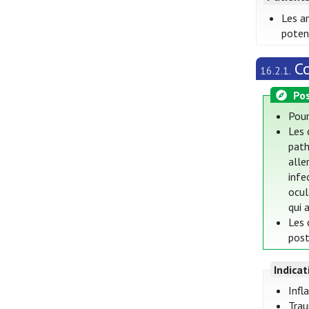
Les a
poten
Co
16.2.1.
Pos
Pour
Les 
path
alle
infe
ocul
qui 
Les 
post
Indica
Infl
Trau