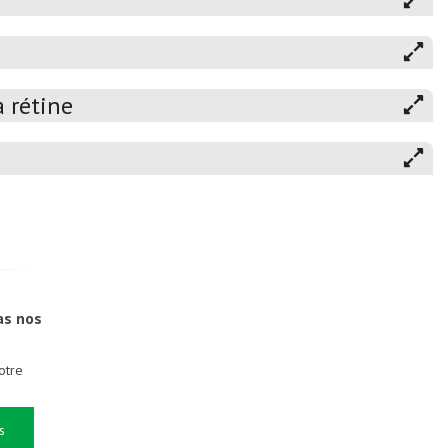
 rétine
as nos
otre
s