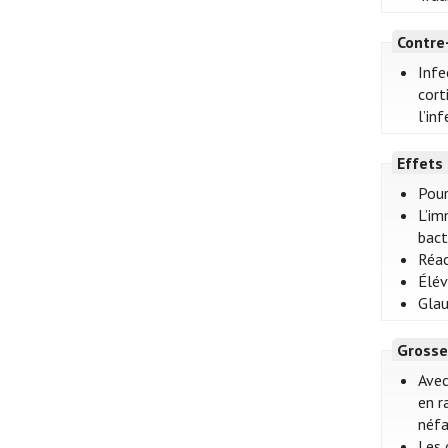
Contre
Infe
cort
l’inf
Effets
Pour
L’im
bact
Réac
Élév
Glau
Grosse
Avec
en r
néfa
Les 