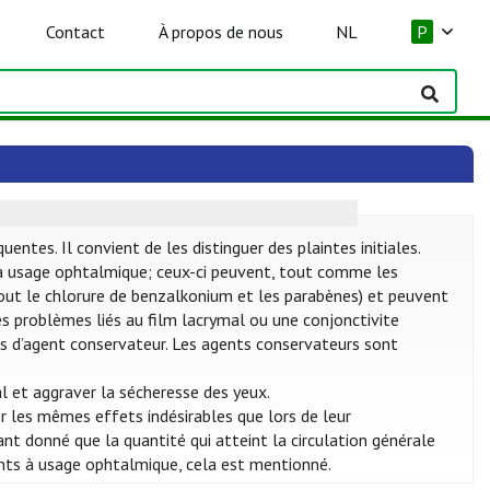
Contact
À propos de nous
NL
P
tes. Il convient de les distinguer des plaintes initiales.
 usage ophtalmique; ceux-ci peuvent, tout comme les
rtout le chlorure de benzalkonium et les parabènes) et peuvent
des problèmes liés au film lacrymal ou une conjonctivite
 pas d’agent conservateur. Les agents conservateurs sont
l et aggraver la sécheresse des yeux.
 les mêmes effets indésirables que lors de leur
nt donné que la quantité qui atteint la circulation générale
nts à usage ophtalmique, cela est mentionné.