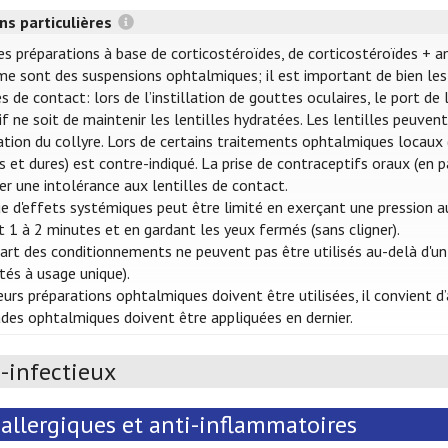
ns particulières
es préparations à base de corticostéroïdes, de corticostéroïdes + a
e sont des suspensions ophtalmiques; il est important de bien les 
es de contact: lors de l’instillation de gouttes oculaires, le port d
tif ne soit de maintenir les lentilles hydratées. Les lentilles peuve
llation du collyre. Lors de certains traitements ophtalmiques locaux (
s et dures) est contre-indiqué. La prise de contraceptifs oraux (en p
er une intolérance aux lentilles de contact.
ue d'effets systémiques peut être limité en exerçant une pression au
 1 à 2 minutes et en gardant les yeux fermés (sans cligner).
art des conditionnements ne peuvent pas être utilisés au-delà d'un
ités à usage unique).
ieurs préparations ophtalmiques doivent être utilisées, il convient
s ophtalmiques doivent être appliquées en dernier.
-infectieux
allergiques et anti-inflammatoires