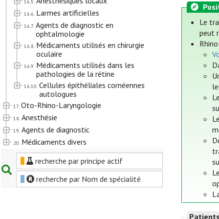
Anesthésiques locaux
16.5.
Posi
Larmes artificielles
16.6.
Le tr
Agents de diagnostic en
16.7.
peut r
ophtalmologie
Rhino
Médicaments utilisés en chirurgie
16.8.
oculaire
Vo
Médicaments utilisés dans les
Da
16.9.
pathologies de la rétine
U
Cellules épithéliales cornéennes
l
16.10.
autologues
Le
Oto-Rhino-Laryngologie
17.
s
Anesthésie
L
18.
Agents de diagnostic
ma
19.
D
Médicaments divers
20.
tr
recherche par principe actif
s
Le
recherche par Nom de spécialité
op
La
Patient