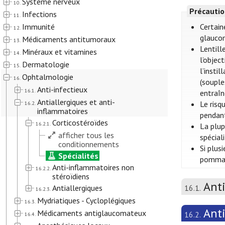
Système nerveux
10.
Précautio
Infections
11.
Immunité
Certain
12.
glaucom
Médicaments antitumoraux
13.
Lentill
Minéraux et vitamines
14.
l’objec
Dermatologie
15.
l’insti
Ophtalmologie
16.
(souple
Anti-infectieux
16.1.
entraîn
Antiallergiques et anti-
Le risq
16.2.
inflammatoires
pendant
Corticostéroïdes
16.2.1.
La plup
afficher tous les
spécial
conditionnements
Si plus
Spécialités
pommade
Anti-inflammatoires non
16.2.2.
stéroïdiens
Anti
Antiallergiques
16.1.
16.2.3.
Mydriatiques - Cycloplégiques
16.3.
Anti
Médicaments antiglaucomateux
16.2.
16.4.