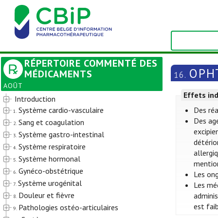
RÉPERTOIRE COMMENTÉ DES
OPH
MÉDICAMENTS
16.
AOÛT
Effets in
Introduction
Système cardio-vasculaire
Des réa
1.
Des ag
Sang et coagulation
2.
excipie
Système gastro-intestinal
3.
détério
Système respiratoire
4.
allergi
Système hormonal
5.
mention
Gynéco-obstétrique
6.
Les ong
Système urogénital
Les méd
7.
Douleur et fièvre
adminis
8.
est fai
Pathologies ostéo-articulaires
9.