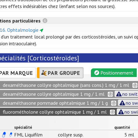
tres effets indésirables chez l’enfant selon nos sources).
tions particulières
 16. Ophtalmologie
 d'un traitement local prolongé par des corticostéroïdes, un suivi 
sion intraoculaire).
écialités [Corticostéroïdes]
PAR MARQUE
PAR GROUPE
Positionnement
dexaméthasone collyre ophtalmique (sans cons.) 1 mg / 1 ml
dexaméthasone collyre ophtalmique 1 mg / 1 ml
no swit
dexaméthasone pommade ophtalmique 1 mg / 1 g
no sw
fluorométholone collyre ophtalmique 1 mg / 1 ml
no swi
spécialité
quantité
FML Liquifilm
collyre susp.
5 ml