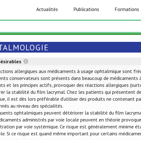
Actualités
Publications
Formations
TALMOLOGIE
désirables
ctions allergiques aux médicaments à usage ophtalmique sont fréquen
ents conservateurs sont présents dans beaucoup de médicaments à
nts et les principes actifs, provoquer des réactions allergiques (su
rer la stabilité du film lacrymal. Chez les patients qui présentent 
que, il est dès lors préférable d’utiliser des produits ne contenant
nés au niveau des spécialités.
uents ophtalmiques peuvent détériorer la stabilité du film lacryma
icaments administrés par voie locale peuvent en théorie provoquer
tration par voie systémique. Ce risque est généralement minime éta
ble. Si ce risque est quand même important pour certains médicame