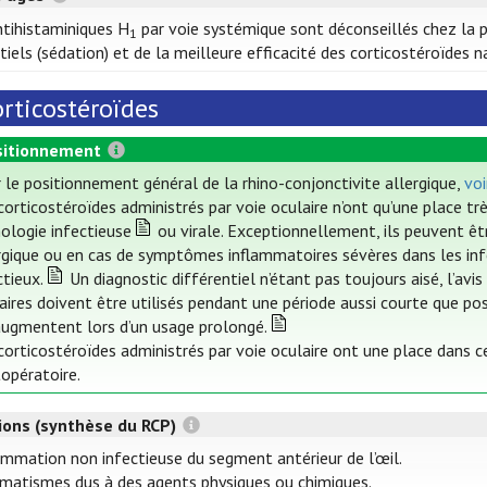
ntihistaminiques H
par voie systémique sont déconseillés chez la 
1
tiels (sédation) et de la meilleure efficacité des corticostéroïdes 
rticostéroïdes
itionnement
 le positionnement général de la rhino-conjonctivite allergique,
voi
corticostéroïdes administrés par voie oculaire n’ont qu’une place tr
ologie infectieuse
ou virale. Exceptionnellement, ils peuvent êt
rgique ou en cas de symptômes inflammatoires sévères dans les inf
ctieux.
Un diagnostic différentiel n’étant pas toujours aisé, l’avi
aires doivent être utilisés pendant une période aussi courte que pos
augmentent lors d’un usage prolongé.
corticostéroïdes administrés par voie oculaire ont une place dans 
opératoire.
tions (synthèse du RCP)
ammation non infectieuse du segment antérieur de l’œil.
matismes dus à des agents physiques ou chimiques.