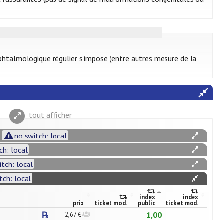
ophtalmologique régulier s'impose (entre autres mesure de la
tout afficher
no switch: local
ch: local
itch: local
tch: local
index
index
prix
ticket mod.
public
ticket mod.
1,00
2,67 €