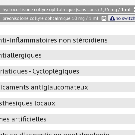
hydrocortisone collyre ophtalmique (sans cons.) 3,35 mg / 1 ml
prednisolone collyre ophtalmique 10 mg / 1 ml
no switch
nti-inflammatoires non stéroïdiens
ntiallergiques
iatiques - Cycloplégiques
icaments antiglaucomateux
sthésiques locaux
es artificielles
ts de diagnostic en ophtalmologie