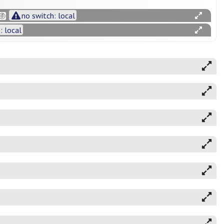
no switch: local
: local