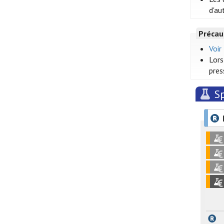
d'au
Précau
Voir
Lors
pres
Sp