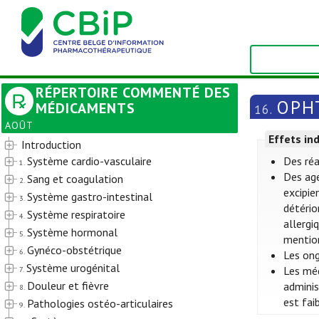
RÉPERTOIRE COMMENTÉ DES
OPH
MÉDICAMENTS
16.
AOÛT
Effets in
Introduction
Système cardio-vasculaire
Des réa
1.
Des ag
Sang et coagulation
2.
excipie
Système gastro-intestinal
3.
détério
Système respiratoire
4.
allergi
Système hormonal
5.
mention
Gynéco-obstétrique
6.
Les ong
Système urogénital
Les méd
7.
Douleur et fièvre
adminis
8.
est fai
Pathologies ostéo-articulaires
9.