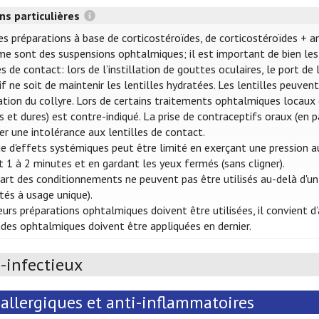
ns particulières
es préparations à base de corticostéroïdes, de corticostéroïdes + a
e sont des suspensions ophtalmiques; il est important de bien les 
es de contact: lors de l’instillation de gouttes oculaires, le port d
tif ne soit de maintenir les lentilles hydratées. Les lentilles peuve
llation du collyre. Lors de certains traitements ophtalmiques locaux (
s et dures) est contre-indiqué. La prise de contraceptifs oraux (en p
er une intolérance aux lentilles de contact.
ue d'effets systémiques peut être limité en exerçant une pression au
 1 à 2 minutes et en gardant les yeux fermés (sans cligner).
art des conditionnements ne peuvent pas être utilisés au-delà d'un
ités à usage unique).
ieurs préparations ophtalmiques doivent être utilisées, il convient
s ophtalmiques doivent être appliquées en dernier.
-infectieux
allergiques et anti-inflammatoires