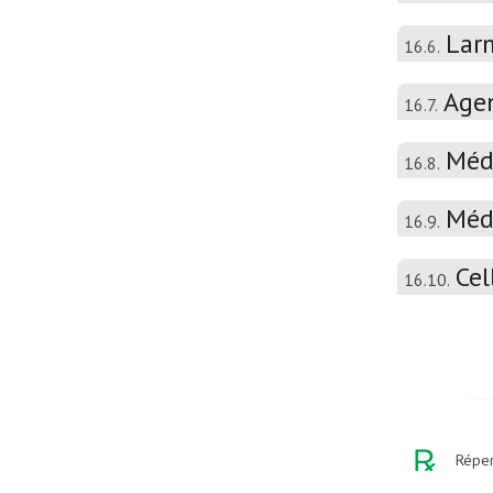
Larm
16.6.
Agen
16.7.
Médi
16.8.
Médi
16.9.
Cel
16.10.
Réper