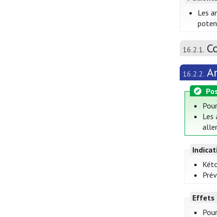
Les a
poten
Co
16.2.1.
A
16.2.2.
Pos
Pour
Les 
alle
Indica
Kéto
Prév
Effets
Pour