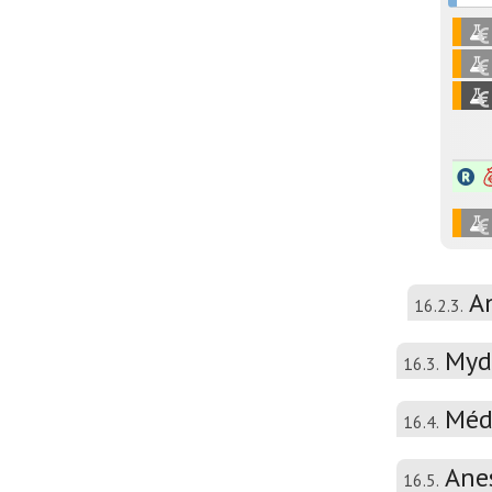
A
16.2.3.
Mydr
16.3.
Méd
16.4.
Ane
16.5.