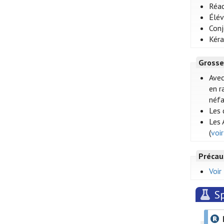
Réac
Élév
Conj
Kéra
Grosse
Avec
en r
néfa
Les 
Les 
(
voi
Précau
Voir
Sp