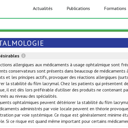
Actualités
Publications
Formations
TALMOLOGIE
désirables
ctions allergiques aux médicaments à usage ophtalmique sont fréquen
ents conservateurs sont présents dans beaucoup de médicaments à
nts et les principes actifs, provoquer des réactions allergiques (su
rer la stabilité du film lacrymal. Chez les patients qui présentent 
que, il est dès lors préférable d’utiliser des produits ne contenant
nés au niveau des spécialités.
uents ophtalmiques peuvent détériorer la stabilité du film lacryma
icaments administrés par voie locale peuvent en théorie provoquer
tration par voie systémique. Ce risque est généralement minime éta
ble. Si ce risque est quand même important pour certains médicame