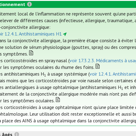
tionnement
aitement local de l’inflammation ne représente souvent qu’une part
elever de différentes causes (infectieuse, allergique, traumatique, a
-conjonctivite allergique:
ir 12.4.1. Antihistaminiques H1
ns la conjonctivite allergique, la première étape consiste à éviter 
ne solution de sérum physiologique (gouttes, spray) ou des compre
es symptômes.
s corticostéroïdes en spray nasal (
voir 17.3.2.3. Médicaments à usag
ur les symptômes oculaires du rhume des foins.
es antihistaminiques H
à usage systémique (
voir 12.4.1. Antihistam
1
is moins que les corticostéroïdes par voie nasale selon certaines 
es antiallergiques à usage ophtalmique (antihistaminiques H
et inh
1
aitement de la conjonctivite allergique modérée mais n’ont pas d’e
ur les symptômes oculaires.
s corticostéroïdes à usage ophtalmique n’ont qu’une place limitée da
htalmologue. Leur utilisation doit rester exceptionnelle et aussi b
 place des AINS à usage ophtalmique dans la conjonctivite allergiq
s âgés