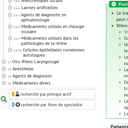
Anesthésiques locaux
16.5.
Posi
Larmes artificielles
16.6.
Le tr
Agents de diagnostic en
16.7.
peut r
ophtalmologie
Rhino
Médicaments utilisés en chirurgie
16.8.
oculaire
Vo
Médicaments utilisés dans les
Da
16.9.
pathologies de la rétine
U
Cellules épithéliales cornéennes
l
16.10.
autologues
Le
Oto-Rhino-Laryngologie
17.
s
Anesthésie
L
18.
Agents de diagnostic
ma
19.
D
Médicaments divers
20.
tr
recherche par principe actif
s
Le
recherche par Nom de spécialité
op
La
Patient