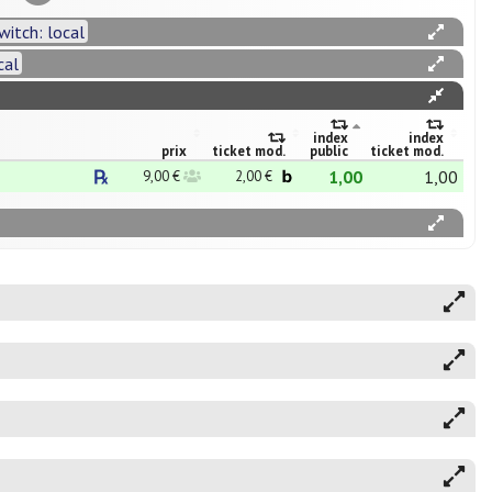
witch: local
cal
index
index
prix
ticket mod.
public
ticket mod.
1,00
1,00
9,00 €
2,00 €