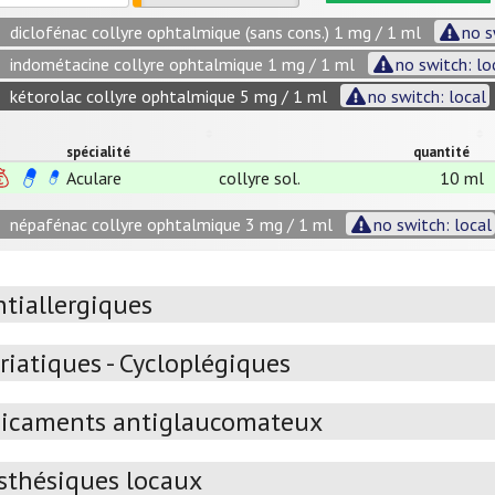
diclofénac collyre ophtalmique (sans cons.) 1 mg / 1 ml
no s
indométacine collyre ophtalmique 1 mg / 1 ml
no switch: lo
kétorolac collyre ophtalmique 5 mg / 1 ml
no switch: local
spécialité
quantité
Aculare
collyre sol.
10 ml
népafénac collyre ophtalmique 3 mg / 1 ml
no switch: local
ntiallergiques
iatiques - Cycloplégiques
icaments antiglaucomateux
sthésiques locaux