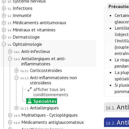
Système nerveux
10.
Précautio
Infections
11.
Immunité
Certain
12.
glaucom
Médicaments antitumoraux
13.
Lentill
Minéraux et vitamines
14.
l’objec
Dermatologie
15.
l’insti
Ophtalmologie
16.
(souple
Anti-infectieux
16.1.
entraîn
Antiallergiques et anti-
Le risq
16.2.
inflammatoires
pendant
Corticostéroïdes
16.2.1.
La plup
Anti-inflammatoires non
spécial
16.2.2.
stéroïdiens
Si plus
afficher tous les
pommade
conditionnements
Spécialités
Anti
Antiallergiques
16.1.
16.2.3.
Mydriatiques - Cycloplégiques
16.3.
Anti
Médicaments antiglaucomateux
16.2.
16.4.