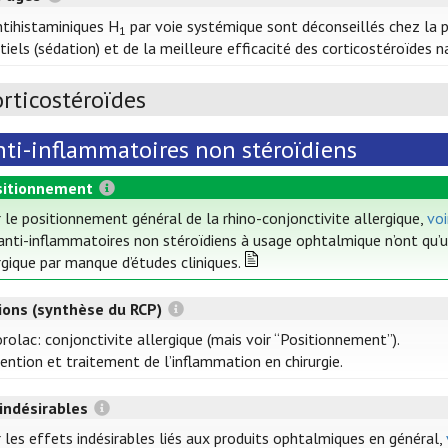
ntihistaminiques H
par voie systémique sont déconseillés chez la 
1
tiels (sédation) et de la meilleure efficacité des corticostéroïdes 
rticostéroïdes
nti-inflammatoires non stéroïdiens
itionnement
 le positionnement général de la rhino-conjonctivite allergique,
voi
anti-inflammatoires non stéroïdiens à usage ophtalmique n’ont qu’u
rgique par manque d’études cliniques.
tions (synthèse du RCP)
rolac: conjonctivite allergique (mais voir “Positionnement”).
ention et traitement de l’inflammation en chirurgie.
 indésirables
 les effets indésirables liés aux produits ophtalmiques en général,