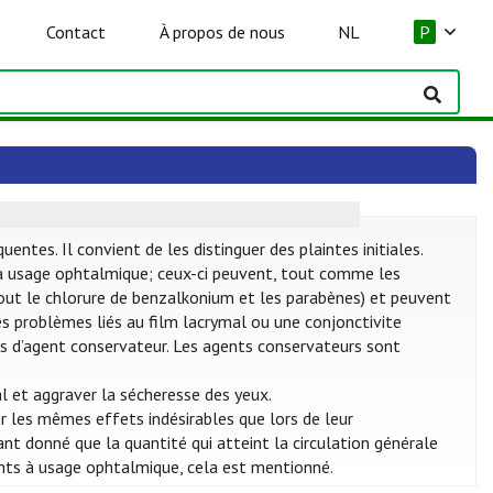
Contact
À propos de nous
NL
P
tes. Il convient de les distinguer des plaintes initiales.
 usage ophtalmique; ceux-ci peuvent, tout comme les
rtout le chlorure de benzalkonium et les parabènes) et peuvent
des problèmes liés au film lacrymal ou une conjonctivite
 pas d’agent conservateur. Les agents conservateurs sont
l et aggraver la sécheresse des yeux.
 les mêmes effets indésirables que lors de leur
nt donné que la quantité qui atteint la circulation générale
nts à usage ophtalmique, cela est mentionné.