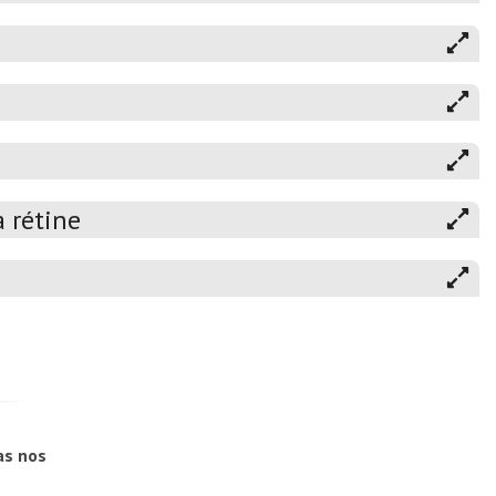
 rétine
as nos