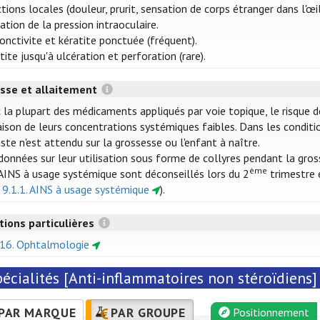
tions locales (douleur, prurit, sensation de corps étranger dans l'œil
ation de la pression intraoculaire.
onctivite et kératite ponctuée (fréquent).
tite jusqu'à ulcération et perforation (rare).
sse et allaitement
 la plupart des médicaments appliqués par voie topique, le risque d
aison de leurs concentrations systémiques faibles. Dans les conditio
ste n'est attendu sur la grossesse ou l'enfant à naître.
données sur leur utilisation sous forme de collyres pendant la gros
ème
AINS à usage systémique sont déconseillés lors du 2
trimestre
r 9.1.1. AINS à usage systémique
).
tions particulières
 16. Ophtalmologie
écialités [Anti-inflammatoires non stéroïdiens]
PAR MARQUE
PAR GROUPE
Positionnement