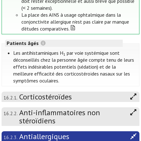
doit rester exceptionnelle et aussi brève que possible
(˂ 2 semaines).
La place des AINS à usage ophtalmique dans la
conjonctivite allergique n’est pas claire par manque
d’études comparatives.
Patients âgés
Les antihistaminiques H
par voie systémique sont
1
déconseillés chez la personne âgée compte tenu de leurs
effets indésirables potentiels (sédation) et de la
meilleure efficacité des corticostéroïdes nasaux sur les
symptômes oculaires.
Corticostéroïdes
16.2.1.
Anti-inflammatoires non
16.2.2.
stéroïdiens
Antiallergiques
16.2.3.