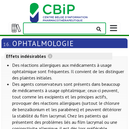
Afficher/m
la
Afficher/masquer
barre
la
OPHTALMOLOGIE
16.
de
table
navigation
des
Effets indésirables
matières
Des réactions allergiques aux médicaments à usage
ophtalmique sont fréquentes. Il convient de les distinguer
des plaintes initiales.
Des agents conservateurs sont présents dans beaucoup
de médicaments à usage ophtalmique; ceux-ci peuvent,
tout comme les excipients et les principes actifs,
provoquer des réactions allergiques (surtout le chlorure
de benzalkonium et les parabènes) et peuvent détériorer
la stabilité du film lacrymal. Chez les patients qui
présentent des problèmes liés au film lacrymal ou une
conjonctivite allergique, il est dès lors préférable