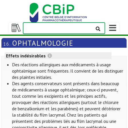
Afficher/m
la
Afficher/masquer
barre
la
OPHTALMOLOGIE
16.
de
table
navigation
des
Effets indésirables
matières
Des réactions allergiques aux médicaments à usage
ophtalmique sont fréquentes. Il convient de les distinguer
des plaintes initiales.
Des agents conservateurs sont présents dans beaucoup
de médicaments à usage ophtalmique; ceux-ci peuvent,
tout comme les excipients et les principes actifs,
provoquer des réactions allergiques (surtout le chlorure
de benzalkonium et les parabènes) et peuvent détériorer
la stabilité du film lacrymal. Chez les patients qui
présentent des problèmes liés au film lacrymal ou une
conjonctivite allergique, il est dès lors préférable