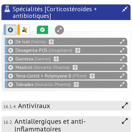
Spécialités [Corticostéroïdes +
antibiotiques]
De Icol
(Viatris)
Dexagenta-POS
(Ursapharm)
Ducressa
(Santen)
Maxitrol
(Novartis Pharma)
Terra-Cortril + Polymyxine B
(Pfizer)
Tobradex
(Novartis Pharma)
Antiviraux
16.1.4.
Antiallergiques et anti-
16.2.
inflammatoires