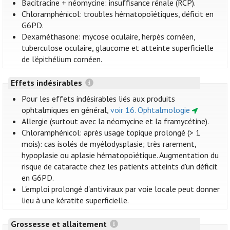
Bacitracine + néomycine: insuffisance rénale (RCP).
Chloramphénicol: troubles hématopoïétiques, déficit en
G6PD.
Dexaméthasone: mycose oculaire, herpès cornéen,
tuberculose oculaire, glaucome et atteinte superficielle
de l’épithélium cornéen.
Effets indésirables
Pour les effets indésirables liés aux produits
ophtalmiques en général,
voir 16. Ophtalmologie
Allergie (surtout avec la néomycine et la framycétine).
Chloramphénicol: après usage topique prolongé (> 1
mois): cas isolés de myélodysplasie; très rarement,
hypoplasie ou aplasie hématopoïétique. Augmentation du
risque de cataracte chez les patients atteints d'un déficit
en G6PD.
L'emploi prolongé d'antiviraux par voie locale peut donner
lieu à une kératite superficielle.
Grossesse et allaitement