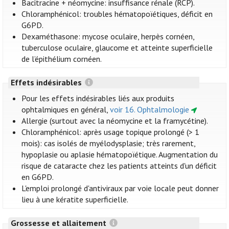
Bacitracine + néomycine: insuffisance rénale (RCP).
Chloramphénicol: troubles hématopoïétiques, déficit en
G6PD.
Dexaméthasone: mycose oculaire, herpès cornéen,
tuberculose oculaire, glaucome et atteinte superficielle
de l’épithélium cornéen.
Effets indésirables
Pour les effets indésirables liés aux produits
ophtalmiques en général,
voir 16. Ophtalmologie
Allergie (surtout avec la néomycine et la framycétine).
Chloramphénicol: après usage topique prolongé (> 1
mois): cas isolés de myélodysplasie; très rarement,
hypoplasie ou aplasie hématopoïétique. Augmentation du
risque de cataracte chez les patients atteints d'un déficit
en G6PD.
L'emploi prolongé d'antiviraux par voie locale peut donner
lieu à une kératite superficielle.
Grossesse et allaitement