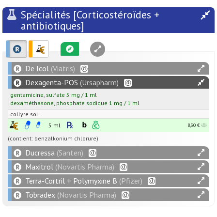
Spécialités [Corticostéroïdes +
antibiotiques]
De Icol
(Viatris)
Dexagenta-POS
(Ursapharm)
gentamicine
,
sulfate
5
mg
/
1
ml
dexaméthasone
,
phosphate sodique
1
mg
/
1
ml
collyre sol.
5 ml
8,30 €
(contient: benzalkonium chlorure)
Ducressa
(Santen)
Maxitrol
(Novartis Pharma)
Terra-Cortril + Polymyxine B
(Pfizer)
Tobradex
(Novartis Pharma)