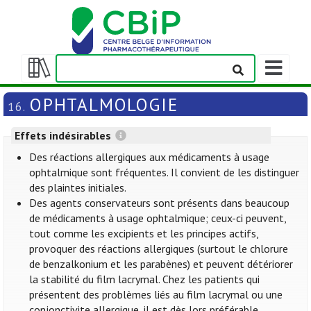
Afficher/m
la
Afficher/masquer
barre
la
OPHTALMOLOGIE
16.
de
table
navigation
des
Effets indésirables
matières
Des réactions allergiques aux médicaments à usage
ophtalmique sont fréquentes. Il convient de les distinguer
des plaintes initiales.
Des agents conservateurs sont présents dans beaucoup
de médicaments à usage ophtalmique; ceux-ci peuvent,
tout comme les excipients et les principes actifs,
provoquer des réactions allergiques (surtout le chlorure
de benzalkonium et les parabènes) et peuvent détériorer
la stabilité du film lacrymal. Chez les patients qui
présentent des problèmes liés au film lacrymal ou une
conjonctivite allergique, il est dès lors préférable