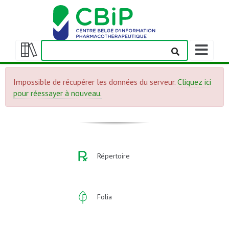
Afficher/m
la
Afficher/masquer
barre
la
de
Impossible de récupérer les données du serveur.
Cliquez ici
table
navigation
pour réessayer à nouveau.
des
matières
Répertoire
Folia