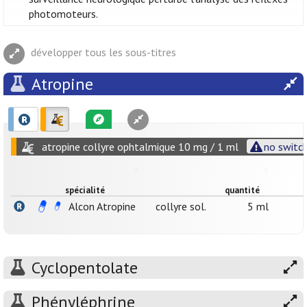
photomoteurs.
développer tous les sous-titres
Atropine
atropine collyre ophtalmique 10 mg / 1 ml
no switch
spécialité
quantité
Alcon Atropine
collyre sol.
5 ml
Cyclopentolate
Phényléphrine