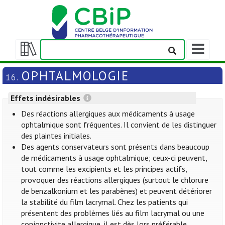
Afficher/m
la
Afficher/masquer
barre
la
OPHTALMOLOGIE
16.
de
table
navigation
des
Effets indésirables
matières
Des réactions allergiques aux médicaments à usage
ophtalmique sont fréquentes. Il convient de les distinguer
des plaintes initiales.
Des agents conservateurs sont présents dans beaucoup
de médicaments à usage ophtalmique; ceux-ci peuvent,
tout comme les excipients et les principes actifs,
provoquer des réactions allergiques (surtout le chlorure
de benzalkonium et les parabènes) et peuvent détériorer
la stabilité du film lacrymal. Chez les patients qui
présentent des problèmes liés au film lacrymal ou une
conjonctivite allergique, il est dès lors préférable