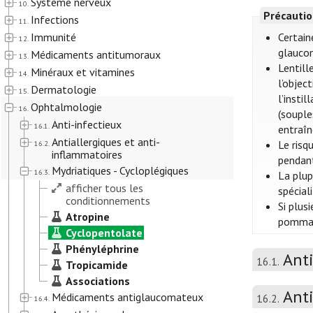
Système nerveux
10.
Précautio
Infections
11.
Immunité
Certain
12.
glaucom
Médicaments antitumoraux
13.
Lentill
Minéraux et vitamines
14.
l’objec
Dermatologie
15.
l’insti
Ophtalmologie
16.
(souple
Anti-infectieux
16.1.
entraîn
Antiallergiques et anti-
Le risq
16.2.
inflammatoires
pendant
Mydriatiques - Cycloplégiques
16.3.
La plup
afficher tous les
spécial
conditionnements
Si plus
Atropine
pommade
Cyclopentolate
Phényléphrine
Anti
16.1.
Tropicamide
Associations
Anti
Médicaments antiglaucomateux
16.2.
16.4.