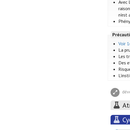
Avec 
raison
n'est 
Phény
Précauti
Voir 
La pr
Les t
Des e
Risqu
L’ins
dév
At
Cy