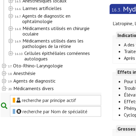
Anesthésiques locaux
16.5.
Mydr
Larmes artificielles
16.6.
16.3.
Agents de diagnostic en
16.7.
ophtalmologie
L’atropine,
Médicaments utilisés en chirurgie
16.8.
oculaire
Indicati
Médicaments utilisés dans les
16.9.
A des 
pathologies de la rétine
Traite
Cellules épithéliales cornéennes
16.10.
Après 
autologues
Oto-Rhino-Laryngologie
17.
Effets i
Anesthésie
18.
Agents de diagnostic
Pour 
19.
Troubl
Médicaments divers
20.
Élévat
recherche par principe actif
Effet
Phény
recherche par Nom de spécialité
Cyclop
Grosses