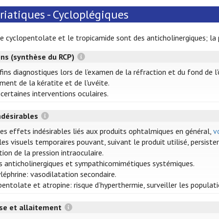
iatiques - Cycloplégiques
 le cyclopentolate et le tropicamide sont des anticholinergiques; 
ons (synthèse du RCP)
fins diagnostiques lors de l’examen de la réfraction et du fond de l'
ment de la kératite et de l'uvéite.
certaines interventions oculaires.
ndésirables
les effets indésirables liés aux produits ophtalmiques en général,
v
es visuels temporaires pouvant, suivant le produit utilisé, persist
ion de la pression intraoculaire.
s anticholinergiques et sympathicomimétiques systémiques.
léphrine: vasodilatation secondaire.
entolate et atropine: risque d’hyperthermie, surveiller les populatio
se et allaitement