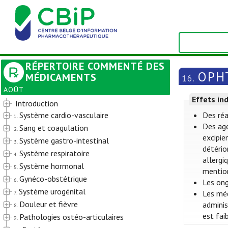
RÉPERTOIRE COMMENTÉ DES
OPH
MÉDICAMENTS
16.
AOÛT
Effets in
Introduction
Système cardio-vasculaire
Des réa
1.
Des ag
Sang et coagulation
2.
excipie
Système gastro-intestinal
3.
détério
Système respiratoire
4.
allergi
Système hormonal
5.
mention
Gynéco-obstétrique
6.
Les ong
Système urogénital
Les méd
7.
Douleur et fièvre
adminis
8.
est fai
Pathologies ostéo-articulaires
9.