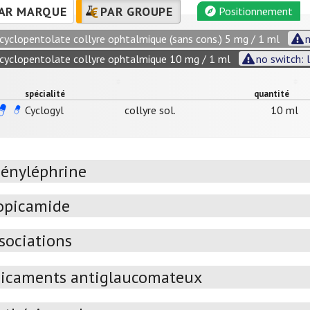
AR MARQUE
PAR GROUPE
Positionnement
cyclopentolate collyre ophtalmique (sans cons.) 5 mg / 1 ml
n
cyclopentolate collyre ophtalmique 10 mg / 1 ml
no switch: 
spécialité
quantité
Cyclogyl
collyre sol.
10 ml
ényléphrine
opicamide
sociations
icaments antiglaucomateux