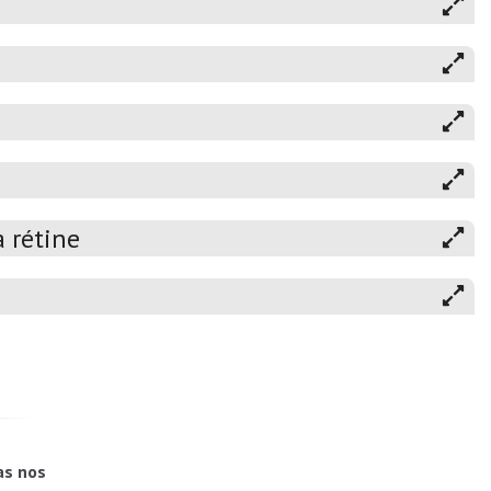
 rétine
as nos