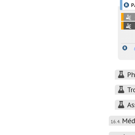
P
Ph
Tr
As
Méd
16.4.