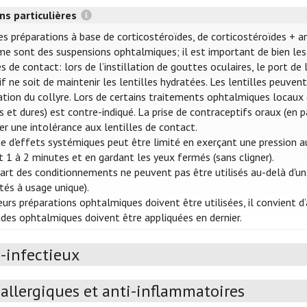
ns particulières
es préparations à base de corticostéroïdes, de corticostéroïdes + a
e sont des suspensions ophtalmiques; il est important de bien les 
es de contact: lors de l’instillation de gouttes oculaires, le port d
tif ne soit de maintenir les lentilles hydratées. Les lentilles peuve
llation du collyre. Lors de certains traitements ophtalmiques locaux (
s et dures) est contre-indiqué. La prise de contraceptifs oraux (en p
er une intolérance aux lentilles de contact.
ue d'effets systémiques peut être limité en exerçant une pression au
 1 à 2 minutes et en gardant les yeux fermés (sans cligner).
art des conditionnements ne peuvent pas être utilisés au-delà d'un
ités à usage unique).
ieurs préparations ophtalmiques doivent être utilisées, il convient
s ophtalmiques doivent être appliquées en dernier.
-infectieux
allergiques et anti-inflammatoires