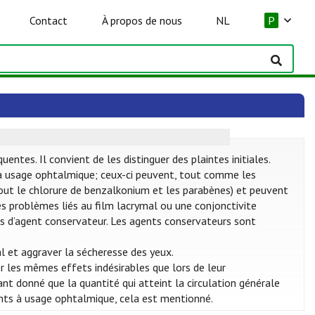
Contact
À propos de nous
NL
P
tes. Il convient de les distinguer des plaintes initiales.
 usage ophtalmique; ceux-ci peuvent, tout comme les
rtout le chlorure de benzalkonium et les parabènes) et peuvent
des problèmes liés au film lacrymal ou une conjonctivite
 pas d’agent conservateur. Les agents conservateurs sont
l et aggraver la sécheresse des yeux.
 les mêmes effets indésirables que lors de leur
nt donné que la quantité qui atteint la circulation générale
nts à usage ophtalmique, cela est mentionné.