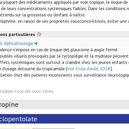
la plupart des médicaments appliqués par voie topique, le risque de
 de leurs concentrations systémiques faibles. Dans les conditions n
attendu sur la grossesse ou l'enfant à naître.
léphrine: en raison de ses propriétés vasoconstrictrices, éviter une
ons particulières
16. Ophtalmologie
udence s’impose en cas de (risque de) glaucome à angle fermé.
roubles visuels provoqués par la cycloplégie et la mydriase peuvent
ffets systémiques sont surtout à craindre chez les jeunes enfants 
e d’usage détourné du tropicamide [
voir Folia d'août 2018
].
tillation chez des patients inconscients sous surveillance neurologi
elopper tous les sous-titres
ropine
clopentolate