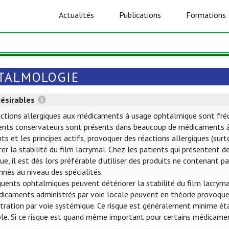
Actualités
Publications
Formations
TALMOLOGIE
désirables
ctions allergiques aux médicaments à usage ophtalmique sont fréquen
ents conservateurs sont présents dans beaucoup de médicaments à
nts et les principes actifs, provoquer des réactions allergiques (su
rer la stabilité du film lacrymal. Chez les patients qui présentent 
que, il est dès lors préférable d’utiliser des produits ne contenant
nés au niveau des spécialités.
uents ophtalmiques peuvent détériorer la stabilité du film lacryma
icaments administrés par voie locale peuvent en théorie provoquer
tration par voie systémique. Ce risque est généralement minime éta
ble. Si ce risque est quand même important pour certains médicame