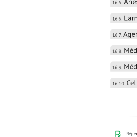
Ane
16.5.
Larm
16.6.
Agen
16.7.
Médi
16.8.
Médi
16.9.
Cel
16.10.
Réper