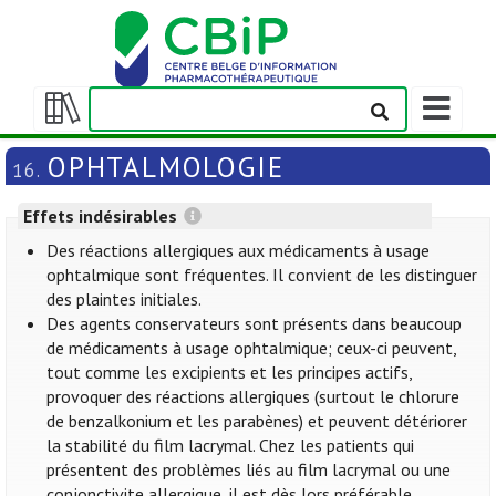
Afficher/m
la
Afficher/masquer
barre
la
OPHTALMOLOGIE
16.
de
table
navigation
des
Effets indésirables
matières
Des réactions allergiques aux médicaments à usage
ophtalmique sont fréquentes. Il convient de les distinguer
des plaintes initiales.
Des agents conservateurs sont présents dans beaucoup
de médicaments à usage ophtalmique; ceux-ci peuvent,
tout comme les excipients et les principes actifs,
provoquer des réactions allergiques (surtout le chlorure
de benzalkonium et les parabènes) et peuvent détériorer
la stabilité du film lacrymal. Chez les patients qui
présentent des problèmes liés au film lacrymal ou une
conjonctivite allergique, il est dès lors préférable