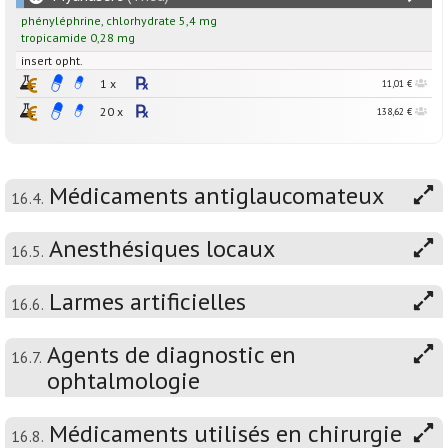
phényléphrine
,
chlorhydrate
5,4
mg
tropicamide
0,28
mg
insert opht.
1 x
11,01 €
20 x
138,62 €
Médicaments antiglaucomateux
16.4.
Anesthésiques locaux
16.5.
Larmes artificielles
16.6.
Agents de diagnostic en
16.7.
ophtalmologie
Médicaments utilisés en chirurgie
16.8.