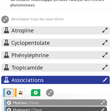
photomoteurs.
développer tous les sous-titres
Atropine
Cyclopentolate
Phényléphrine
Tropicamide
Associations
Mydrane
(Thea)
Mydriasert
(Thea)