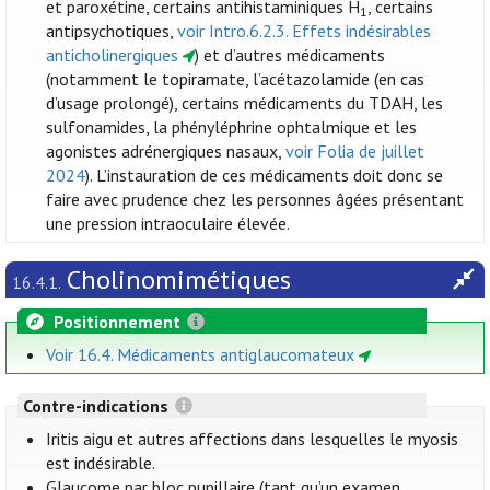
et paroxétine, certains antihistaminiques H
, certains
1
antipsychotiques,
voir Intro.6.2.3. Effets indésirables
anticholinergiques
) et d’autres médicaments
(notamment le topiramate, l’acétazolamide (en cas
d’usage prolongé), certains médicaments du TDAH, les
sulfonamides, la phényléphrine ophtalmique et les
agonistes adrénergiques nasaux,
voir Folia de juillet
2024
). L’instauration de ces médicaments doit donc se
faire avec prudence chez les personnes âgées présentant
une pression intraoculaire élevée.
Cholinomimétiques
16.4.1.
Positionnement
Voir 16.4. Médicaments antiglaucomateux
Contre-indications
Iritis aigu et autres affections dans lesquelles le myosis
est indésirable.
Glaucome par bloc pupillaire (tant qu’un examen