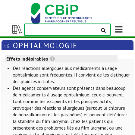
Afficher/m
la
Afficher/masquer
barre
la
OPHTALMOLOGIE
16.
de
table
navigation
des
Effets indésirables
matières
Des réactions allergiques aux médicaments à usage
ophtalmique sont fréquentes. Il convient de les distinguer
des plaintes initiales.
Des agents conservateurs sont présents dans beaucoup
de médicaments à usage ophtalmique; ceux-ci peuvent,
tout comme les excipients et les principes actifs,
provoquer des réactions allergiques (surtout le chlorure
de benzalkonium et les parabènes) et peuvent détériorer
la stabilité du film lacrymal. Chez les patients qui
présentent des problèmes liés au film lacrymal ou une
conjonctivite allergique, il est dès lors préférable