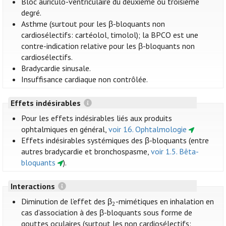
Bloc auriculo-ventriculaire du deuxième ou troisième
degré.
Asthme (surtout pour les β-bloquants non
cardiosélectifs: cartéolol, timolol); la BPCO est une
contre-indication relative pour les β-bloquants non
cardiosélectifs.
Bradycardie sinusale.
Insuffisance cardiaque non contrôlée.
Effets indésirables
Pour les effets indésirables liés aux produits
ophtalmiques en général,
voir 16. Ophtalmologie
Effets indésirables systémiques des β-bloquants (entre
autres bradycardie et bronchospasme,
voir 1.5. Bêta-
bloquants
).
Interactions
Diminution de l’effet des β
-mimétiques en inhalation en
2
cas d’association à des β-bloquants sous forme de
gouttes oculaires (surtout les non cardiosélectifs: