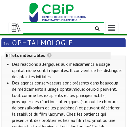
Afficher/m
la
Afficher/masquer
barre
la
OPHTALMOLOGIE
16.
de
table
navigation
des
Effets indésirables
matières
Des réactions allergiques aux médicaments à usage
ophtalmique sont fréquentes. Il convient de les distinguer
des plaintes initiales.
Des agents conservateurs sont présents dans beaucoup
de médicaments à usage ophtalmique; ceux-ci peuvent,
tout comme les excipients et les principes actifs,
provoquer des réactions allergiques (surtout le chlorure
de benzalkonium et les parabènes) et peuvent détériorer
la stabilité du film lacrymal. Chez les patients qui
présentent des problèmes liés au film lacrymal ou une
conjonctivite allergique, il est dès lors préférable