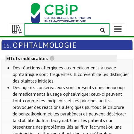
Afficher/m
la
Afficher/masquer
barre
la
OPHTALMOLOGIE
16.
de
table
navigation
des
Effets indésirables
matières
Des réactions allergiques aux médicaments à usage
ophtalmique sont fréquentes. Il convient de les distinguer
des plaintes initiales.
Des agents conservateurs sont présents dans beaucoup
de médicaments à usage ophtalmique; ceux-ci peuvent,
tout comme les excipients et les principes actifs,
provoquer des réactions allergiques (surtout le chlorure
de benzalkonium et les parabènes) et peuvent détériorer
la stabilité du film lacrymal. Chez les patients qui
présentent des problèmes liés au film lacrymal ou une
conjonctivite allergique, il est dès lors préférable