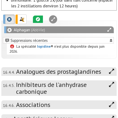
brimonidine: 1 goutte 2x/jour dans l’œil concerné (espacer
les 2 instillations d’environ 12 heures)
Alphagan
(AbbVie)
Suppressions récentes
La spécialité
Iopidine
® n’est plus disponible depuis juin
2026.
Analogues des prostaglandines
16.4.4.
Inhibiteurs de l'anhydrase
16.4.5.
carbonique
Associations
16.4.6.