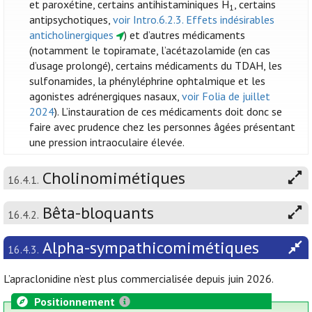
et paroxétine, certains antihistaminiques H
, certains
1
antipsychotiques,
voir Intro.6.2.3. Effets indésirables
anticholinergiques
) et d’autres médicaments
(notamment le topiramate, l’acétazolamide (en cas
d’usage prolongé), certains médicaments du TDAH, les
sulfonamides, la phényléphrine ophtalmique et les
agonistes adrénergiques nasaux,
voir Folia de juillet
2024
). L’instauration de ces médicaments doit donc se
faire avec prudence chez les personnes âgées présentant
une pression intraoculaire élevée.
Cholinomimétiques
16.4.1.
Bêta-bloquants
16.4.2.
Alpha-sympathicomimétiques
16.4.3.
L’apraclonidine n’est plus commercialisée depuis juin 2026.
Positionnement