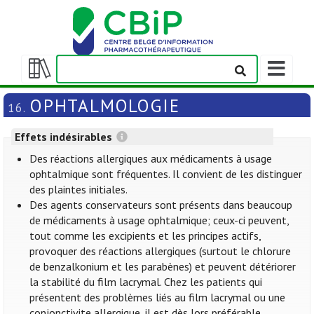
Afficher/m
la
Afficher/masquer
barre
la
OPHTALMOLOGIE
16.
de
table
navigation
des
Effets indésirables
matières
Des réactions allergiques aux médicaments à usage
ophtalmique sont fréquentes. Il convient de les distinguer
des plaintes initiales.
Des agents conservateurs sont présents dans beaucoup
de médicaments à usage ophtalmique; ceux-ci peuvent,
tout comme les excipients et les principes actifs,
provoquer des réactions allergiques (surtout le chlorure
de benzalkonium et les parabènes) et peuvent détériorer
la stabilité du film lacrymal. Chez les patients qui
présentent des problèmes liés au film lacrymal ou une
conjonctivite allergique, il est dès lors préférable