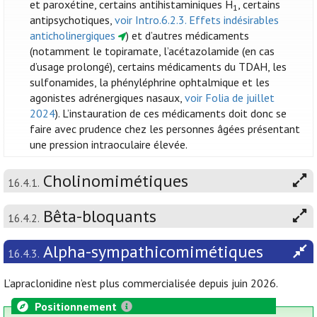
et paroxétine, certains antihistaminiques H
, certains
1
antipsychotiques,
voir Intro.6.2.3. Effets indésirables
anticholinergiques
) et d’autres médicaments
(notamment le topiramate, l’acétazolamide (en cas
d’usage prolongé), certains médicaments du TDAH, les
sulfonamides, la phényléphrine ophtalmique et les
agonistes adrénergiques nasaux,
voir Folia de juillet
2024
). L’instauration de ces médicaments doit donc se
faire avec prudence chez les personnes âgées présentant
une pression intraoculaire élevée.
Cholinomimétiques
16.4.1.
Bêta-bloquants
16.4.2.
Alpha-sympathicomimétiques
16.4.3.
L’apraclonidine n’est plus commercialisée depuis juin 2026.
Positionnement