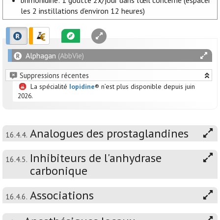
brimonidine: 1 goutte 2x/jour dans l’œil concerné (espacer
les 2 instillations d’environ 12 heures)
Alphagan
(AbbVie)
Suppressions récentes
La spécialité
Iopidine
® n’est plus disponible depuis juin
2026.
Analogues des prostaglandines
16.4.4.
Inhibiteurs de l'anhydrase
16.4.5.
carbonique
Associations
16.4.6.