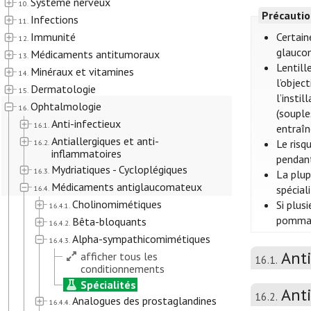
Système nerveux
10.
Précautio
Infections
11.
Immunité
Certain
12.
glaucom
Médicaments antitumoraux
13.
Lentill
Minéraux et vitamines
14.
l’objec
Dermatologie
15.
l’insti
Ophtalmologie
16.
(souple
Anti-infectieux
16.1.
entraîn
Antiallergiques et anti-
Le risq
16.2.
inflammatoires
pendant
Mydriatiques - Cycloplégiques
16.3.
La plup
Médicaments antiglaucomateux
spécial
16.4.
Cholinomimétiques
Si plus
16.4.1.
pommade
Bêta-bloquants
16.4.2.
Alpha-sympathicomimétiques
16.4.3.
Anti
afficher tous les
16.1.
conditionnements
Spécialités
Anti
16.2.
Analogues des prostaglandines
16.4.4.