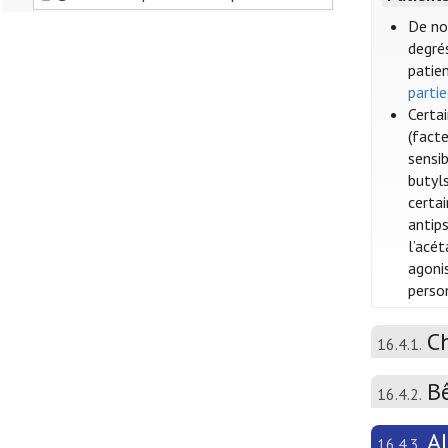
De no
degrés
patien
partie
Certa
(fact
sensi
butyls
certai
antip
l’acé
agoni
perso
C
16.4.1.
B
16.4.2.
A
16.4.3.