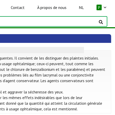
Contact
À propos de nous
NL
P
tes. Il convient de les distinguer des plaintes initiales.
 usage ophtalmique; ceux-ci peuvent, tout comme les
rtout le chlorure de benzalkonium et les parabènes) et peuvent
des problèmes liés au film lacrymal ou une conjonctivite
 pas d’agent conservateur. Les agents conservateurs sont
l et aggraver la sécheresse des yeux.
 les mêmes effets indésirables que lors de leur
nt donné que la quantité qui atteint la circulation générale
nts à usage ophtalmique, cela est mentionné.