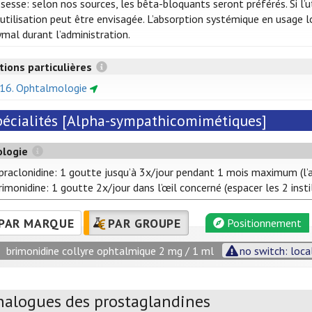
sesse: selon nos sources, les bêta-bloquants seront préférés. Si l’ut
 utilisation peut être envisagée. L’absorption systémique en usage 
ymal durant l’administration.
tions particulières
 16. Ophtalmologie
pécialités [Alpha-sympathicomimétiques]
ologie
praclonidine: 1 goutte jusqu’à 3x/jour pendant 1 mois maximum (l’a
rimonidine: 1 goutte 2x/jour dans l’œil concerné (espacer les 2 insti
PAR MARQUE
PAR GROUPE
Positionnement
brimonidine collyre ophtalmique 2 mg / 1 ml
no switch: loca
nalogues des prostaglandines