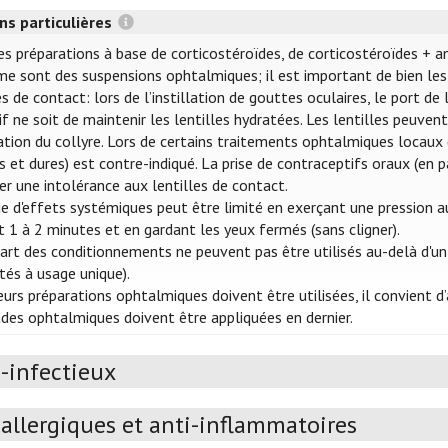
ns particulières
es préparations à base de corticostéroïdes, de corticostéroïdes + a
e sont des suspensions ophtalmiques; il est important de bien les 
es de contact: lors de l’instillation de gouttes oculaires, le port d
tif ne soit de maintenir les lentilles hydratées. Les lentilles peuve
llation du collyre. Lors de certains traitements ophtalmiques locaux (
s et dures) est contre-indiqué. La prise de contraceptifs oraux (en p
er une intolérance aux lentilles de contact.
ue d'effets systémiques peut être limité en exerçant une pression au
 1 à 2 minutes et en gardant les yeux fermés (sans cligner).
art des conditionnements ne peuvent pas être utilisés au-delà d'un
ités à usage unique).
ieurs préparations ophtalmiques doivent être utilisées, il convient
s ophtalmiques doivent être appliquées en dernier.
-infectieux
allergiques et anti-inflammatoires