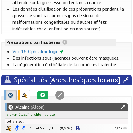
attendu sur la grossesse ou l'enfant à naître.
Les données d'utilisation de ces préparations pendant la
grossesse sont rassurantes (pas de signal de
malformations congénitales ou d'autres effets
indésirables chez l’enfant selon nos sources).
Précautions particulières
Voir 16. Ophtalmologie
Des infections sous-jacentes peuvent être masquées.
La régénération épithéliale de la cornée est ralentie.
Spécialités [Anesthésiques locaux]
Alcaine
(Alcon)
proxymétacaïne
,
chlorhydrate
collyre sol.
15 ml
5
mg
/
1
ml
(
0,5 %
)
6,82 €