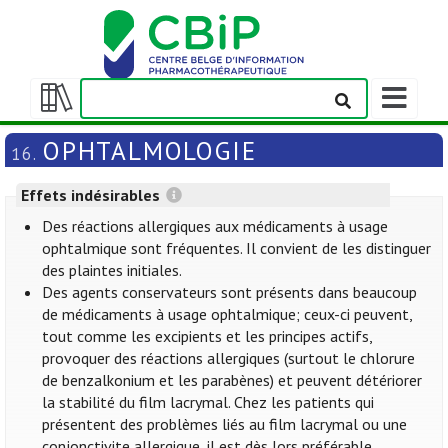
Afficher/m
la
Afficher/masquer
barre
la
OPHTALMOLOGIE
16.
de
table
navigation
des
Effets indésirables
matières
Des réactions allergiques aux médicaments à usage
ophtalmique sont fréquentes. Il convient de les distinguer
des plaintes initiales.
Des agents conservateurs sont présents dans beaucoup
de médicaments à usage ophtalmique; ceux-ci peuvent,
tout comme les excipients et les principes actifs,
provoquer des réactions allergiques (surtout le chlorure
de benzalkonium et les parabènes) et peuvent détériorer
la stabilité du film lacrymal. Chez les patients qui
présentent des problèmes liés au film lacrymal ou une
conjonctivite allergique, il est dès lors préférable