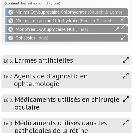
(contient: benzalkonium chlorure)
Minims Oxybuprocaine Chlorhydrate
(Bausch & Lomb)
Minims Tetracaine Chlorhydrate
(Bausch & Lomb)
Monofree Oxybuprocaine HCl
(Thea)
Ophtesic
(Horus)
Larmes artificielles
16.6.
Agents de diagnostic en
16.7.
ophtalmologie
Médicaments utilisés en chirurgie
16.8.
oculaire
Médicaments utilisés dans les
16.9.
pathologies de la rétine