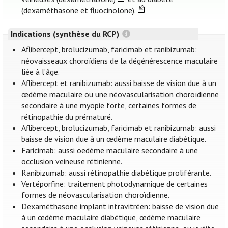
(dexaméthasone et fluocinolone).
Indications (synthèse du RCP)
Aflibercept, brolucizumab, faricimab et ranibizumab:
néovaisseaux choroïdiens de la dégénérescence maculaire
liée à l’âge.
Aflibercept et ranibizumab: aussi baisse de vision due à un
œdème maculaire ou une néovascularisation choroïdienne
secondaire à une myopie forte, certaines formes de
rétinopathie du prématuré.
Aflibercept, brolucizumab, faricimab et ranibizumab: aussi
baisse de vision due à un œdème maculaire diabétique.
Faricimab: aussi oedème maculaire secondaire à une
occlusion veineuse rétinienne.
Ranibizumab: aussi rétinopathie diabétique proliférante.
Vertéporfine: traitement photodynamique de certaines
formes de néovascularisation choroïdienne.
Dexaméthasone implant intravitréen: baisse de vision due
à un œdème maculaire diabétique, œdème maculaire