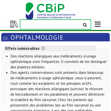
Afficher/m
la
Afficher/masquer
barre
la
OPHTALMOLOGIE
16.
de
table
navigation
des
Effets indésirables
matières
Des réactions allergiques aux médicaments à usage
ophtalmique sont fréquentes. Il convient de les distinguer
des plaintes initiales.
Des agents conservateurs sont présents dans beaucoup
de médicaments à usage ophtalmique; ceux-ci peuvent,
tout comme les excipients et les principes actifs,
provoquer des réactions allergiques (surtout le chlorure
de benzalkonium et les parabènes) et peuvent détériorer
la stabilité du film lacrymal. Chez les patients qui
présentent des problèmes liés au film lacrymal ou une
conjonctivite allergique, il est dès lors préférable