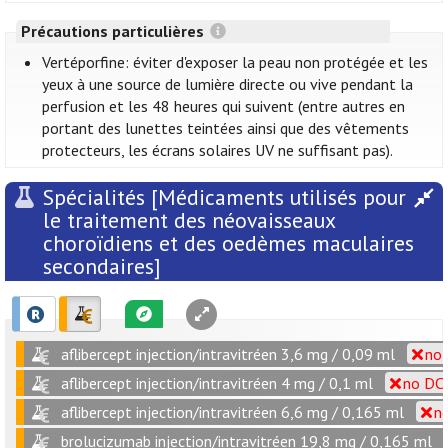
Précautions particulières
Vertéporfine: éviter d'exposer la peau non protégée et les
yeux à une source de lumière directe ou vive pendant la
perfusion et les 48 heures qui suivent (entre autres en
portant des lunettes teintées ainsi que des vêtements
protecteurs, les écrans solaires UV ne suffisant pas).
Spécialités [Médicaments utilisés pour
le traitement des néovaisseaux
choroïdiens et des oedèmes maculaires
secondaires]
aflibercept injection/intravitréen 3,6 mg / 0,09 ml
no 
aflibercept injection/intravitréen 4 mg / 0,1 ml
no DCI
aflibercept injection/intravitréen 6,6 mg / 0,165 ml
no
brolucizumab injection/intravitréen 19,8 mg / 0,165 ml