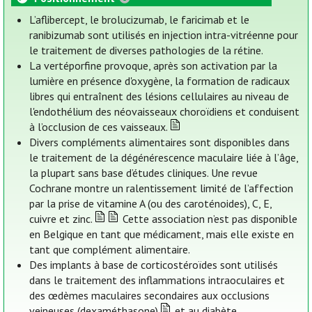
L’aflibercept, le brolucizumab, le faricimab et le
ranibizumab sont utilisés en injection intra-vitréenne pour
le traitement de diverses pathologies de la rétine.
La vertéporfine provoque, après son activation par la
lumière en présence d'oxygène, la formation de radicaux
libres qui entraînent des lésions cellulaires au niveau de
l'endothélium des néovaisseaux choroïdiens et conduisent
à l’occlusion de ces vaisseaux.
Divers compléments alimentaires sont disponibles dans
le traitement de la dégénérescence maculaire liée à l’âge,
la plupart sans base d’études cliniques. Une revue
Cochrane montre un ralentissement limité de l’affection
par la prise de vitamine A (ou des caroténoides), C, E,
cuivre et zinc.
Cette association n’est pas disponible
en Belgique en tant que médicament, mais elle existe en
tant que complément alimentaire.
Des implants à base de corticostéroïdes sont utilisés
dans le traitement des inflammations intraoculaires et
des œdèmes maculaires secondaires aux occlusions
veineuses (dexaméthasone)
et au diabète