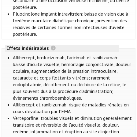
secondaire à une occlusion veineuse rétinienne, ou uvéite
postérieure.
Fluocinolone implant intravitréen: baisse de vision due à
l’œdème maculaire diabétique chronique, prévention des
récidives de certaines formes non infectieuses d’uvéite
postérieure.
Effets indésirables
Aflibercept, brolucizumab, faricimab et ranibizumab:
baisse d’acuité visuelle, hémorragie conjonctivale, douleur
oculaire, augmentation de la pression intraoculaire,
cataracte et corps flottants vitréens; rarement
endophtalmie, décollement ou déchirure de la rétine, le
plus souvent dus à la procédure d'administration;
évènements thromboemboliques.
Aflibercept et ranibizumab: risque de maladies rénales en
cours d’évaluation par l’EMA.
Vertéporfine: troubles visuels et diminution généralement
transitoire et réversible de l'acuité visuelle, douleur,
œdème, inflammation et éruption au site d'injection