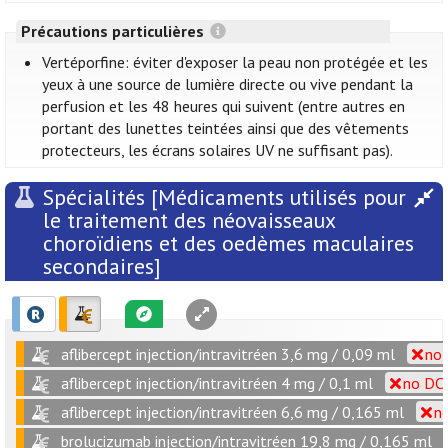
Précautions particulières
Vertéporfine: éviter d'exposer la peau non protégée et les
yeux à une source de lumière directe ou vive pendant la
perfusion et les 48 heures qui suivent (entre autres en
portant des lunettes teintées ainsi que des vêtements
protecteurs, les écrans solaires UV ne suffisant pas).
Spécialités [Médicaments utilisés pour
le traitement des néovaisseaux
choroïdiens et des oedèmes maculaires
secondaires]
aflibercept injection/intravitréen 3,6 mg / 0,09 ml
no 
aflibercept injection/intravitréen 4 mg / 0,1 ml
no DCI
aflibercept injection/intravitréen 6,6 mg / 0,165 ml
no
brolucizumab injection/intravitréen 19,8 mg / 0,165 ml