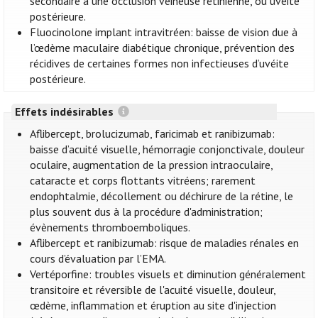
secondaire à une occlusion veineuse rétinienne, ou uvéite
postérieure.
Fluocinolone implant intravitréen: baisse de vision due à
l’œdème maculaire diabétique chronique, prévention des
récidives de certaines formes non infectieuses d’uvéite
postérieure.
Effets indésirables
Aflibercept, brolucizumab, faricimab et ranibizumab:
baisse d’acuité visuelle, hémorragie conjonctivale, douleur
oculaire, augmentation de la pression intraoculaire,
cataracte et corps flottants vitréens; rarement
endophtalmie, décollement ou déchirure de la rétine, le
plus souvent dus à la procédure d'administration;
évènements thromboemboliques.
Aflibercept et ranibizumab: risque de maladies rénales en
cours d’évaluation par l’EMA.
Vertéporfine: troubles visuels et diminution généralement
transitoire et réversible de l'acuité visuelle, douleur,
œdème, inflammation et éruption au site d'injection