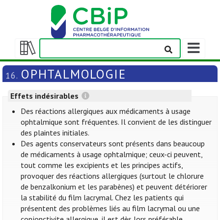
Afficher/m
la
Afficher/masquer
barre
la
OPHTALMOLOGIE
16.
de
table
navigation
des
Effets indésirables
matières
Des réactions allergiques aux médicaments à usage
ophtalmique sont fréquentes. Il convient de les distinguer
des plaintes initiales.
Des agents conservateurs sont présents dans beaucoup
de médicaments à usage ophtalmique; ceux-ci peuvent,
tout comme les excipients et les principes actifs,
provoquer des réactions allergiques (surtout le chlorure
de benzalkonium et les parabènes) et peuvent détériorer
la stabilité du film lacrymal. Chez les patients qui
présentent des problèmes liés au film lacrymal ou une
conjonctivite allergique, il est dès lors préférable