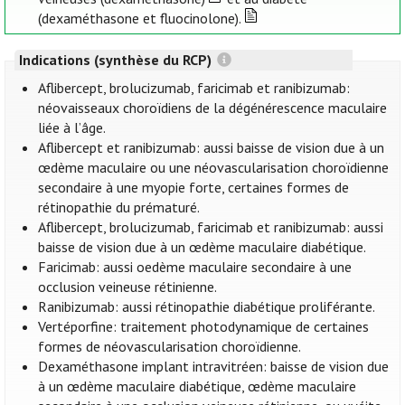
(dexaméthasone et fluocinolone).
Indications (synthèse du RCP)
Aflibercept, brolucizumab, faricimab et ranibizumab:
néovaisseaux choroïdiens de la dégénérescence maculaire
liée à l’âge.
Aflibercept et ranibizumab: aussi baisse de vision due à un
œdème maculaire ou une néovascularisation choroïdienne
secondaire à une myopie forte, certaines formes de
rétinopathie du prématuré.
Aflibercept, brolucizumab, faricimab et ranibizumab: aussi
baisse de vision due à un œdème maculaire diabétique.
Faricimab: aussi oedème maculaire secondaire à une
occlusion veineuse rétinienne.
Ranibizumab: aussi rétinopathie diabétique proliférante.
Vertéporfine: traitement photodynamique de certaines
formes de néovascularisation choroïdienne.
Dexaméthasone implant intravitréen: baisse de vision due
à un œdème maculaire diabétique, œdème maculaire