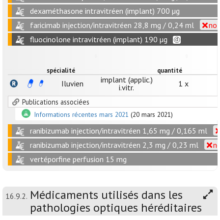
dexaméthasone intravitréen (implant) 700 µg
faricimab injection/intravitréen 28,8 mg / 0,24 ml
no 
fluocinolone intravitréen (implant) 190 µg
spécialité
quantité
implant (applic.)
Iluvien
1 x
i.vitr.
Publications associées
Informations récentes mars 2021
(20 mars 2021)
ranibizumab injection/intravitréen 1,65 mg / 0,165 ml
ranibizumab injection/intravitréen 2,3 mg / 0,23 ml
no
vertéporfine perfusion 15 mg
Médicaments utilisés dans les
16.9.2.
pathologies optiques héréditaires