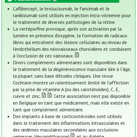
L’aflibercept, le brolucizumab, le faricimab et le
ranibizumab sont utilisés en injection intra-vitréenne pour
le traitement de diverses pathologies de la rétine.
La vertéporfine provoque, après son activation par la
lumière en présence d'oxygène, la formation de radicaux
libres qui entraînent des lésions cellulaires au niveau de
l'endothélium des néovaisseaux choroïdiens et conduisent
à l’occlusion de ces vaisseaux.
Divers compléments alimentaires sont disponibles dans
le traitement de la dégénérescence maculaire liée à l’âge,
la plupart sans base d’études cliniques. Une revue
Cochrane montre un ralentissement limité de l’affection
par la prise de vitamine A (ou des caroténoides), C, E,
cuivre et zinc.
Cette association n’est pas disponible
en Belgique en tant que médicament, mais elle existe en
tant que complément alimentaire.
Des implants à base de corticostéroïdes sont utilisés
dans le traitement des inflammations intraoculaires et
des œdèmes maculaires secondaires aux occlusions
veineuses (dexaméthasone)
et au diabète