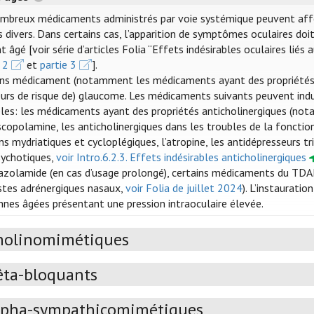
mbreux médicaments administrés par voie systémique peuvent affecte
 divers. Dans certains cas, l’apparition de symptômes oculaires doit
t âgé [voir série d’articles Folia “Effets indésirables oculaires lié
 2
et
partie 3
].
ins médicament (notamment les médicaments ayant des propriétés a
eurs de risque de) glaucome. Les médicaments suivants peuvent ind
bles: les médicaments ayant des propriétés anticholinergiques (no
copolamine, les anticholinergiques dans les troubles de la fonction
ns mydriatiques et cycloplégiques, l’atropine, les antidépresseurs tr
sychotiques,
voir Intro.6.2.3. Effets indésirables anticholinergiques
tazolamide (en cas d’usage prolongé), certains médicaments du TDA
stes adrénergiques nasaux,
voir Folia de juillet 2024
). L’instaurati
nnes âgées présentant une pression intraoculaire élevée.
holinomimétiques
êta-bloquants
lpha-sympathicomimétiques