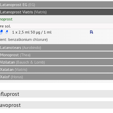
Latanoprost EG
(EG)
Latanoprost Viatris
(Viatris)
noprost
re sol.
1 x 2,5 ml
50
µg
/
1
ml
ient: benzalkonium chlorure)
Latanotears
(Aurobindo)
Monoprost
(Thea)
Vizilatan
(Bausch & Lomb)
Xalatan
(Viatris)
Xalof
(Horus)
fluprost
ravoprost