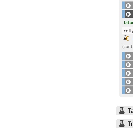
lata
colly
(cont
Ta
T