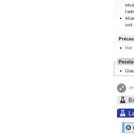
néce
l’ad
Alla
soit
Précau
Voir
Posolo
Glau
dé
B
L