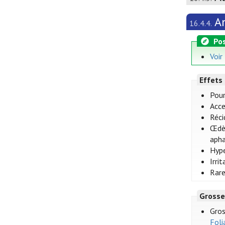
A
16.4.4.
Pos
Voir
Effets
Pour
Acce
Réci
Œdèm
apha
Hype
Irri
Rare
Grosse
Gros
Foli