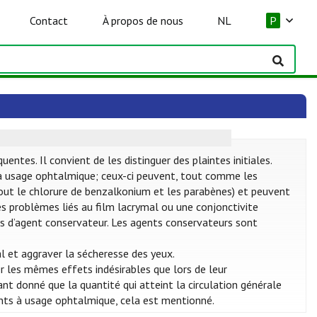
Contact
À propos de nous
NL
P
tes. Il convient de les distinguer des plaintes initiales.
 usage ophtalmique; ceux-ci peuvent, tout comme les
rtout le chlorure de benzalkonium et les parabènes) et peuvent
des problèmes liés au film lacrymal ou une conjonctivite
 pas d’agent conservateur. Les agents conservateurs sont
l et aggraver la sécheresse des yeux.
 les mêmes effets indésirables que lors de leur
nt donné que la quantité qui atteint la circulation générale
nts à usage ophtalmique, cela est mentionné.