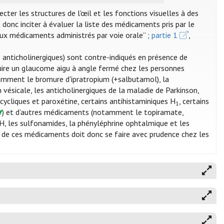
r les structures de l'œil et les fonctions visuelles à des
 donc inciter à évaluer la liste des médicaments pris par le
s aux médicaments administrés par voie orale” ;
partie 1
,
nticholinergiques) sont contre-indiqués en présence de
uire un glaucome aigu à angle fermé chez les personnes
tamment le bromure d'ipratropium (+salbutamol), la
 vésicale, les anticholinergiques de la maladie de Parkinson,
icycliques et paroxétine, certains antihistaminiques H
, certains
1
) et d’autres médicaments (notamment le topiramate,
H, les sulfonamides, la phényléphrine ophtalmique et les
on de ces médicaments doit donc se faire avec prudence chez les