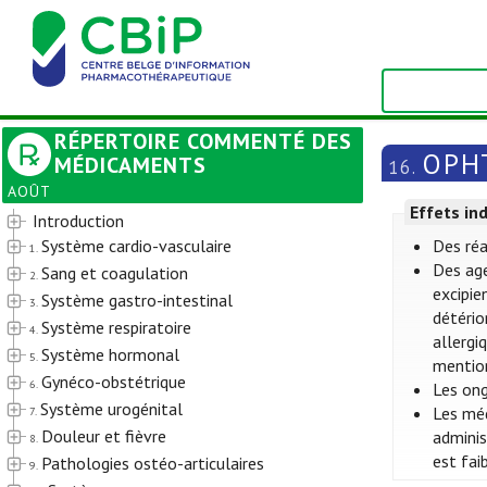
RÉPERTOIRE COMMENTÉ DES
OPH
MÉDICAMENTS
16.
AOÛT
Effets in
Introduction
Système cardio-vasculaire
Des réa
1.
Des ag
Sang et coagulation
2.
excipie
Système gastro-intestinal
3.
détério
Système respiratoire
4.
allergi
Système hormonal
5.
mention
Gynéco-obstétrique
6.
Les ong
Système urogénital
Les méd
7.
Douleur et fièvre
adminis
8.
est fai
Pathologies ostéo-articulaires
9.