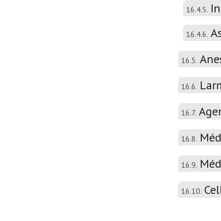
I
16.4.5.
A
16.4.6.
Ane
16.5.
Larm
16.6.
Agen
16.7.
Médi
16.8.
Médi
16.9.
Cel
16.10.