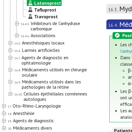
Latanoprost
Mydr
16.3.
Tafluprost
Travoprost
Méd
Inhibiteurs de l'anhydrase
16.4.5.
16.4.
carbonique
Associations
Posi
16.4.6.
Anesthésiques locaux
16.5.
Les ch
Larmes artificielles
l'anh
16.6.
Agents de diagnostic en
Dans 
16.7.
ophtalmologie
class
Médicaments utilisés en chirurgie
β-
16.8.
oculaire
a
Médicaments utilisés dans les
16.9.
α-
pathologies de la rétine
Les β-
Cellules épithéliales cornéennes
16.10.
ont u
autologues
effica
Oto-Rhino-Laryngologie
17.
Les a
Anesthésie
18.
analo
Agents de diagnostic
19.
Médicaments divers
20.
Patient