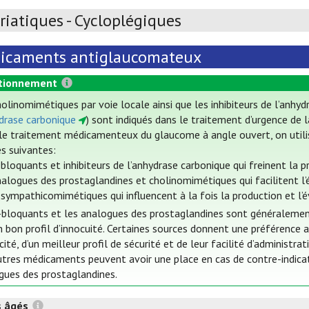
iatiques - Cycloplégiques
icaments antiglaucomateux
tionnement
olinomimétiques par voie locale ainsi que les inhibiteurs de l’anhy
ydrase carbonique
) sont indiqués dans le traitement d’urgence de 
le traitement médicamenteux du glaucome à angle ouvert, on utili
es suivantes:
bloquants et inhibiteurs de l’anhydrase carbonique qui freinent la
nalogues des prostaglandines et cholinomimétiques qui facilitent l
sympathicomimétiques qui influencent à la fois la production et l
bloquants et les analogues des prostaglandines sont généralement ut
n bon profil d’innocuité. Certaines sources donnent une préférence 
cité, d’un meilleur profil de sécurité et de leur facilité d’administrat
utres médicaments peuvent avoir une place en cas de contre-indica
gues des prostaglandines.
s âgés