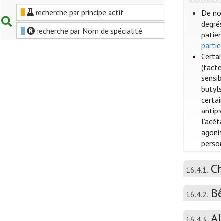
recherche par principe actif
De no
degrés
recherche par Nom de spécialité
patien
partie
Certa
(fact
sensi
butyls
certai
antip
l’acé
agoni
perso
C
16.4.1.
B
16.4.2.
A
16.4.3.