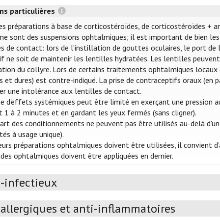
ns particulières
es préparations à base de corticostéroïdes, de corticostéroïdes + a
e sont des suspensions ophtalmiques; il est important de bien les 
es de contact: lors de l’instillation de gouttes oculaires, le port d
tif ne soit de maintenir les lentilles hydratées. Les lentilles peuve
llation du collyre. Lors de certains traitements ophtalmiques locaux (
s et dures) est contre-indiqué. La prise de contraceptifs oraux (en p
er une intolérance aux lentilles de contact.
ue d'effets systémiques peut être limité en exerçant une pression au
 1 à 2 minutes et en gardant les yeux fermés (sans cligner).
art des conditionnements ne peuvent pas être utilisés au-delà d'un
ités à usage unique).
ieurs préparations ophtalmiques doivent être utilisées, il convient
s ophtalmiques doivent être appliquées en dernier.
-infectieux
allergiques et anti-inflammatoires