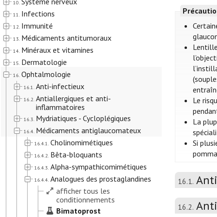
Système nerveux
10.
Précautio
Infections
11.
Immunité
Certain
12.
glaucom
Médicaments antitumoraux
13.
Lentill
Minéraux et vitamines
14.
l’objec
Dermatologie
15.
l’insti
Ophtalmologie
16.
(souple
Anti-infectieux
16.1.
entraîn
Antiallergiques et anti-
Le risq
16.2.
inflammatoires
pendant
Mydriatiques - Cycloplégiques
16.3.
La plup
Médicaments antiglaucomateux
spécial
16.4.
Cholinomimétiques
Si plus
16.4.1.
pommade
Bêta-bloquants
16.4.2.
Alpha-sympathicomimétiques
16.4.3.
Anti
Analogues des prostaglandines
16.4.4.
16.1.
afficher tous les
conditionnements
Anti
16.2.
Bimatoprost