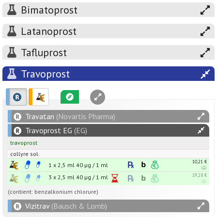
Bimatoprost
Latanoprost
Tafluprost
Travoprost
Travatan
(Novartis Pharma)
Travoprost EG
(EG)
travoprost
collyre sol.
10,21 €
1 x 2,5 ml
40
µg
/
1
ml
19,28 €
3 x 2,5 ml
40
µg
/
1
ml
(contient: benzalkonium chlorure)
Vizitrav
(Bausch & Lomb)