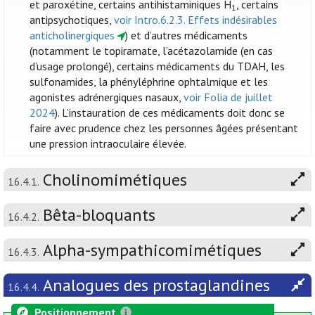
et paroxétine, certains antihistaminiques H
, certains
1
antipsychotiques,
voir Intro.6.2.3. Effets indésirables
anticholinergiques
) et d’autres médicaments
(notamment le topiramate, l’acétazolamide (en cas
d’usage prolongé), certains médicaments du TDAH, les
sulfonamides, la phényléphrine ophtalmique et les
agonistes adrénergiques nasaux,
voir Folia de juillet
2024
). L’instauration de ces médicaments doit donc se
faire avec prudence chez les personnes âgées présentant
une pression intraoculaire élevée.
Cholinomimétiques
16.4.1.
Bêta-bloquants
16.4.2.
Alpha-sympathicomimétiques
16.4.3.
Analogues des prostaglandines
16.4.4.
Positionnement