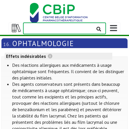
Afficher/m
la
Afficher/masquer
barre
la
OPHTALMOLOGIE
16.
de
table
navigation
des
Effets indésirables
matières
Des réactions allergiques aux médicaments à usage
ophtalmique sont fréquentes. Il convient de les distinguer
des plaintes initiales.
Des agents conservateurs sont présents dans beaucoup
de médicaments à usage ophtalmique; ceux-ci peuvent,
tout comme les excipients et les principes actifs,
provoquer des réactions allergiques (surtout le chlorure
de benzalkonium et les parabènes) et peuvent détériorer
la stabilité du film lacrymal. Chez les patients qui
présentent des problèmes liés au film lacrymal ou une
conjonctivite allergique, il est dès lors préférable