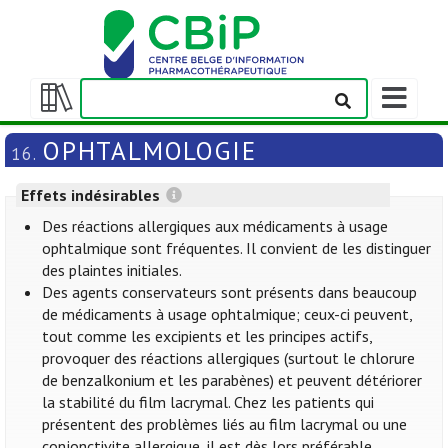
Afficher/m
la
Afficher/masquer
barre
la
OPHTALMOLOGIE
16.
de
table
navigation
des
Effets indésirables
matières
Des réactions allergiques aux médicaments à usage
ophtalmique sont fréquentes. Il convient de les distinguer
des plaintes initiales.
Des agents conservateurs sont présents dans beaucoup
de médicaments à usage ophtalmique; ceux-ci peuvent,
tout comme les excipients et les principes actifs,
provoquer des réactions allergiques (surtout le chlorure
de benzalkonium et les parabènes) et peuvent détériorer
la stabilité du film lacrymal. Chez les patients qui
présentent des problèmes liés au film lacrymal ou une
conjonctivite allergique, il est dès lors préférable