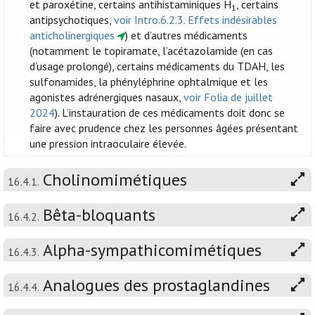
et paroxétine, certains antihistaminiques H
, certains
1
antipsychotiques,
voir Intro.6.2.3. Effets indésirables
anticholinergiques
) et d’autres médicaments
(notamment le topiramate, l’acétazolamide (en cas
d’usage prolongé), certains médicaments du TDAH, les
sulfonamides, la phényléphrine ophtalmique et les
agonistes adrénergiques nasaux,
voir Folia de juillet
2024
). L’instauration de ces médicaments doit donc se
faire avec prudence chez les personnes âgées présentant
une pression intraoculaire élevée.
Cholinomimétiques
16.4.1.
Bêta-bloquants
16.4.2.
Alpha-sympathicomimétiques
16.4.3.
Analogues des prostaglandines
16.4.4.