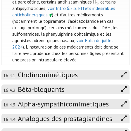
et paroxétine, certains antihistaminiques H
, certains
1
antipsychotiques,
voir Intro.6.2.3. Effets indésirables
anticholinergiques
) et d’autres médicaments
(notamment le topiramate, l’acétazolamide (en cas
d’usage prolongé), certains médicaments du TDAH, les
sulfonamides, la phényléphrine ophtalmique et les
agonistes adrénergiques nasaux,
voir Folia de juillet
2024
). L’instauration de ces médicaments doit donc se
faire avec prudence chez les personnes âgées présentant
une pression intraoculaire élevée.
Cholinomimétiques
16.4.1.
Bêta-bloquants
16.4.2.
Alpha-sympathicomimétiques
16.4.3.
Analogues des prostaglandines
16.4.4.