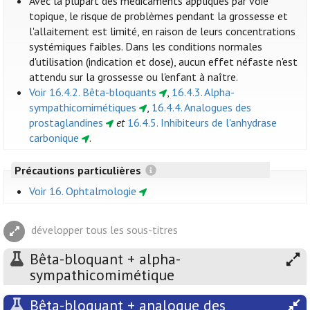
Avec la plupart des médicaments appliqués par voie
topique, le risque de problèmes pendant la grossesse et
l'allaitement est limité, en raison de leurs concentrations
systémiques faibles. Dans les conditions normales
d'utilisation (indication et dose), aucun effet néfaste n'est
attendu sur la grossesse ou l'enfant à naître.
Voir 16.4.2. Bêta-bloquants
,
16.4.3. Alpha-
sympathicomimétiques
,
16.4.4. Analogues des
prostaglandines
et
16.4.5. Inhibiteurs de l'anhydrase
carbonique
.
Précautions particulières
Voir 16. Ophtalmologie
développer tous les sous-titres
Bêta-bloquant + alpha-
sympathicomimétique
Bêta-bloquant + analogue des