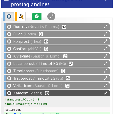
prostaglandines
Duotrav
(Novartis Pharma)
Filiop
(Horus)
Fixaprost
(Thea)
Ganfort
(AbbVie)
Kivizidiale
(Bausch & Lomb)
Latanoprost / Timolol EG
(EG)
Timolatears
(Substipharm)
Travoprost / Timolol EG
(EG)
Vizilaticom
(Bausch & Lomb)
Xalacom
(Viatris)
latanoprost
50
µg
/
1
ml
timolol
(maléate)
5
mg
/
1
ml
collyre sol.