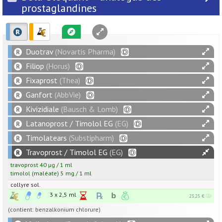
prostaglandines
Duotrav
(Novartis Pharma)
Filiop
(Horus)
Fixaprost
(Thea)
Ganfort
(AbbVie)
Kivizidiale
(Bausch & Lomb)
Latanoprost / Timolol EG
(EG)
Timolatears
(Substipharm)
Travoprost / Timolol EG
(EG)
travoprost
40
µg
/
1
ml
timolol
(maléate)
5
mg
/
1
ml
collyre sol.
3 x 2,5 ml
23,25 €
(contient: benzalkonium chlorure)