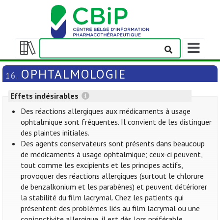
Afficher/m
la
Afficher/masquer
barre
la
OPHTALMOLOGIE
16.
de
table
navigation
des
Effets indésirables
matières
Des réactions allergiques aux médicaments à usage
ophtalmique sont fréquentes. Il convient de les distinguer
des plaintes initiales.
Des agents conservateurs sont présents dans beaucoup
de médicaments à usage ophtalmique; ceux-ci peuvent,
tout comme les excipients et les principes actifs,
provoquer des réactions allergiques (surtout le chlorure
de benzalkonium et les parabènes) et peuvent détériorer
la stabilité du film lacrymal. Chez les patients qui
présentent des problèmes liés au film lacrymal ou une
conjonctivite allergique, il est dès lors préférable