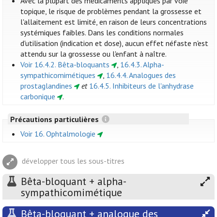
Avec la plupart des médicaments appliqués par voie
topique, le risque de problèmes pendant la grossesse et
l'allaitement est limité, en raison de leurs concentrations
systémiques faibles. Dans les conditions normales
d'utilisation (indication et dose), aucun effet néfaste n'est
attendu sur la grossesse ou l'enfant à naître.
Voir 16.4.2. Bêta-bloquants
,
16.4.3. Alpha-
sympathicomimétiques
,
16.4.4. Analogues des
prostaglandines
et
16.4.5. Inhibiteurs de l'anhydrase
carbonique
.
Précautions particulières
Voir 16. Ophtalmologie
développer tous les sous-titres
Bêta-bloquant + alpha-
sympathicomimétique
Bêta-bloquant + analogue des