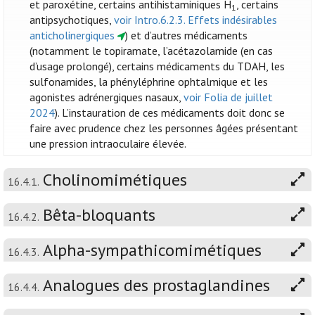
et paroxétine, certains antihistaminiques H
, certains
1
antipsychotiques,
voir Intro.6.2.3. Effets indésirables
anticholinergiques
) et d’autres médicaments
(notamment le topiramate, l’acétazolamide (en cas
d’usage prolongé), certains médicaments du TDAH, les
sulfonamides, la phényléphrine ophtalmique et les
agonistes adrénergiques nasaux,
voir Folia de juillet
2024
). L’instauration de ces médicaments doit donc se
faire avec prudence chez les personnes âgées présentant
une pression intraoculaire élevée.
Cholinomimétiques
16.4.1.
Bêta-bloquants
16.4.2.
Alpha-sympathicomimétiques
16.4.3.
Analogues des prostaglandines
16.4.4.