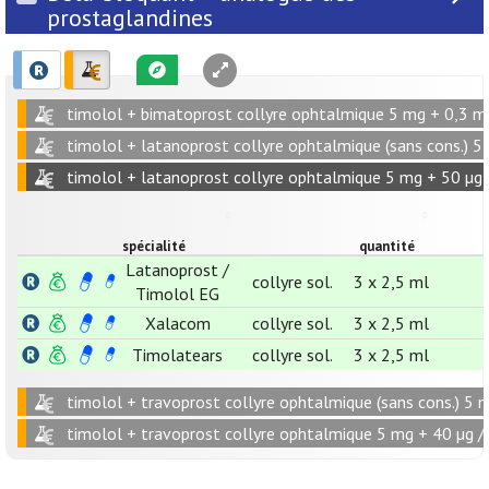
prostaglandines
timolol + bimatoprost collyre ophtalmique 5 mg + 0,3 m
timolol + latanoprost collyre ophtalmique (sans cons.) 5
timolol + latanoprost collyre ophtalmique 5 mg + 50 µg 
spécialité
quantité
Latanoprost /
collyre sol.
3 x 2,5 ml
Timolol EG
Xalacom
collyre sol.
3 x 2,5 ml
Timolatears
collyre sol.
3 x 2,5 ml
timolol + travoprost collyre ophtalmique (sans cons.) 5 
timolol + travoprost collyre ophtalmique 5 mg + 40 µg /