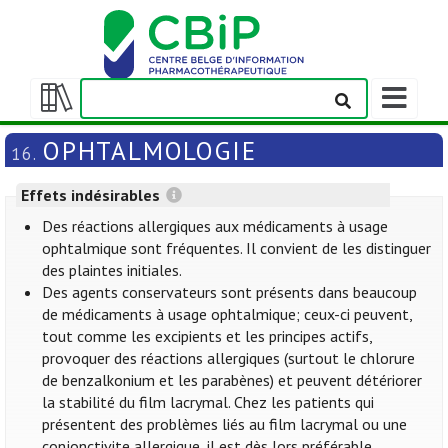
Afficher/m
la
Afficher/masquer
barre
la
OPHTALMOLOGIE
16.
de
table
navigation
des
Effets indésirables
matières
Des réactions allergiques aux médicaments à usage
ophtalmique sont fréquentes. Il convient de les distinguer
des plaintes initiales.
Des agents conservateurs sont présents dans beaucoup
de médicaments à usage ophtalmique; ceux-ci peuvent,
tout comme les excipients et les principes actifs,
provoquer des réactions allergiques (surtout le chlorure
de benzalkonium et les parabènes) et peuvent détériorer
la stabilité du film lacrymal. Chez les patients qui
présentent des problèmes liés au film lacrymal ou une
conjonctivite allergique, il est dès lors préférable