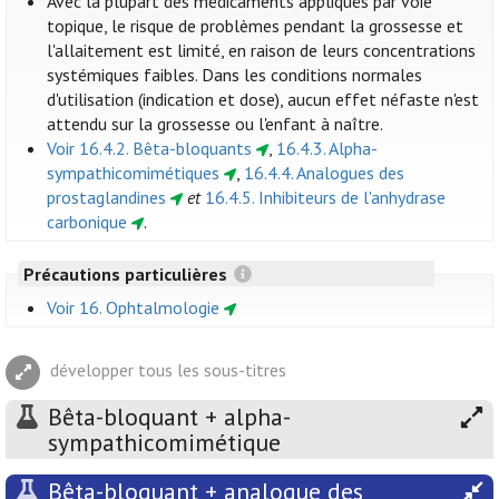
Avec la plupart des médicaments appliqués par voie
topique, le risque de problèmes pendant la grossesse et
l'allaitement est limité, en raison de leurs concentrations
systémiques faibles. Dans les conditions normales
d'utilisation (indication et dose), aucun effet néfaste n'est
attendu sur la grossesse ou l'enfant à naître.
Voir 16.4.2. Bêta-bloquants
,
16.4.3. Alpha-
sympathicomimétiques
,
16.4.4. Analogues des
prostaglandines
et
16.4.5. Inhibiteurs de l'anhydrase
carbonique
.
Précautions particulières
Voir 16. Ophtalmologie
développer tous les sous-titres
Bêta-bloquant + alpha-
sympathicomimétique
Bêta-bloquant + analogue des