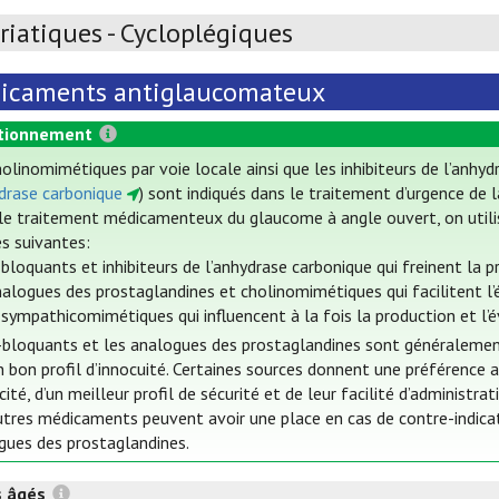
iatiques - Cycloplégiques
icaments antiglaucomateux
tionnement
olinomimétiques par voie locale ainsi que les inhibiteurs de l’anhy
ydrase carbonique
) sont indiqués dans le traitement d’urgence de 
le traitement médicamenteux du glaucome à angle ouvert, on utili
es suivantes:
bloquants et inhibiteurs de l’anhydrase carbonique qui freinent la
nalogues des prostaglandines et cholinomimétiques qui facilitent l
sympathicomimétiques qui influencent à la fois la production et l
bloquants et les analogues des prostaglandines sont généralement ut
n bon profil d’innocuité. Certaines sources donnent une préférence 
cité, d’un meilleur profil de sécurité et de leur facilité d’administrat
utres médicaments peuvent avoir une place en cas de contre-indica
gues des prostaglandines.
s âgés