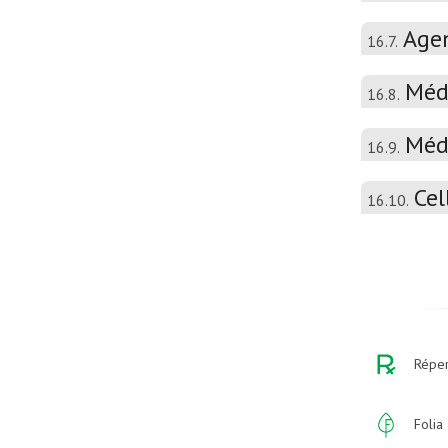
Agen
16.7.
Médi
16.8.
Médi
16.9.
Cel
16.10.
Réper
Folia