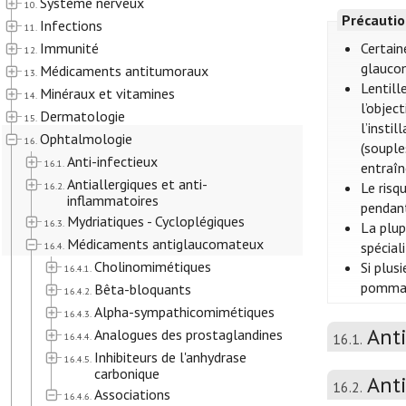
Système nerveux
10.
Précautio
Infections
11.
Immunité
Certain
12.
glaucom
Médicaments antitumoraux
13.
Lentill
Minéraux et vitamines
14.
l’objec
Dermatologie
15.
l’insti
Ophtalmologie
16.
(souple
Anti-infectieux
16.1.
entraîn
Antiallergiques et anti-
Le risq
16.2.
inflammatoires
pendant
Mydriatiques - Cycloplégiques
16.3.
La plup
Médicaments antiglaucomateux
spécial
16.4.
Cholinomimétiques
Si plus
16.4.1.
pommade
Bêta-bloquants
16.4.2.
Alpha-sympathicomimétiques
16.4.3.
Anti
Analogues des prostaglandines
16.4.4.
16.1.
Inhibiteurs de l'anhydrase
16.4.5.
carbonique
Anti
16.2.
Associations
16.4.6.