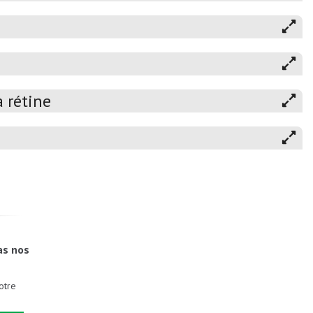
 rétine
as nos
otre