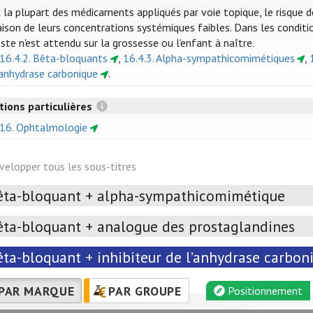
 la plupart des médicaments appliqués par voie topique, le risque d
aison de leurs concentrations systémiques faibles. Dans les conditio
ste n'est attendu sur la grossesse ou l'enfant à naître.
 16.4.2. Bêta-bloquants
,
16.4.3. Alpha-sympathicomimétiques
,
'anhydrase carbonique
.
tions particulières
 16. Ophtalmologie
velopper tous les sous-titres
êta-bloquant + alpha-sympathicomimétique
êta-bloquant + analogue des prostaglandines
êta-bloquant + inhibiteur de l’anhydrase carbon
PAR MARQUE
PAR GROUPE
Positionnement