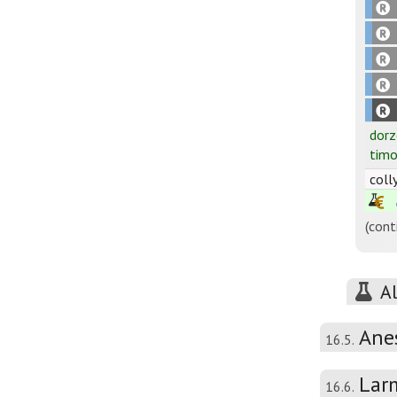
dorz
timo
colly
(cont
A
Ane
16.5.
Larm
16.6.