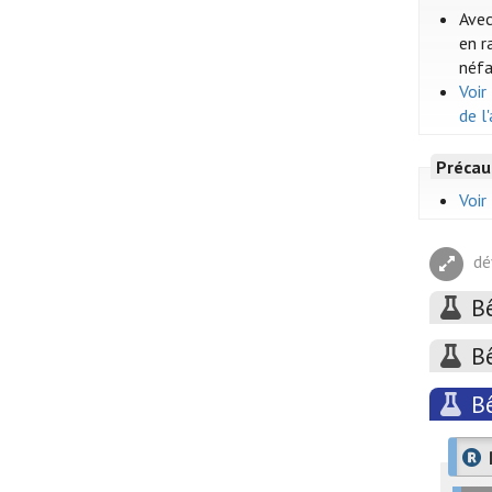
Avec
en r
néfa
Voir
de l
Précau
Voir
dé
B
B
B