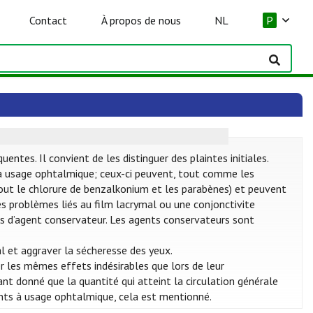
Contact
À propos de nous
NL
P
tes. Il convient de les distinguer des plaintes initiales.
 usage ophtalmique; ceux-ci peuvent, tout comme les
rtout le chlorure de benzalkonium et les parabènes) et peuvent
des problèmes liés au film lacrymal ou une conjonctivite
 pas d’agent conservateur. Les agents conservateurs sont
l et aggraver la sécheresse des yeux.
 les mêmes effets indésirables que lors de leur
nt donné que la quantité qui atteint la circulation générale
nts à usage ophtalmique, cela est mentionné.