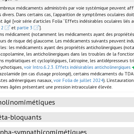
mbreux médicaments administrés par voie systémique peuvent affecte
 divers. Dans certains cas, l’apparition de symptômes oculaires doit
t âgé [voir série d’articles Folia “Effets indésirables oculaires lié
 2
et
partie 3
].
ins médicament (notamment les médicaments ayant des propriétés a
eurs de risque de) glaucome. Les médicaments suivants peuvent ind
bles: les médicaments ayant des propriétés anticholinergiques (no
copolamine, les anticholinergiques dans les troubles de la fonction
ns mydriatiques et cycloplégiques, l’atropine, les antidépresseurs tr
sychotiques,
voir Intro.6.2.3. Effets indésirables anticholinergiques
tazolamide (en cas d’usage prolongé), certains médicaments du TDA
stes adrénergiques nasaux,
voir Folia de juillet 2024
). L’instaurati
nnes âgées présentant une pression intraoculaire élevée.
holinomimétiques
êta-bloquants
lpha-sympathicomimétiques