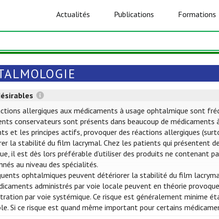
Actualités
Publications
Formations
TALMOLOGIE
désirables
ctions allergiques aux médicaments à usage ophtalmique sont fréquen
ents conservateurs sont présents dans beaucoup de médicaments à
nts et les principes actifs, provoquer des réactions allergiques (su
rer la stabilité du film lacrymal. Chez les patients qui présentent 
que, il est dès lors préférable d’utiliser des produits ne contenant
nés au niveau des spécialités.
uents ophtalmiques peuvent détériorer la stabilité du film lacryma
icaments administrés par voie locale peuvent en théorie provoquer
tration par voie systémique. Ce risque est généralement minime éta
ble. Si ce risque est quand même important pour certains médicame