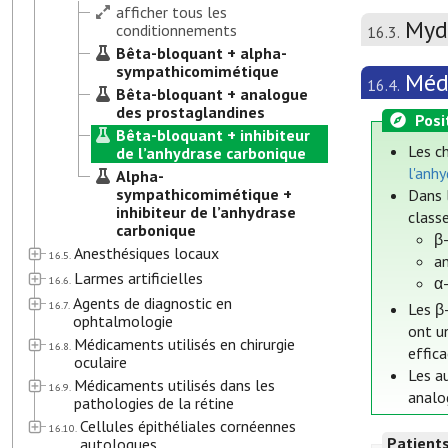
afficher tous les
Mydr
conditionnements
16.3.
Bêta-bloquant + alpha-
sympathicomimétique
Méd
16.4.
Bêta-bloquant + analogue
des prostaglandines
Posi
Bêta-bloquant + inhibiteur
Les ch
de l’anhydrase carbonique
l'anh
Alpha-
sympathicomimétique +
Dans 
inhibiteur de l’anhydrase
class
carbonique
β-
Anesthésiques locaux
16.5.
a
Larmes artificielles
16.6.
α-
Agents de diagnostic en
16.7.
Les β-
ophtalmologie
ont u
Médicaments utilisés en chirurgie
16.8.
effica
oculaire
Les a
Médicaments utilisés dans les
16.9.
analo
pathologies de la rétine
Cellules épithéliales cornéennes
16.10.
Patient
autologues