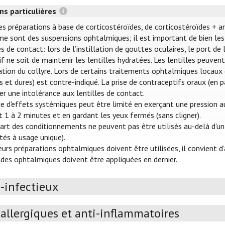
ns particulières
es préparations à base de corticostéroïdes, de corticostéroïdes + a
e sont des suspensions ophtalmiques; il est important de bien les 
es de contact: lors de l’instillation de gouttes oculaires, le port d
tif ne soit de maintenir les lentilles hydratées. Les lentilles peuve
llation du collyre. Lors de certains traitements ophtalmiques locaux (
s et dures) est contre-indiqué. La prise de contraceptifs oraux (en p
er une intolérance aux lentilles de contact.
ue d'effets systémiques peut être limité en exerçant une pression au
 1 à 2 minutes et en gardant les yeux fermés (sans cligner).
art des conditionnements ne peuvent pas être utilisés au-delà d'un
ités à usage unique).
ieurs préparations ophtalmiques doivent être utilisées, il convient
s ophtalmiques doivent être appliquées en dernier.
-infectieux
allergiques et anti-inflammatoires