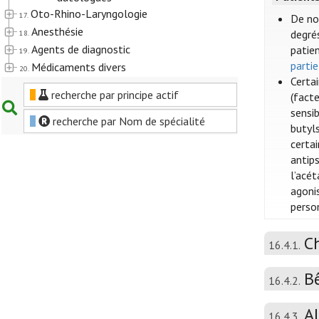
Oto-Rhino-Laryngologie
17.
De no
Anesthésie
degrés
18.
Agents de diagnostic
patien
19.
partie
Médicaments divers
20.
Certa
recherche par principe actif
(fact
sensi
recherche par Nom de spécialité
butyls
certai
antip
l’acé
agoni
perso
C
16.4.1.
B
16.4.2.
A
16.4.3.