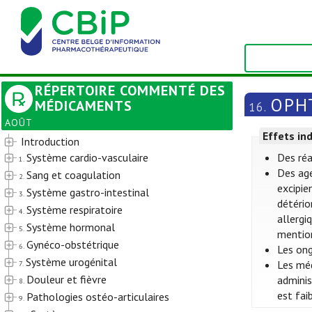
RÉPERTOIRE COMMENTÉ DES
OPH
MÉDICAMENTS
16.
AOÛT
Effets in
Introduction
Système cardio-vasculaire
Des réa
1.
Des ag
Sang et coagulation
2.
excipie
Système gastro-intestinal
3.
détério
Système respiratoire
4.
allergi
Système hormonal
5.
mention
Gynéco-obstétrique
6.
Les ong
Système urogénital
Les méd
7.
Douleur et fièvre
adminis
8.
est fai
Pathologies ostéo-articulaires
9.