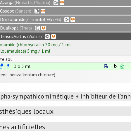
Azarga
(Novartis Pharma)
Cosopt
(Santen)
Dorzolamide / Timolol EG
(EG)
Dualkopt
(Thea)
TensocViatris
(Viatris)
olamide
(chlorhydrate)
20
mg
/
1
ml
lol
(maléate)
5
mg
/
1
ml
re sol.
3 x 5 ml
ient: benzalkonium chlorure)
lpha-sympathicomimétique + inhibiteur de l’an
sthésiques locaux
es artificielles