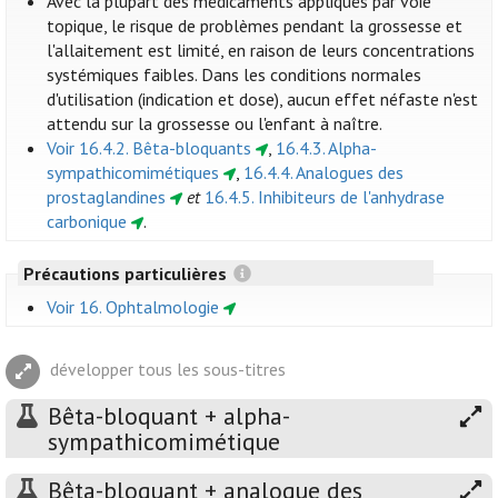
Avec la plupart des médicaments appliqués par voie
topique, le risque de problèmes pendant la grossesse et
l'allaitement est limité, en raison de leurs concentrations
systémiques faibles. Dans les conditions normales
d'utilisation (indication et dose), aucun effet néfaste n'est
attendu sur la grossesse ou l'enfant à naître.
Voir 16.4.2. Bêta-bloquants
,
16.4.3. Alpha-
sympathicomimétiques
,
16.4.4. Analogues des
prostaglandines
et
16.4.5. Inhibiteurs de l'anhydrase
carbonique
.
Précautions particulières
Voir 16. Ophtalmologie
développer tous les sous-titres
Bêta-bloquant + alpha-
sympathicomimétique
Bêta-bloquant + analogue des