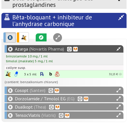
prostaglandines
Bêta-bloquant + inhibiteur de
l’anhydrase carbonique
Azarga
(Novartis Pharma)
brinzolamide
10
mg
/
1
ml
timolol
(maléate)
5
mg
/
1
ml
collyre susp.
3 x 5 ml
31,13 €
(contient: benzalkonium chlorure)
Cosopt
(Santen)
Dorzolamide / Timolol EG
(EG)
Dualkopt
(Thea)
TensocViatris
(Viatris)