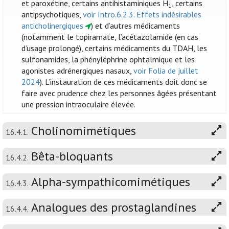
et paroxétine, certains antihistaminiques H
, certains
1
antipsychotiques,
voir Intro.6.2.3. Effets indésirables
anticholinergiques
) et d’autres médicaments
(notamment le topiramate, l’acétazolamide (en cas
d’usage prolongé), certains médicaments du TDAH, les
sulfonamides, la phényléphrine ophtalmique et les
agonistes adrénergiques nasaux,
voir Folia de juillet
2024
). L’instauration de ces médicaments doit donc se
faire avec prudence chez les personnes âgées présentant
une pression intraoculaire élevée.
Cholinomimétiques
16.4.1.
Bêta-bloquants
16.4.2.
Alpha-sympathicomimétiques
16.4.3.
Analogues des prostaglandines
16.4.4.