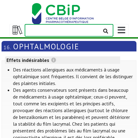
Afficher/m
la
Afficher/masquer
barre
la
OPHTALMOLOGIE
16.
de
table
navigation
des
Effets indésirables
matières
Des réactions allergiques aux médicaments à usage
ophtalmique sont fréquentes. Il convient de les distinguer
des plaintes initiales.
Des agents conservateurs sont présents dans beaucoup
de médicaments à usage ophtalmique; ceux-ci peuvent,
tout comme les excipients et les principes actifs,
provoquer des réactions allergiques (surtout le chlorure
de benzalkonium et les parabènes) et peuvent détériorer
la stabilité du film lacrymal. Chez les patients qui
présentent des problèmes liés au film lacrymal ou une
conjonctivite allergique, il est dès lors préférable