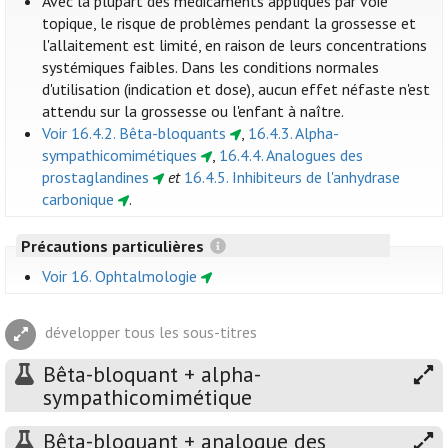
Avec la plupart des médicaments appliqués par voie
topique, le risque de problèmes pendant la grossesse et
l'allaitement est limité, en raison de leurs concentrations
systémiques faibles. Dans les conditions normales
d'utilisation (indication et dose), aucun effet néfaste n'est
attendu sur la grossesse ou l'enfant à naître.
Voir 16.4.2. Bêta-bloquants
,
16.4.3. Alpha-
sympathicomimétiques
,
16.4.4. Analogues des
prostaglandines
et
16.4.5. Inhibiteurs de l'anhydrase
carbonique
.
Précautions particulières
Voir 16. Ophtalmologie
développer tous les sous-titres
Bêta-bloquant + alpha-
sympathicomimétique
Bêta-bloquant + analogue des