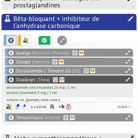
prostaglandines
Bêta-bloquant + inhibiteur de
l’anhydrase carbonique
Azarga
(Novartis Pharma)
Cosopt
(Santen)
Dorzolamide / Timolol EG
(EG)
Dualkopt
(Thea)
dorzolamide
(chlorhydrate)
20
mg
/
1
ml
timolol
(maléate)
5
mg
/
1
ml
collyre sol. [pompe, sans cons.]
1 x 10 ml
25,16 €
TensocViatris
(Viatris)