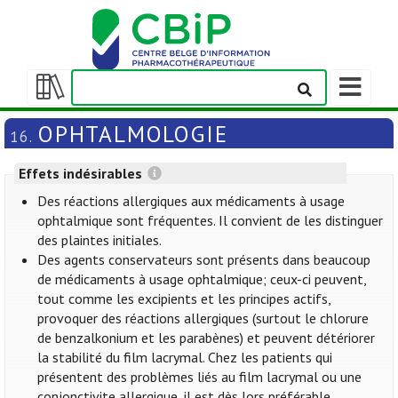
Afficher/m
la
Afficher/masquer
barre
la
OPHTALMOLOGIE
16.
de
table
navigation
des
Effets indésirables
matières
Des réactions allergiques aux médicaments à usage
ophtalmique sont fréquentes. Il convient de les distinguer
des plaintes initiales.
Des agents conservateurs sont présents dans beaucoup
de médicaments à usage ophtalmique; ceux-ci peuvent,
tout comme les excipients et les principes actifs,
provoquer des réactions allergiques (surtout le chlorure
de benzalkonium et les parabènes) et peuvent détériorer
la stabilité du film lacrymal. Chez les patients qui
présentent des problèmes liés au film lacrymal ou une
conjonctivite allergique, il est dès lors préférable