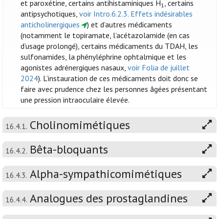
et paroxétine, certains antihistaminiques H
, certains
1
antipsychotiques,
voir Intro.6.2.3. Effets indésirables
anticholinergiques
) et d’autres médicaments
(notamment le topiramate, l’acétazolamide (en cas
d’usage prolongé), certains médicaments du TDAH, les
sulfonamides, la phényléphrine ophtalmique et les
agonistes adrénergiques nasaux,
voir Folia de juillet
2024
). L’instauration de ces médicaments doit donc se
faire avec prudence chez les personnes âgées présentant
une pression intraoculaire élevée.
Cholinomimétiques
16.4.1.
Bêta-bloquants
16.4.2.
Alpha-sympathicomimétiques
16.4.3.
Analogues des prostaglandines
16.4.4.