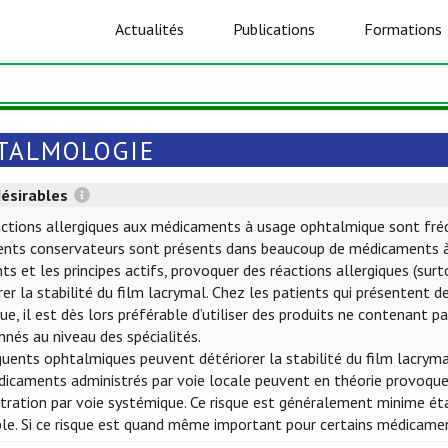
Actualités
Publications
Formations
TALMOLOGIE
désirables
ctions allergiques aux médicaments à usage ophtalmique sont fréquen
ents conservateurs sont présents dans beaucoup de médicaments à
nts et les principes actifs, provoquer des réactions allergiques (su
rer la stabilité du film lacrymal. Chez les patients qui présentent 
que, il est dès lors préférable d’utiliser des produits ne contenant
nés au niveau des spécialités.
uents ophtalmiques peuvent détériorer la stabilité du film lacryma
icaments administrés par voie locale peuvent en théorie provoquer
tration par voie systémique. Ce risque est généralement minime éta
ble. Si ce risque est quand même important pour certains médicame