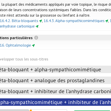
 la plupart des médicaments appliqués par voie topique, le risque d
aison de leurs concentrations systémiques faibles. Dans les conditio
ste n'est attendu sur la grossesse ou l'enfant à naître.
 16.4.2. Bêta-bloquants
,
16.4.3. Alpha-sympathicomimétiques
,
'anhydrase carbonique
.
tions particulières
 16. Ophtalmologie
velopper tous les sous-titres
êta-bloquant + alpha-sympathicomimétique
êta-bloquant + analogue des prostaglandines
êta-bloquant + inhibiteur de l’anhydrase carbon
lpha-sympathicomimétique + inhibiteur de l’an