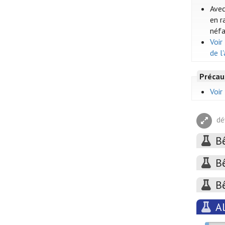
Avec
en r
néfa
Voir
de l
Précau
Voir
dé
B
B
B
A