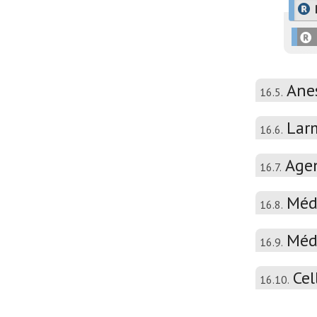
Ane
16.5.
Larm
16.6.
Agen
16.7.
Médi
16.8.
Médi
16.9.
Cel
16.10.