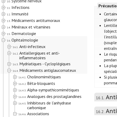
Système nerveux
10.
Précautio
Infections
11.
Immunité
Certain
12.
glaucom
Médicaments antitumoraux
13.
Lentill
Minéraux et vitamines
14.
l’objec
Dermatologie
15.
l’insti
Ophtalmologie
16.
(souple
Anti-infectieux
16.1.
entraîn
Antiallergiques et anti-
Le risq
16.2.
inflammatoires
pendant
Mydriatiques - Cycloplégiques
16.3.
La plup
Médicaments antiglaucomateux
spécial
16.4.
Cholinomimétiques
Si plus
16.4.1.
pommade
Bêta-bloquants
16.4.2.
Alpha-sympathicomimétiques
16.4.3.
Anti
Analogues des prostaglandines
16.4.4.
16.1.
Inhibiteurs de l'anhydrase
16.4.5.
carbonique
Anti
16.2.
Associations
16.4.6.