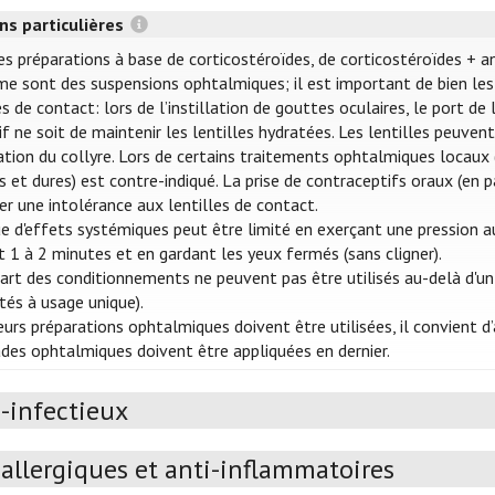
ns particulières
es préparations à base de corticostéroïdes, de corticostéroïdes + a
e sont des suspensions ophtalmiques; il est important de bien les 
es de contact: lors de l’instillation de gouttes oculaires, le port d
tif ne soit de maintenir les lentilles hydratées. Les lentilles peuve
llation du collyre. Lors de certains traitements ophtalmiques locaux (
s et dures) est contre-indiqué. La prise de contraceptifs oraux (en p
er une intolérance aux lentilles de contact.
ue d'effets systémiques peut être limité en exerçant une pression au
 1 à 2 minutes et en gardant les yeux fermés (sans cligner).
art des conditionnements ne peuvent pas être utilisés au-delà d'un
ités à usage unique).
ieurs préparations ophtalmiques doivent être utilisées, il convient
s ophtalmiques doivent être appliquées en dernier.
-infectieux
allergiques et anti-inflammatoires