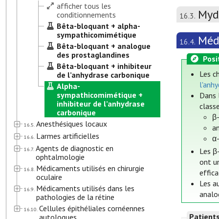
afficher tous les
Mydr
conditionnements
16.3.
Bêta-bloquant + alpha-
sympathicomimétique
Méd
16.4.
Bêta-bloquant + analogue
des prostaglandines
Posi
Bêta-bloquant + inhibiteur
Les ch
de l’anhydrase carbonique
l'anh
Alpha-
sympathicomimétique +
Dans 
inhibiteur de l’anhydrase
class
carbonique
β-
Anesthésiques locaux
16.5.
a
Larmes artificielles
16.6.
α-
Agents de diagnostic en
16.7.
Les β-
ophtalmologie
ont u
Médicaments utilisés en chirurgie
16.8.
effica
oculaire
Les a
Médicaments utilisés dans les
16.9.
analo
pathologies de la rétine
Cellules épithéliales cornéennes
16.10.
Patient
autologues