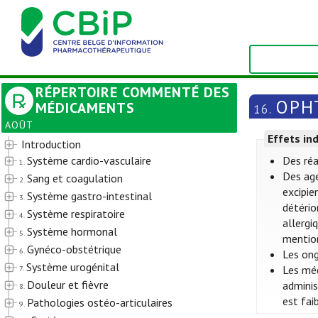
RÉPERTOIRE COMMENTÉ DES
OPH
MÉDICAMENTS
16.
AOÛT
Effets in
Introduction
Système cardio-vasculaire
Des réa
1.
Des ag
Sang et coagulation
2.
excipie
Système gastro-intestinal
3.
détério
Système respiratoire
4.
allergi
Système hormonal
5.
mention
Gynéco-obstétrique
6.
Les ong
Système urogénital
Les méd
7.
Douleur et fièvre
adminis
8.
est fai
Pathologies ostéo-articulaires
9.