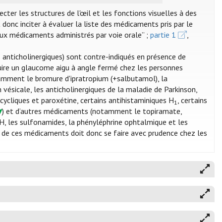
r les structures de l'œil et les fonctions visuelles à des
 donc inciter à évaluer la liste des médicaments pris par le
s aux médicaments administrés par voie orale” ;
partie 1
,
nticholinergiques) sont contre-indiqués en présence de
uire un glaucome aigu à angle fermé chez les personnes
tamment le bromure d'ipratropium (+salbutamol), la
 vésicale, les anticholinergiques de la maladie de Parkinson,
icycliques et paroxétine, certains antihistaminiques H
, certains
1
) et d’autres médicaments (notamment le topiramate,
H, les sulfonamides, la phényléphrine ophtalmique et les
on de ces médicaments doit donc se faire avec prudence chez les