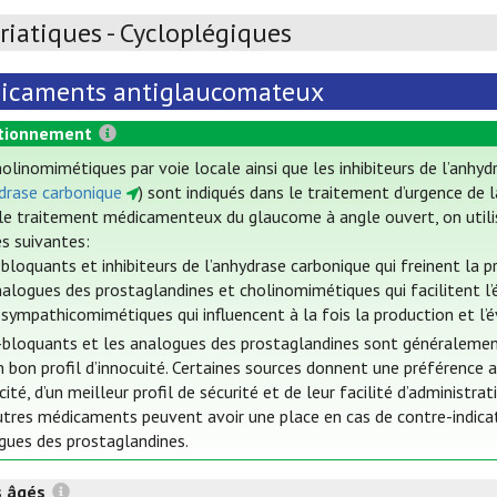
iatiques - Cycloplégiques
icaments antiglaucomateux
tionnement
olinomimétiques par voie locale ainsi que les inhibiteurs de l’anhy
ydrase carbonique
) sont indiqués dans le traitement d’urgence de 
le traitement médicamenteux du glaucome à angle ouvert, on utili
es suivantes:
bloquants et inhibiteurs de l’anhydrase carbonique qui freinent la
nalogues des prostaglandines et cholinomimétiques qui facilitent l
sympathicomimétiques qui influencent à la fois la production et l
bloquants et les analogues des prostaglandines sont généralement ut
n bon profil d’innocuité. Certaines sources donnent une préférence 
cité, d’un meilleur profil de sécurité et de leur facilité d’administrat
utres médicaments peuvent avoir une place en cas de contre-indica
gues des prostaglandines.
s âgés