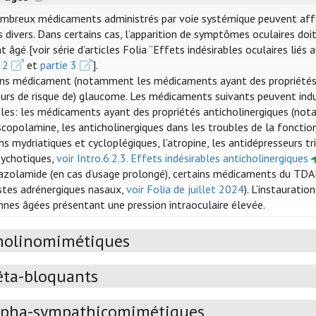
mbreux médicaments administrés par voie systémique peuvent affecte
 divers. Dans certains cas, l’apparition de symptômes oculaires doit
t âgé [voir série d’articles Folia “Effets indésirables oculaires lié
 2
et
partie 3
].
ins médicament (notamment les médicaments ayant des propriétés a
eurs de risque de) glaucome. Les médicaments suivants peuvent ind
bles: les médicaments ayant des propriétés anticholinergiques (no
copolamine, les anticholinergiques dans les troubles de la fonction
ns mydriatiques et cycloplégiques, l’atropine, les antidépresseurs tr
sychotiques,
voir Intro.6.2.3. Effets indésirables anticholinergiques
tazolamide (en cas d’usage prolongé), certains médicaments du TDA
stes adrénergiques nasaux,
voir Folia de juillet 2024
). L’instaurati
nnes âgées présentant une pression intraoculaire élevée.
holinomimétiques
êta-bloquants
lpha-sympathicomimétiques