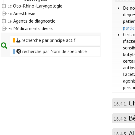
Oto-Rhino-Laryngologie
17.
De no
Anesthésie
degrés
18.
Agents de diagnostic
patien
19.
partie
Médicaments divers
20.
Certa
recherche par principe actif
(fact
sensi
recherche par Nom de spécialité
butyls
certai
antip
l’acé
agoni
perso
C
16.4.1.
B
16.4.2.
A
16.4.3.