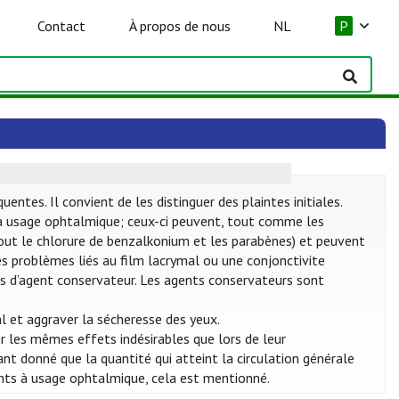
Contact
À propos de nous
NL
P
tes. Il convient de les distinguer des plaintes initiales.
 usage ophtalmique; ceux-ci peuvent, tout comme les
rtout le chlorure de benzalkonium et les parabènes) et peuvent
des problèmes liés au film lacrymal ou une conjonctivite
 pas d’agent conservateur. Les agents conservateurs sont
l et aggraver la sécheresse des yeux.
 les mêmes effets indésirables que lors de leur
nt donné que la quantité qui atteint la circulation générale
nts à usage ophtalmique, cela est mentionné.