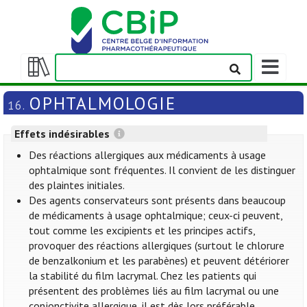
Afficher/m
la
Afficher/masquer
barre
la
OPHTALMOLOGIE
16.
de
table
navigation
des
Effets indésirables
matières
Des réactions allergiques aux médicaments à usage
ophtalmique sont fréquentes. Il convient de les distinguer
des plaintes initiales.
Des agents conservateurs sont présents dans beaucoup
de médicaments à usage ophtalmique; ceux-ci peuvent,
tout comme les excipients et les principes actifs,
provoquer des réactions allergiques (surtout le chlorure
de benzalkonium et les parabènes) et peuvent détériorer
la stabilité du film lacrymal. Chez les patients qui
présentent des problèmes liés au film lacrymal ou une
conjonctivite allergique, il est dès lors préférable