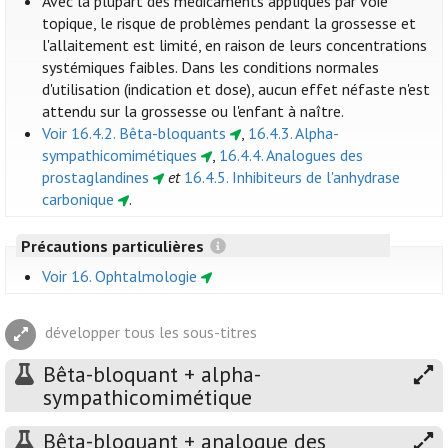
Avec la plupart des médicaments appliqués par voie
topique, le risque de problèmes pendant la grossesse et
l'allaitement est limité, en raison de leurs concentrations
systémiques faibles. Dans les conditions normales
d'utilisation (indication et dose), aucun effet néfaste n'est
attendu sur la grossesse ou l'enfant à naître.
Voir 16.4.2. Bêta-bloquants
,
16.4.3. Alpha-
sympathicomimétiques
,
16.4.4. Analogues des
prostaglandines
et
16.4.5. Inhibiteurs de l'anhydrase
carbonique
.
Précautions particulières
Voir 16. Ophtalmologie
développer tous les sous-titres
Bêta-bloquant + alpha-
sympathicomimétique
Bêta-bloquant + analogue des