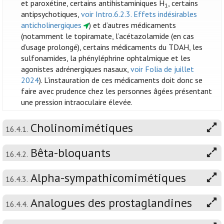
et paroxétine, certains antihistaminiques H
, certains
1
antipsychotiques,
voir Intro.6.2.3. Effets indésirables
anticholinergiques
) et d’autres médicaments
(notamment le topiramate, l’acétazolamide (en cas
d’usage prolongé), certains médicaments du TDAH, les
sulfonamides, la phényléphrine ophtalmique et les
agonistes adrénergiques nasaux,
voir Folia de juillet
2024
). L’instauration de ces médicaments doit donc se
faire avec prudence chez les personnes âgées présentant
une pression intraoculaire élevée.
Cholinomimétiques
16.4.1.
Bêta-bloquants
16.4.2.
Alpha-sympathicomimétiques
16.4.3.
Analogues des prostaglandines
16.4.4.