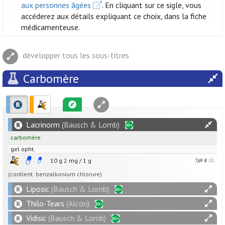
aux personnes âgées
. En cliquant sur ce sigle, vous
accéderez aux détails expliquant ce choix, dans la fiche
médicamenteuse.
développer tous les sous-titres
Carbomère
Lacrinorm
(Bausch & Lomb)
carbomère
gel opht.
10 g
2
mg
/
1
g
7,69 €
(contient: benzalkonium chlorure)
Liposic
(Bausch & Lomb)
Thilo-Tears
(Alcon)
Vidisic
(Bausch & Lomb)