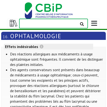
Afficher/m
la
Afficher/masquer
barre
la
OPHTALMOLOGIE
16.
de
table
navigation
des
Effets indésirables
matières
Des réactions allergiques aux médicaments à usage
ophtalmique sont fréquentes. Il convient de les distinguer
des plaintes initiales.
Des agents conservateurs sont présents dans beaucoup
de médicaments à usage ophtalmique; ceux-ci peuvent,
tout comme les excipients et les principes actifs,
provoquer des réactions allergiques (surtout le chlorure
de benzalkonium et les parabènes) et peuvent détériorer
la stabilité du film lacrymal. Chez les patients qui
présentent des problèmes liés au film lacrymal ou une
conjonctivite allergique, il est dès lors préférable