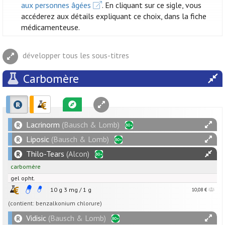
aux personnes âgées
. En cliquant sur ce sigle, vous
accéderez aux détails expliquant ce choix, dans la fiche
médicamenteuse.
développer tous les sous-titres
Carbomère
Lacrinorm
(Bausch & Lomb)
Liposic
(Bausch & Lomb)
Thilo-Tears
(Alcon)
carbomère
gel opht.
10 g
3
mg
/
1
g
10,08 €
(contient: benzalkonium chlorure)
Vidisic
(Bausch & Lomb)