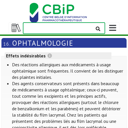
Afficher/m
la
Afficher/masquer
barre
la
OPHTALMOLOGIE
16.
de
table
navigation
des
Effets indésirables
matières
Des réactions allergiques aux médicaments à usage
ophtalmique sont fréquentes. Il convient de les distinguer
des plaintes initiales.
Des agents conservateurs sont présents dans beaucoup
de médicaments à usage ophtalmique; ceux-ci peuvent,
tout comme les excipients et les principes actifs,
provoquer des réactions allergiques (surtout le chlorure
de benzalkonium et les parabènes) et peuvent détériorer
la stabilité du film lacrymal. Chez les patients qui
présentent des problèmes liés au film lacrymal ou une
conjonctivite allergique, il est dès lors préférable