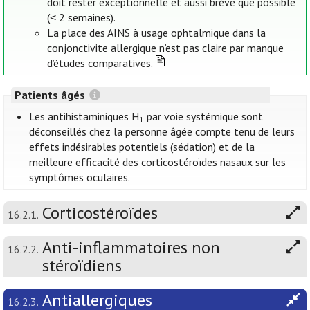
doit rester exceptionnelle et aussi brève que possible
(˂ 2 semaines).
La place des AINS à usage ophtalmique dans la
conjonctivite allergique n’est pas claire par manque
d’études comparatives.
Patients âgés
Les antihistaminiques H
par voie systémique sont
1
déconseillés chez la personne âgée compte tenu de leurs
effets indésirables potentiels (sédation) et de la
meilleure efficacité des corticostéroïdes nasaux sur les
symptômes oculaires.
Corticostéroïdes
16.2.1.
Anti-inflammatoires non
16.2.2.
stéroïdiens
Antiallergiques
16.2.3.