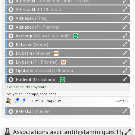
Allergodil
(Cooper Consumer Health)
Allergodil
(PI-Pharma)
Altriabak
(Thea)
Altriabak
(PI-Pharma)
Azelergo
(Bausch & Lomb)
Ketazed
(Horus)
Livostin
(Kenvue)
Livostin
(PI-Pharma)
Opatanol
(Novartis Pharma)
Pollival
(Ursapharm)
azélastine
,
chlorhydrate
collyre sol. [pompe, sans cons.]
10 ml
0,5
mg
/
1
ml
12,99 €
Relestat
(AbbVie)
Associations avec antihistaminiques H
1