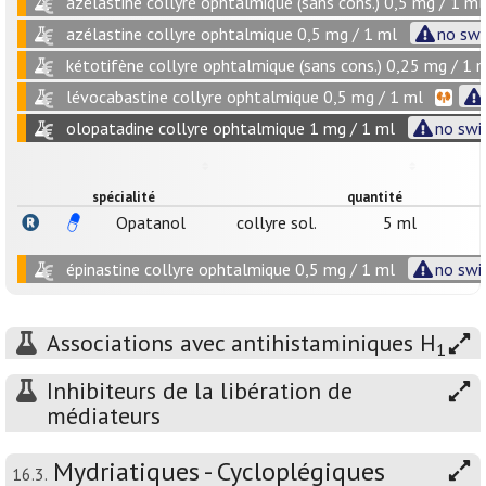
azélastine collyre ophtalmique (sans cons.) 0,5 mg / 1 ml
azélastine collyre ophtalmique 0,5 mg / 1 ml
no swi
kétotifène collyre ophtalmique (sans cons.) 0,25 mg / 1 
lévocabastine collyre ophtalmique 0,5 mg / 1 ml
olopatadine collyre ophtalmique 1 mg / 1 ml
no swit
spécialité
quantité
Opatanol
collyre sol.
5 ml
épinastine collyre ophtalmique 0,5 mg / 1 ml
no swit
Associations avec antihistaminiques H
1
Inhibiteurs de la libération de
médiateurs
Mydriatiques - Cycloplégiques
16.3.