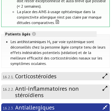
doit rester exceptionnelle et aussi brève que possible
(˂ 2 semaines).
La place des AINS à usage ophtalmique dans la
conjonctivite allergique n’est pas claire par manque
d’études comparatives.
Patients âgés
Les antihistaminiques H
par voie systémique sont
1
déconseillés chez la personne âgée compte tenu de leurs
effets indésirables potentiels (sédation) et de la
meilleure efficacité des corticostéroïdes nasaux sur les
symptômes oculaires.
Corticostéroïdes
16.2.1.
Anti-inflammatoires non
16.2.2.
stéroïdiens
Antiallergiques
16.2.3.