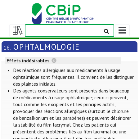
Afficher/m
la
Afficher/masquer
barre
la
OPHTALMOLOGIE
16.
de
table
navigation
des
Effets indésirables
matières
Des réactions allergiques aux médicaments à usage
ophtalmique sont fréquentes. Il convient de les distinguer
des plaintes initiales.
Des agents conservateurs sont présents dans beaucoup
de médicaments à usage ophtalmique; ceux-ci peuvent,
tout comme les excipients et les principes actifs,
provoquer des réactions allergiques (surtout le chlorure
de benzalkonium et les parabènes) et peuvent détériorer
la stabilité du film lacrymal. Chez les patients qui
présentent des problèmes liés au film lacrymal ou une
conjonctivite allergique, il est dès lors préférable