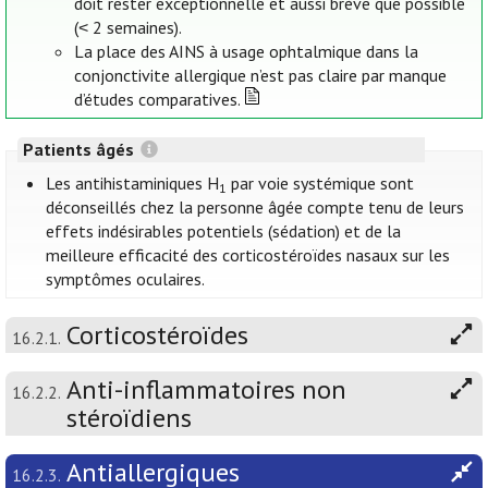
doit rester exceptionnelle et aussi brève que possible
(˂ 2 semaines).
La place des AINS à usage ophtalmique dans la
conjonctivite allergique n’est pas claire par manque
d’études comparatives.
Patients âgés
Les antihistaminiques H
par voie systémique sont
1
déconseillés chez la personne âgée compte tenu de leurs
effets indésirables potentiels (sédation) et de la
meilleure efficacité des corticostéroïdes nasaux sur les
symptômes oculaires.
Corticostéroïdes
16.2.1.
Anti-inflammatoires non
16.2.2.
stéroïdiens
Antiallergiques
16.2.3.