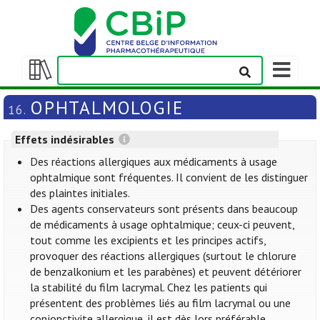
Afficher/m
la
Afficher/masquer
barre
la
OPHTALMOLOGIE
16.
de
table
navigation
des
Effets indésirables
matières
Des réactions allergiques aux médicaments à usage
ophtalmique sont fréquentes. Il convient de les distinguer
des plaintes initiales.
Des agents conservateurs sont présents dans beaucoup
de médicaments à usage ophtalmique; ceux-ci peuvent,
tout comme les excipients et les principes actifs,
provoquer des réactions allergiques (surtout le chlorure
de benzalkonium et les parabènes) et peuvent détériorer
la stabilité du film lacrymal. Chez les patients qui
présentent des problèmes liés au film lacrymal ou une
conjonctivite allergique, il est dès lors préférable