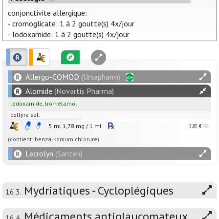
conjonctivite allergique:
- cromoglicate: 1 à 2 goutte(s) 4x/jour
- lodoxamide: 1 à 2 goutte(s) 4x/jour
Allergo-COMOD
(Ursapharm)
Alomide
(Novartis Pharma)
lodoxamide
,
trométamol
collyre sol.
5 ml
1,78
mg
/
1
ml
5,85 €
(contient: benzalkonium chlorure)
Lecrolyn
(Santen)
Mydriatiques - Cycloplégiques
16.3.
Médicaments antiglaucomateux
16.4.