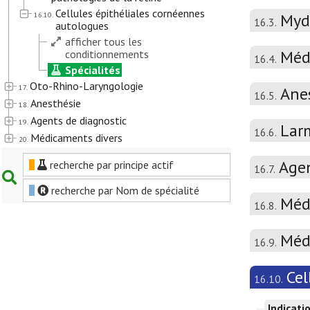
Cellules épithéliales cornéennes
16.10.
Mydr
16.3.
autologues
afficher tous les
Méd
conditionnements
16.4.
Spécialités
Oto-Rhino-Laryngologie
17.
Ane
16.5.
Anesthésie
18.
Agents de diagnostic
19.
Larm
16.6.
Médicaments divers
20.
Agen
recherche par principe actif
16.7.
recherche par Nom de spécialité
Médi
16.8.
Médi
16.9.
Cel
16.10.
Indicati