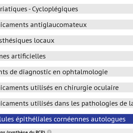
iatiques - Cycloplégiques
icaments antiglaucomateux
sthésiques locaux
es artificielles
ts de diagnostic en ophtalmologie
caments utilisés en chirurgie oculaire
caments utilisés dans les pathologies de la
lules épithéliales cornéennes autologues
ons (synthèse du RCP)