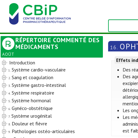
RÉPERTOIRE COMMENTÉ DES
OPH
MÉDICAMENTS
16.
AOÛT
Effets in
Introduction
Système cardio-vasculaire
Des réa
1.
Des ag
Sang et coagulation
2.
excipie
Système gastro-intestinal
3.
détério
Système respiratoire
4.
allergi
Système hormonal
5.
mention
Gynéco-obstétrique
6.
Les ong
Système urogénital
Les méd
7.
Douleur et fièvre
adminis
8.
est fai
Pathologies ostéo-articulaires
9.