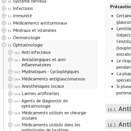
Système nerveux
10.
Précautio
Infections
11.
Immunité
Certain
12.
glaucom
Médicaments antitumoraux
13.
Lentill
Minéraux et vitamines
14.
l’objec
Dermatologie
15.
l’insti
Ophtalmologie
16.
(souple
Anti-infectieux
16.1.
entraîn
Antiallergiques et anti-
Le risq
16.2.
inflammatoires
pendant
Mydriatiques - Cycloplégiques
16.3.
La plup
Médicaments antiglaucomateux
spécial
16.4.
Anesthésiques locaux
Si plus
16.5.
pommade
Larmes artificielles
16.6.
Agents de diagnostic en
16.7.
ophtalmologie
Anti
16.1.
Médicaments utilisés en chirurgie
16.8.
oculaire
Anti
Médicaments utilisés dans les
16.2.
16.9.
pathologies de la rétine