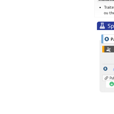
Trait
ou th
Sp
P
Pu