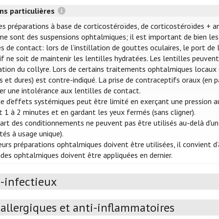
ns particulières
es préparations à base de corticostéroïdes, de corticostéroïdes + a
e sont des suspensions ophtalmiques; il est important de bien les 
es de contact: lors de l’instillation de gouttes oculaires, le port d
tif ne soit de maintenir les lentilles hydratées. Les lentilles peuve
llation du collyre. Lors de certains traitements ophtalmiques locaux (
s et dures) est contre-indiqué. La prise de contraceptifs oraux (en p
er une intolérance aux lentilles de contact.
ue d'effets systémiques peut être limité en exerçant une pression au
 1 à 2 minutes et en gardant les yeux fermés (sans cligner).
art des conditionnements ne peuvent pas être utilisés au-delà d'un
ités à usage unique).
ieurs préparations ophtalmiques doivent être utilisées, il convient
s ophtalmiques doivent être appliquées en dernier.
-infectieux
allergiques et anti-inflammatoires