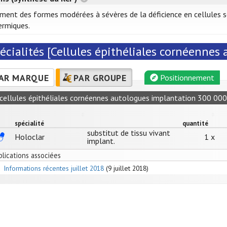
ement des formes modérées à sévères de la déficience en cellules s
ermiques.
écialités [Cellules épithéliales cornéennes
AR MARQUE
PAR GROUPE
Positionnement
cellules épithéliales cornéennes autologues implantation 300 000
spécialité
quantité
substitut de tissu vivant
Holoclar
1 x
implant.
blications associées
Informations récentes juillet 2018
(9 juillet 2018)