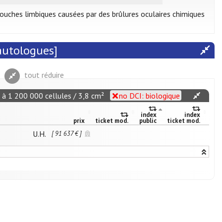
ouches limbiques causées par des brûlures oculaires chimiques
 autologues]
tout réduire
 à 1 200 000 cellules / 3,8 cm²
no DCI: biologique
index
index
prix
ticket mod.
public
ticket mod.
U.H.
[ 91 637 € ]