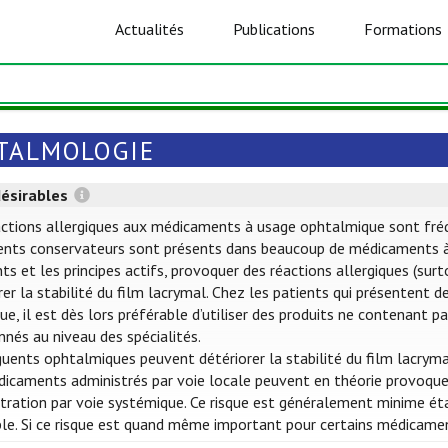
Actualités
Publications
Formations
TALMOLOGIE
désirables
ctions allergiques aux médicaments à usage ophtalmique sont fréquen
ents conservateurs sont présents dans beaucoup de médicaments à
nts et les principes actifs, provoquer des réactions allergiques (su
rer la stabilité du film lacrymal. Chez les patients qui présentent 
que, il est dès lors préférable d’utiliser des produits ne contenant
nés au niveau des spécialités.
uents ophtalmiques peuvent détériorer la stabilité du film lacryma
icaments administrés par voie locale peuvent en théorie provoquer
tration par voie systémique. Ce risque est généralement minime éta
ble. Si ce risque est quand même important pour certains médicame