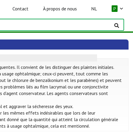
Contact
À propos de nous
NL
P
tes. Il convient de les distinguer des plaintes initiales.
 usage ophtalmique; ceux-ci peuvent, tout comme les
rtout le chlorure de benzalkonium et les parabènes) et peuvent
des problèmes liés au film lacrymal ou une conjonctivite
 pas d’agent conservateur. Les agents conservateurs sont
l et aggraver la sécheresse des yeux.
 les mêmes effets indésirables que lors de leur
nt donné que la quantité qui atteint la circulation générale
nts à usage ophtalmique, cela est mentionné.