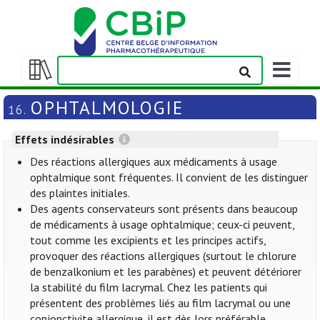
Afficher/m
la
Afficher/masquer
barre
la
OPHTALMOLOGIE
16.
de
table
navigation
des
Effets indésirables
matières
Des réactions allergiques aux médicaments à usage
ophtalmique sont fréquentes. Il convient de les distinguer
des plaintes initiales.
Des agents conservateurs sont présents dans beaucoup
de médicaments à usage ophtalmique; ceux-ci peuvent,
tout comme les excipients et les principes actifs,
provoquer des réactions allergiques (surtout le chlorure
de benzalkonium et les parabènes) et peuvent détériorer
la stabilité du film lacrymal. Chez les patients qui
présentent des problèmes liés au film lacrymal ou une
conjonctivite allergique, il est dès lors préférable