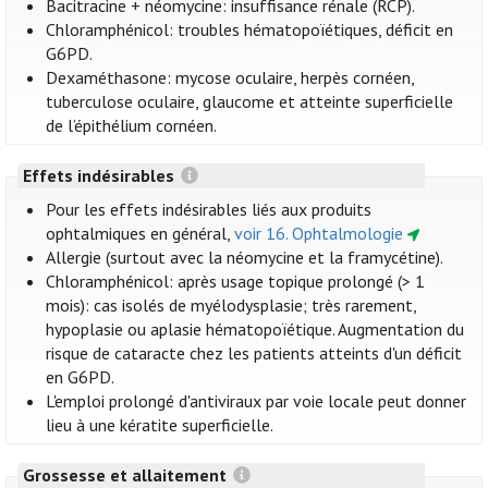
Bacitracine + néomycine: insuffisance rénale (RCP).
Chloramphénicol: troubles hématopoïétiques, déficit en
G6PD.
Dexaméthasone: mycose oculaire, herpès cornéen,
tuberculose oculaire, glaucome et atteinte superficielle
de l’épithélium cornéen.
Effets indésirables
Pour les effets indésirables liés aux produits
ophtalmiques en général,
voir 16. Ophtalmologie
Allergie (surtout avec la néomycine et la framycétine).
Chloramphénicol: après usage topique prolongé (> 1
mois): cas isolés de myélodysplasie; très rarement,
hypoplasie ou aplasie hématopoïétique. Augmentation du
risque de cataracte chez les patients atteints d'un déficit
en G6PD.
L'emploi prolongé d'antiviraux par voie locale peut donner
lieu à une kératite superficielle.
Grossesse et allaitement