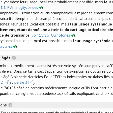
glycosides: leur usage local est probablement possible, mais
leur
11.1.9. Aminoglycosides
).
amphénicol: l'utilisation du chloramphénicol est probablement compa
a sécurité d'emploi du chloramphénicol pendant l'allaitement (pas ou
lones: leur usage local est possible, mais
leur usage systémique 
aitement, étant donné une atteinte du cartilage articulaire ob
de de croissance
(
voir 11.1.5. Quinolones
).
yclines: leur usage local est possible, mais
leur usage systémiqu
cyclines
).
s âgés
mbreux médicaments administrés par voie systémique peuvent affecte
 divers. Dans certains cas, l’apparition de symptômes oculaires doit
t âgé [voir série d’articles Folia “Effets indésirables oculaires lié
 2
et
partie 3
].
gle "80+" à côté de certains médicaments indique qu’ils font partie 
iquant sur ce sigle, vous accéderez aux détails expliquant ce choix,
tions
r l’association en usage prolongé du chloramphénicol avec d’autres 