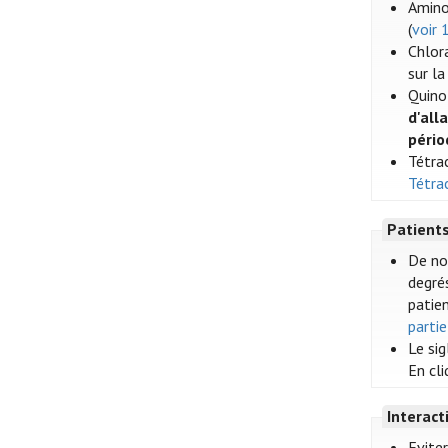
Amino
(
voir 
Chlor
sur l
Quino
d'all
pério
Tétrac
Tétra
Patient
De no
degrés
patien
partie
Le si
En cl
Interac
Evite