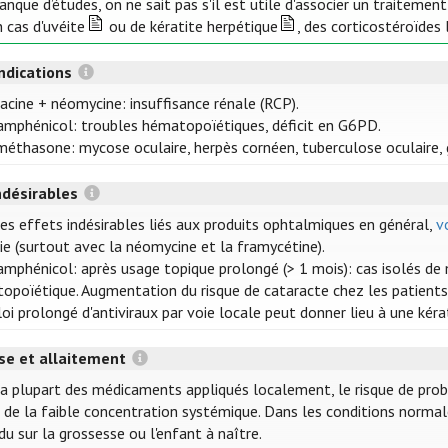
nque d’études, on ne sait pas s'il est utile d'associer un traitemen
 cas d'uvéite
ou de kératite herpétique
, des corticostéroïdes
ndications
racine + néomycine: insuffisance rénale (RCP).
amphénicol: troubles hématopoïétiques, déficit en G6PD.
éthasone: mycose oculaire, herpès cornéen, tuberculose oculaire, g
ndésirables
les effets indésirables liés aux produits ophtalmiques en général,
v
gie (surtout avec la néomycine et la framycétine).
amphénicol: après usage topique prolongé (> 1 mois): cas isolés de 
opoïétique. Augmentation du risque de cataracte chez les patients 
oi prolongé d'antiviraux par voie locale peut donner lieu à une kérat
se et allaitement
la plupart des médicaments appliqués localement, le risque de prob
 de la faible concentration systémique. Dans les conditions normales
u sur la grossesse ou l'enfant à naître.