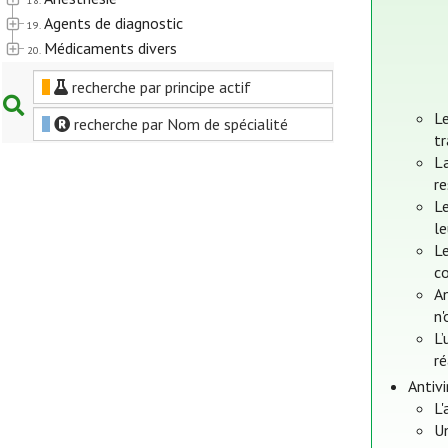
18.
Agents de diagnostic
19.
Médicaments divers
20.
recherche par principe actif
Le
recherche par Nom de spécialité
tr
L
re
Le
le
Le
c
An
n'
L’
ré
Antiv
L'
U