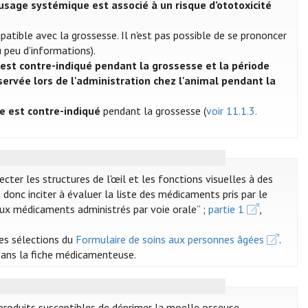
 usage systémique est associé à un risque d’ototoxicité
tible avec la grossesse. Il n'est pas possible de se prononcer
 peu d’informations).
est contre-indiqué pendant la grossesse et la période
servée lors de l'administration chez l'animal pendant la
e est contre-indiqué
pendant la grossesse (
voir 11.1.3.
r les structures de l'œil et les fonctions visuelles à des
 donc inciter à évaluer la liste des médicaments pris par le
s aux médicaments administrés par voie orale” ;
partie 1
,
des sélections du
Formulaire de soins aux personnes âgées
.
 dans la fiche médicamenteuse.
produits susceptibles de déprimer la moelle osseuse.