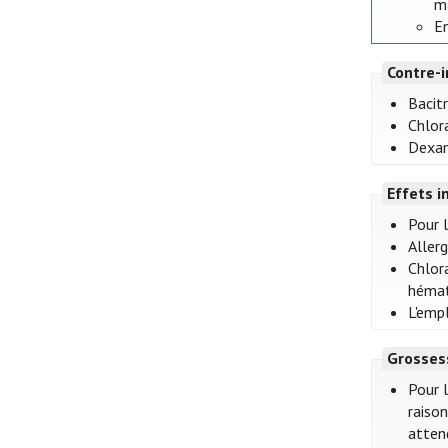
ma
En
Contre-i
Bacit
Chlor
Dexam
Effets i
Pour 
Aller
Chlor
hémat
L'empl
Grosses
Pour 
raison
attend