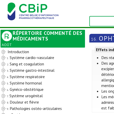
RÉPERTOIRE COMMENTÉ DES
OPH
MÉDICAMENTS
16.
AOÛT
Effets in
Introduction
Système cardio-vasculaire
Des réa
1.
Des ag
Sang et coagulation
2.
excipie
Système gastro-intestinal
3.
détério
Système respiratoire
4.
allergi
Système hormonal
5.
mention
Gynéco-obstétrique
6.
Les ong
Système urogénital
Les méd
7.
Douleur et fièvre
adminis
8.
est fai
Pathologies ostéo-articulaires
9.