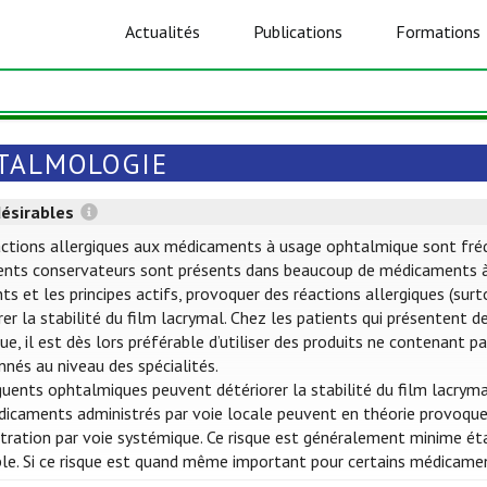
Actualités
Publications
Formations
TALMOLOGIE
désirables
ctions allergiques aux médicaments à usage ophtalmique sont fréquen
ents conservateurs sont présents dans beaucoup de médicaments à
nts et les principes actifs, provoquer des réactions allergiques (su
rer la stabilité du film lacrymal. Chez les patients qui présentent 
que, il est dès lors préférable d’utiliser des produits ne contenant
nés au niveau des spécialités.
uents ophtalmiques peuvent détériorer la stabilité du film lacryma
icaments administrés par voie locale peuvent en théorie provoquer
tration par voie systémique. Ce risque est généralement minime éta
ble. Si ce risque est quand même important pour certains médicame