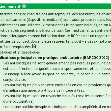
tionnement
iscutés dans ce chapitre des antiseptiques, des antibiotiques et des
 médicaments (dispositifs médicaux) sont aussi proposés dans les in
édicaments anti-infectieux mentionnés ici ne sont indiqués, selon le
nctive et du segment antérieur de l'œil. Ces médicaments sont ineffi
tions allergiques comme indication dans le RCP et ont un rapport bé
ntilles de contact doivent être retirées tant qu'il y a des symptôm
nt être remplacées.
iotiques et antiseptiques
ndications principales en pratique ambulatoire (BAPCOC 2022)
:
Les antibiotiques ne sont généralement pas indiqués pour une pe
est une affection qui guérit souvent spontanément et ne nécessi
Le rinçage à l’eau (avec un gant de toilette, un coton ou un tamp
conjonctivite.
Les antibiotiques peuvent être envisagés en cas de problèmes gra
d’amélioration après 3 à 4 jours de rinçage à l’eau.
Les antibiotiques sont en revanche indiqués chez les patients à 
d’une oculopathie).
Lorsqu’une antibiothérapie est indiquée, le chloramphénicol en 