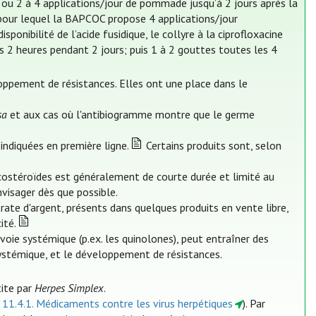
ou 2 à 4 applications/jour de pommade jusqu’à 2 jours après la
 pour lequel la BAPCOC propose 4 applications/jour
ponibilité de l’acide fusidique, le collyre à la ciprofloxacine
 2 heures pendant 2 jours; puis 1 à 2 gouttes toutes les 4
loppement de résistances. Elles ont une place dans le
sa
et aux cas où l'antibiogramme montre que le germe
indiquées en première ligne.
Certains produits sont, selon
icostéroïdes est généralement de courte durée et limité au
visager dès que possible.
itrate d'argent, présents dans quelques produits en vente libre,
ité.
 voie systémique (p.ex. les quinolones), peut entraîner des
e systémique, et le développement de résistances.
tite par
Herpes Simplex
.
r 11.4.1. Médicaments contre les virus herpétiques
). Par