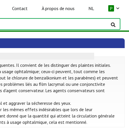
Contact
À propos de nous
NL
P
tes. Il convient de les distinguer des plaintes initiales.
 usage ophtalmique; ceux-ci peuvent, tout comme les
rtout le chlorure de benzalkonium et les parabènes) et peuvent
des problèmes liés au film lacrymal ou une conjonctivite
 pas d’agent conservateur. Les agents conservateurs sont
l et aggraver la sécheresse des yeux.
 les mêmes effets indésirables que lors de leur
nt donné que la quantité qui atteint la circulation générale
nts à usage ophtalmique, cela est mentionné.