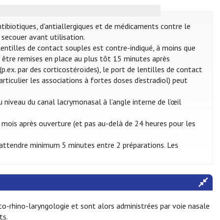
ntibiotiques, d'antiallergiques et de médicaments contre le
secouer avant utilisation.
e lentilles de contact souples est contre-indiqué, à moins que
nt être remises en place au plus tôt 15 minutes après
p.ex. par des corticostéroïdes), le port de lentilles de contact
articulier les associations à fortes doses d'estradiol) peut
 niveau du canal lacrymonasal à l’angle interne de l’œil
 mois après ouverture (et pas au-delà de 24 heures pour les
 d’attendre minimum 5 minutes entre 2 préparations. Les
to-rhino-laryngologie et sont alors administrées par voie nasale
ts.