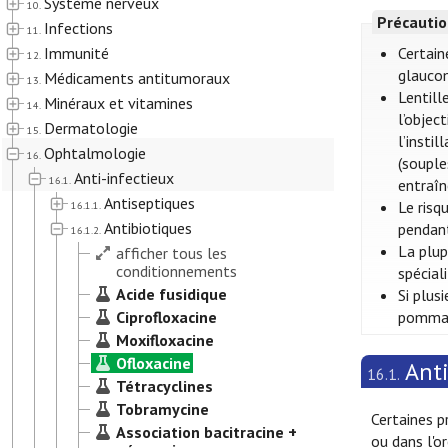
Système nerveux
10.
Précautio
Infections
11.
Immunité
Certain
12.
glaucom
Médicaments antitumoraux
13.
Lentill
Minéraux et vitamines
14.
l’objec
Dermatologie
15.
l’insti
Ophtalmologie
16.
(souple
Anti-infectieux
16.1.
entraîn
Antiseptiques
Le risq
16.1.1.
Antibiotiques
pendant
16.1.2.
La plup
afficher tous les
conditionnements
spécial
Acide fusidique
Si plus
Ciprofloxacine
pommade
Moxifloxacine
Ofloxacine
Anti
16.1.
Tétracyclines
Tobramycine
Certaines p
Association bacitracine +
ou dans l'or