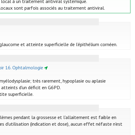
t local à un traitement antiviral systémique.
 locaux sont parfois associés au traitement antiviral.
laucome et atteinte superficielle de l’épithélium cornéen.
oir 16. Ophtalmologie
myélodysplasie; très rarement, hypoplasie ou aplasie
atteints d'un déficit en G6PD.
ite superficielle.
lèmes pendant la grossesse et l'allaitement est faible en
 d'utilisation (indication et dose), aucun effet néfaste n'est