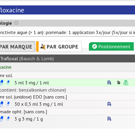
floxacine
ologie
nctivite aiguë (> 1 an): pommade: 1 application 3x/jour (5x/jour si i
PAR MARQUE
PAR GROUPE
Positionnement
Trafloxal
(Bausch & Lomb)
xacine
re sol.
5 ml
3
mg
/
1
ml
(contient: benzalkonium chlorure)
yre sol. (unidose) EDO [sans cons.]
30 x 0,5 ml
3
mg
/
1
ml
ade opht. [sans cons.]
3 g
3
mg
/
1
g