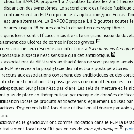
choix. La BAPCOC propose 1 à 2 gouttes toutes les 2 à 3 heures 
disparition des symptômes. Le second choix est l’acide fusidique
contrairement au RCP qui propose 2 applications/jour. En cas d’indis
est une alternative. La BAPCOC propose 1 à 2 gouttes toutes les
heures jusqu'à 48 heures après la disparition des symptômes.
s quinolones sont efficaces mais il existe un grand risque de déve
aitement des ulcères de cornée infectés graves.
a gentamicine sera réservée aux infections à
Pseudomonas Aerugino
sponsable suspecté n'est sensible qu'à cet antibiotique.
s associations de différents antibactériens ne sont presque jamais 
ur RCP, réservés à la prophylaxie des infections postopératoires.
 recours aux associations contenant des antibiotiques et des cort
ontexte postopératoire. Un passage vers une monothérapie est à en
tiseptiques: leur place n'est pas claire. Les sels de mercure et le n
ont plus de place en thérapeutique par manque de données d’efficac
utilisation locale de produits antibactériens, également utilisés par
actions d'hypersensibilité lors d'une utilisation ultérieure par voi
iraux
aciclovir et le ganciclovir ont comme indication dans le RCP la kéra
n traitement local ne suffit pas en cas de
zona ophtalmique
(
voi