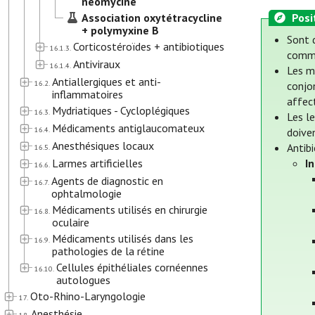
néomycine
Association oxytétracycline
Posi
+ polymyxine B
Sont d
Corticostéroïdes + antibiotiques
16.1.3.
comme
Antiviraux
16.1.4.
Les m
Antiallergiques et anti-
16.2.
conjo
inflammatoires
affec
Mydriatiques - Cycloplégiques
16.3.
Les le
Médicaments antiglaucomateux
16.4.
doive
Anesthésiques locaux
Antib
16.5.
Larmes artificielles
I
16.6.
Agents de diagnostic en
16.7.
ophtalmologie
Médicaments utilisés en chirurgie
16.8.
oculaire
Médicaments utilisés dans les
16.9.
pathologies de la rétine
Cellules épithéliales cornéennes
16.10.
autologues
Oto-Rhino-Laryngologie
17.
Anesthésie