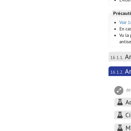
Précauti
Voir 
En ca
Vu la
antise
A
16.1.1.
A
16.1.2.
dé
A
C
M