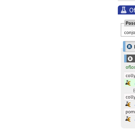
O
Pos
conjo
oflo
colly
coll
pomm