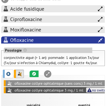
Acide fusidique
Ciprofloxacine
Moxifloxacine
Ofloxacine
Posologie
conjonctivite aiguë (> 1 an): pommade: 1 application 3x/jour
(5x/jour si infection à Chlamydia), collyre: 1 goutte 4x/jour.
ofloxacine collyre ophtalmique (sans cons.) 3 mg / 1 ml
ofloxacine collyre ophtalmique 3 mg / 1 ml
no switc
spécialité
quantité