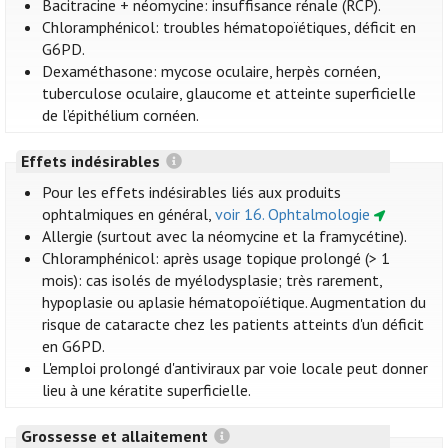
Bacitracine + néomycine: insuffisance rénale (RCP).
Chloramphénicol: troubles hématopoïétiques, déficit en
G6PD.
Dexaméthasone: mycose oculaire, herpès cornéen,
tuberculose oculaire, glaucome et atteinte superficielle
de l’épithélium cornéen.
Effets indésirables
Pour les effets indésirables liés aux produits
ophtalmiques en général,
voir 16. Ophtalmologie
Allergie (surtout avec la néomycine et la framycétine).
Chloramphénicol: après usage topique prolongé (> 1
mois): cas isolés de myélodysplasie; très rarement,
hypoplasie ou aplasie hématopoïétique. Augmentation du
risque de cataracte chez les patients atteints d'un déficit
en G6PD.
L'emploi prolongé d'antiviraux par voie locale peut donner
lieu à une kératite superficielle.
Grossesse et allaitement