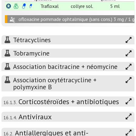
Trafloxal
collyre sol.
5 ml
ofloxacine pommade ophtalmique (sans cons.) 3 mg / 1 g
Tétracyclines
Tobramycine
Association bacitracine + néomycine
Association oxytétracycline +
polymyxine B
Corticostéroïdes + antibiotiques
16.1.3.
Antiviraux
16.1.4.
Antiallergiques et anti-
16.2.