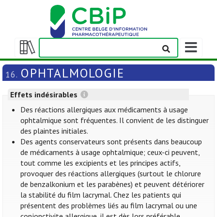
Afficher/m
la
Afficher/masquer
barre
la
OPHTALMOLOGIE
16.
de
table
navigation
des
Effets indésirables
matières
Des réactions allergiques aux médicaments à usage
ophtalmique sont fréquentes. Il convient de les distinguer
des plaintes initiales.
Des agents conservateurs sont présents dans beaucoup
de médicaments à usage ophtalmique; ceux-ci peuvent,
tout comme les excipients et les principes actifs,
provoquer des réactions allergiques (surtout le chlorure
de benzalkonium et les parabènes) et peuvent détériorer
la stabilité du film lacrymal. Chez les patients qui
présentent des problèmes liés au film lacrymal ou une
conjonctivite allergique, il est dès lors préférable