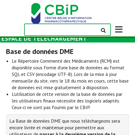
Afficher/m
la
ESPACE DE TÉLÉCHARGEMENT
barre
de
Base de données DME
navigation
Le Répertoire Commenté des Médicaments (RCM) est
disponible sous forme d’une base de données au format
SQL et CSV (encodage UTF-8). Lors de la mise à jour
mensuelle du site, vers le 18 du mois en cours, cette base
de données est mise gratuitement à disposition.
L'utilisation de cette version de la base de données par
les utilisateurs finaux nécessite des logiciels adaptés.
Ceux-ci ne sont pas fournis par le CBIP.
La Base de données DME que nous téléchargeons sera
encore livrée et maintenue pour permettre aux
utilisateurs de
passer à la deuxième version de la