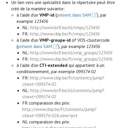
Un lien vers une spécialité dans le répertoire peut être
créé de la manière suivante:
à l'aide d'un
VMP-id
(
présent dans SAM
), par
example
123456
NL:
http://www.bcfi.be/nl/vmps/
123456
FR:
http://www.cbip.be/fr/vmps/
123456
à l'aide d'un
VMP-groupe-id
of VOS-clustercode
(
présent dans SAM
), par example
123456
NL:
http://www.bcfi.be/nl/vmp_groups/
123456
FR:
http://www.cbip.be/fr/vmp_groups/
123456
à l'aide d'un
CTI-extended
qui appartient à un
conditionnement, par exemple
099574-02
FR:
http://www.cbip.be/fr/contents/jump?
ctiext=
099574-02
NL:
http://www.bcfi.be/nl/contents/jump?
ctiext=
099574-02
FR comparaison des prix:
http://www.cbip.be/fr/contents/jump?
ctiext=
099574-02
&view=pvt
NL comparaison des prix:
http://www.bcfi.be/nl/contents/jump?