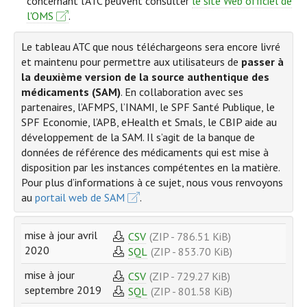
concernant l'ATC peuvent consulter
le site Web officiel de
l'OMS
.
Le tableau ATC que nous téléchargeons sera encore livré
et maintenu pour permettre aux utilisateurs de
passer à
la deuxième version de la source authentique des
médicaments (SAM)
. En collaboration avec ses
partenaires, l’AFMPS, l’INAMI, le SPF Santé Publique, le
SPF Economie, l’APB, eHealth et Smals, le CBIP aide au
développement de la SAM. Il s’agit de la banque de
données de référence des médicaments qui est mise à
disposition par les instances compétentes en la matière.
Pour plus d’informations à ce sujet, nous vous renvoyons
au
portail web de SAM
.
mise à jour avril
CSV
(ZIP - 786.51 KiB)
2020
SQL
(ZIP - 853.70 KiB)
mise à jour
CSV
(ZIP - 729.27 KiB)
septembre 2019
SQL
(ZIP - 801.58 KiB)