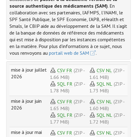
source authentique des médicaments (SAM)
. En
collaboration avec ses partenaires, l’AFMPS, l’INAMI, le
SPF Santé Publique, le SPF Economie, l’APB, eHealth et
Smals, le CBIP aide au développement de la SAM. Il s’agit
de la banque de données de référence des médicaments
qui est mise à disposition par les instances compétentes
en la matière. Pour plus d’informations à ce sujet, nous
vous renvoyons au
portail web de SAM
.
mise à jour juillet
CSV FR
(ZIP -
CSV NL
(ZIP -
2026
1.66 MiB)
1.61 MiB)
SQL FR
(ZIP -
SQL NL
(ZIP -
1.78 MiB)
1.73 MiB)
mise à jour juin
CSV FR
(ZIP -
CSV NL
(ZIP -
2026
1.65 MiB)
1.60 MiB)
SQL FR
(ZIP -
SQL NL
(ZIP -
1.77 MiB)
1.72 MiB)
mise à jour mai
CSV FR
(ZIP -
CSV NL
(ZIP -