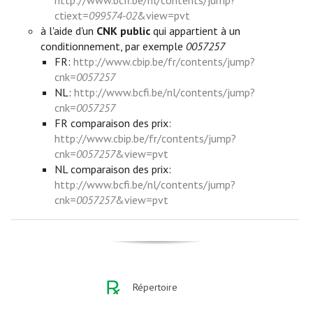
ctiext=
099574-02
&view=pvt
à l'aide d'un
CNK public
qui appartient à un
conditionnement, par exemple
0057257
FR:
http://www.cbip.be/fr/contents/jump?
cnk=
0057257
NL:
http://www.bcfi.be/nl/contents/jump?
cnk=
0057257
FR comparaison des prix:
http://www.cbip.be/fr/contents/jump?
cnk=
0057257
&view=pvt
NL comparaison des prix:
http://www.bcfi.be/nl/contents/jump?
cnk=
0057257
&view=pvt
Répertoire