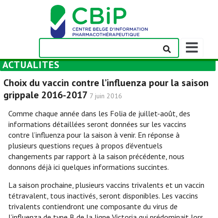
Afficher/m
la
ACTUALITÉS
barre
de
Choix du vaccin contre l’influenza pour la saison
navigation
grippale 2016-2017
7 juin 2016
Comme chaque année dans les Folia de juillet-août, des
informations détaillées seront données sur les vaccins
contre l’influenza pour la saison à venir. En réponse à
plusieurs questions reçues à propos d’éventuels
changements par rapport à la saison précédente, nous
donnons déjà ici quelques informations succintes.
La saison prochaine, plusieurs vaccins trivalents et un vaccin
tétravalent, tous inactivés, seront disponibles. Les vaccins
trivalents contiendront une composante du virus de
l’influenza de type B de la ligne Victoria qui prédominait lors