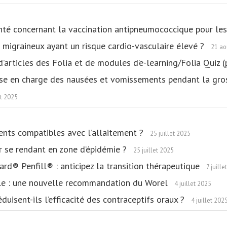
anté concernant la vaccination antipneumococcique pour le
ts migraineux ayant un risque cardio-vasculaire élevé ?
21 ao
d’articles des Folia et de modules d’e-learning/Folia Quiz 
rise en charge des nausées et vomissements pendant la gr
t 2025
ents compatibles avec l’allaitement ?
25 juillet 2025
r se rendant en zone d’épidémie ?
25 juillet 2025
ard® Penfill® : anticipez la transition thérapeutique
7 juill
le : une nouvelle recommandation du Worel
4 juillet 2025
uisent-ils l’efficacité des contraceptifs oraux ?
4 juillet 202