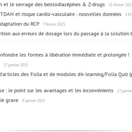
n et le sevrage des benzodiazépines & Z-drugs
21 février 202
TDAH et risque cardio-vasculaire : nouvelles données
14 f
 adaptation du RCP
7 février 2025
tention aux erreurs de dosage lors du passage à la solution
onfondre les formes à libération immédiate et prolongée !
s
17 janvier 2025
d’articles des Folia et de modules d’e-learning/Folia Quiz
 : le point sur les avantages et les inconvénients
17 janvi
hie grave
9 janvier 2025