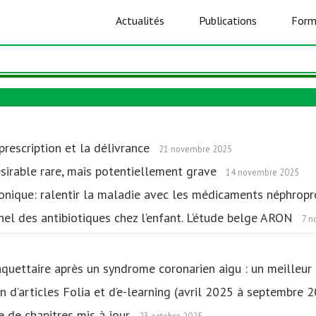
Actualités
Publications
Form
 prescription et la délivrance
21 novembre 2025
sirable rare, mais potentiellement grave
14 novembre 2025
ronique: ralentir la maladie avec les médicaments néphrop
nel des antibiotiques chez l’enfant. L’étude belge ARON
7 n
uettaire après un syndrome coronarien aigu : un meilleur 
ion d’articles Folia et d’e-learning (avril 2025 à septembre
ie de chapitres mis à jour