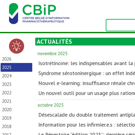
ACTUALITÉS
novembre 2025
2026
Isotrétinoïne: les indispensables avant la
2025
Syndrome sérotoninergique : un effet indé
2024
Nouvel e-learning: insuffisance rénale ch
2023
Un nouvel outil pour un usage plus ration
2022
2021
octobre 2025
2020
Désescalade du double traitement antiplaq
2019
Information pour les infirmier.e.s : sélect
2018
Le Répertoire “édition 2025”: dernière sér
2017