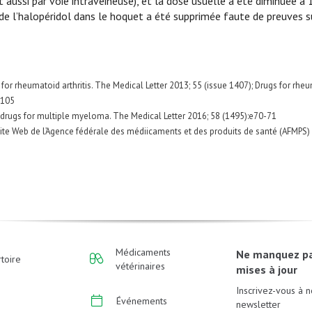
aussi par voie intraveineuse), et la dose usuelle a été diminuée à 1
de l’halopéridol dans le hoquet a été supprimée faute de preuves su
b for rheumatoid arthritis. The Medical Letter 2013; 55 (issue 1407); Drugs for rhe
-105
drugs for multiple myeloma. The Medical Letter 2016; 58 (1495):e70-71
 site Web de l’Agence fédérale des médiicaments et des produits de santé (AFMPS)
Médicaments
Ne manquez p
toire
vétérinaires
mises à jour
Inscrivez-vous à n
Événements
newsletter