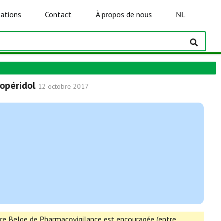
ations
Contact
À propos de nous
NL
lopéridol
12 octobre 2017
ntre Belge de Pharmacovigilance est encouragée (entre