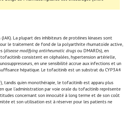
s (JAK). La plupart des inhibiteurs de protéines kinases sont
e pour le traitement de fond de la polyarthrite rhumatoïde active,
s (
disease modifying antirheumatic drugs
ou DMARDs), en
u tofacitinib consistent en céphalées, hypertension artérielle,
nosuppresseurs, en une sensibilité accrue aux infections et un
insuffisance hépatique. Le tofacitinib est un substrat du CYP3A4
), tandis qu’en monothérapie, le tofacitinib est apparu plus
n que l’administration par voie orale du tofacitinib représente
ertitudes concernant son innocuité à long terme et de son coût
tée et son utilisation est à réserver pour les patients ne