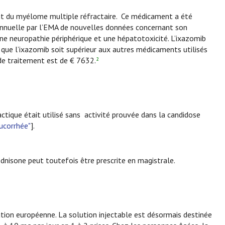
ent du myélome multiple réfractaire. Ce médicament a été
n annuelle par l’EMA de nouvelles données concernant son
e neuropathie périphérique et une hépatotoxicité. L’ixazomib
vé que l’ixazomib soit supérieur aux autres médicaments utilisés
de traitement est de € 7632.
2
lactique était utilisé sans activité prouvée dans la candidose
eucorrhée"
].
ednisone peut toutefois être prescrite en magistrale.
ation européenne. La solution injectable est désormais destinée