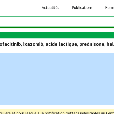
Actualités
Publications
Form
facitinib, ixazomib, acide lactique, prednisone, ha
lière et pour lesquels la notification d’effets indésirables au Ce