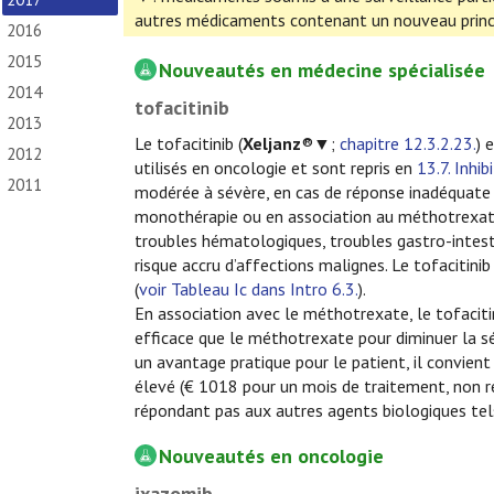
autres médicaments contenant un nouveau princi
2016
2015
Nouveautés en médecine spécialisée
2014
tofacitinib
2013
Le tofacitinib (
Xeljanz
®▼;
chapitre 12.3.2.23.
) 
2012
utilisés en oncologie et sont repris en
13.7. Inhi
2011
modérée à sévère, en cas de réponse inadéquate o
monothérapie ou en association au méthotrexat
troubles hématologiques, troubles gastro-intest
risque accru d’affections malignes. Le tofacitini
(
voir Tableau Ic dans Intro 6.3.
).
En association avec le méthotrexate, le tofacitin
efficace que le méthotrexate pour diminuer la sév
un avantage pratique pour le patient, il convien
élevé (€ 1018 pour un mois de traitement, non re
répondant pas aux autres agents biologiques tels
Nouveautés en oncologie
ixazomib