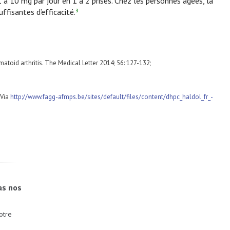
 à 10 mg par jour en 1 à 2 prises. Chez les personnes âgées, la
ffisantes d’efficacité.
3
umatoid arthritis. The Medical Letter 2014; 56: 127-132;
 Via
http://www.fagg-afmps.be/sites/default/files/content/dhpc_haldol_fr_-
as nos
otre