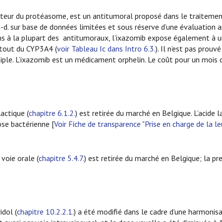
ibiteur du protéasome, est un antitumoral proposé dans le traitem
-à-d. sur base de données limitées et sous réserve d’une évaluatio
ns à la plupart des antitumoraux, l’ixazomib expose également à un
rtout du CYP3A4 (
voir Tableau Ic dans Intro 6.3.
). Il n’est pas prou
ple. L’ixazomib est un médicament orphelin. Le coût pour un mois 
lactique (
chapitre 6.1.2.
) est retirée du marché en Belgique. L’acide 
ose bactérienne [
Voir Fiche de transparence "Prise en charge de la l
voie orale (
chapitre 5.4.7.
) est retirée du marché en Belgique; la pr
idol (
chapitre 10.2.2.1.
) a été modifié dans le cadre d’une harmonis