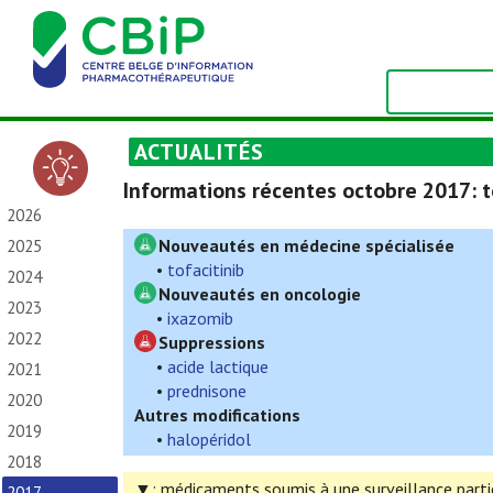
ACTUALITÉS
Informations récentes octobre 2017: to
2026
Nouveautés en médecine spécialisée
2025
•
tofacitinib
2024
Nouveautés en oncologie
2023
•
ixazomib
2022
Suppressions
•
acide lactique
2021
•
prednisone
2020
Autres modifications
2019
•
halopéridol
2018
▼: médicaments soumis à une surveillance particu
2017