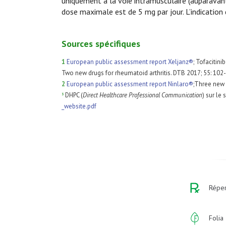
uniquement à la voie intramusculaire (auparavant 
dose maximale est de 5 mg par jour. L’indication 
Sources spécifiques
1
European public assessment report Xeljanz®
; Tofacitini
Two new drugs for rheumatoid arthritis. DTB 2017; 55: 102
2
European public assessment report Ninlaro®
;Three new 
DHPC (
Direct Healthcare Professional Communication
) sur le
3
_website.pdf
Réper
Folia