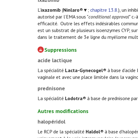
L’
ixazomib
(
Ninlaro
®▼;
chapitre 13.8.
), un inh
autorisé par l’EMA sous "
conditional approval
" c.
efficacité. Outre les effets indésirables commu
est un substrat de plusieurs isoenzymes CYP, su
dans le traitement de 3e ligne du myélome multi
Suppressions
acide lactique
La spécialité
Lacta-Gynecogel
® à base d’acide 
vaginale et avec une place limitée dans la vagin
prednisone
La spécialité
Lodotra
® à base de prednisone par 
Autres modifications
halopéridol
Le RCP de la spécialité
Haldol
® à base d’halopér