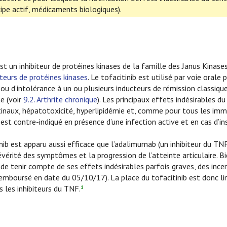
pe actif, médicaments biologiques).
est un inhibiteur de protéines kinases de la famille des Janus Kinase
biteurs de protéines kinases
. Le tofacitinib est utilisé par voie oral
u d’intolérance à un ou plusieurs inducteurs de rémission classique
e (voir
9.2. Arthrite chronique
). Les principaux effets indésirables d
inaux, hépatotoxicité, hyperlipidémie et, comme pour tous les immu
b est contre-indiqué en présence d’une infection active et en cas d’
ib est apparu aussi efficace que l’adalimumab (un inhibiteur du TNF
érité des symptômes et la progression de l’atteinte articulaire. Bie
t de tenir compte de ses effets indésirables parfois graves, des inc
mboursé en date du 05/10/17). La place du tofacitinib est donc limi
 les inhibiteurs du TNF.
1