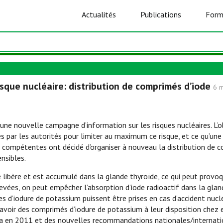
Actualités
Publications
Form
sque nucléaire: distribution de comprimés d’iode
6 
une nouvelle campagne d’information sur les risques nucléaires. L’o
es par les autorités pour limiter au maximum ce risque, et ce qu’un
s compétentes ont décidé d’organiser à nouveau la distribution de co
nsibles.
 se libère et est accumulé dans la glande thyroïde, ce qui peut prov
vées, on peut empêcher l’absorption d’iode radioactif dans la glande
ées d’iodure de potassium puissent être prises en cas d’accident nucl
nt avoir des comprimés d’iodure de potassium à leur disposition chez
ma en 2011 et des nouvelles recommandations nationales/internatio