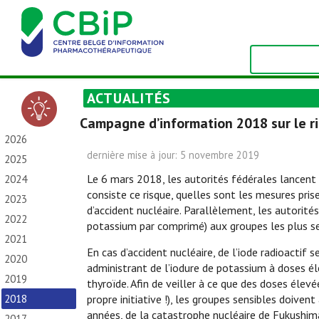
ACTUALITÉS
Campagne d’information 2018 sur le ri
2026
dernière mise à jour: 5 novembre 2019
2025
Le 6 mars 2018, les autorités fédérales lancent 
2024
consiste ce risque, quelles sont les mesures pris
2023
d’accident nucléaire. Parallèlement, les autorité
2022
potassium par comprimé) aux groupes les plus se
2021
En cas d’accident nucléaire, de l’iode radioactif
2020
administrant de l’iodure de potassium à doses éle
2019
thyroïde. Afin de veiller à ce que des doses élev
2018
propre initiative !), les groupes sensibles doive
années, de la catastrophe nucléaire de Fukushi
2017