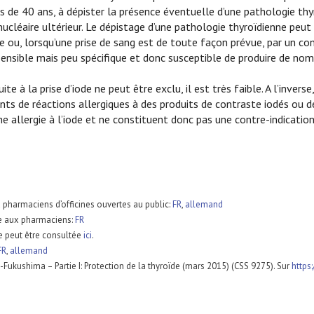
s de 40 ans, à dépister la présence éventuelle d’une pathologie thyro
nucléaire ultérieur. Le dépistage d’une pathologie thyroïdienne peut
e ou, lorsqu’une prise de sang est de toute façon prévue, par un 
ensible mais peu spécifique et donc susceptible de produire de nom
ite à la prise d’iode ne peut être exclu, il est très faible. A l’inver
nts de réactions allergiques à des produits de contraste iodés ou d
e allergie à l’iode et ne constituent donc pas une contre-indication
 pharmaciens d’officines ouvertes au public:
FR
,
allemand
ée aux pharmaciens:
FR
e peut être consultée
ici
.
FR
,
allemand
-Fukushima – Partie I: Protection de la thyroïde (mars 2015) (CSS 9275). Sur
https