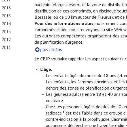
nucléaire élargit désormais la zone de distributi
2016
distribution de ces comprimés, on distingue tout
2015
Borssele, ou de 10 km autour de Fleurus), et de l
Pour des informations utiles
, notamment conce
2014
comprimés d’iode, nous renvoyons au site Web
w
2013
Les autorités compétentes organiseront des séan
2012
de planification d’urgence.
2011
plus d'infos
Le CBIP souhaite rappeler les aspects suivants co
L’âge.
Les enfants âgés de moins de 18 ans (et en 
Les enfants, les femmes enceintes et les f
dehors des zones de planification d’urgence
Les (jeunes) adultes entre 18 et 40 ans so
nucléaire.
Chez les personnes âgées de plus de 40 ans,
radioactif est très faible dans ce groupe 
contre-indication à la prophylaxie. L’admi
autonome, déclencher une hyperthyroïdie, v