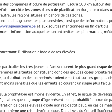
on des comprimés d’iodure de potassium jusqu’à 100 km autour des sit
efois d’un côté les zones dites « de planification d’urgence » (dan
’autre, les régions situées en dehors de ces zones.
rnant les groupes les plus sensibles, ainsi que des informations pr
ww.risquenucleaire.be
et aux sources mentionnées en fin d’article.
1-
ces d’information auxquelles seront invités les pharmaciens, méde
ncernant l’utilisation d’iode à doses élevées.
particulier les très jeunes enfants) courent le plus grand risque de
emmes allaitantes constituent donc des groupes cibles prioritaires 
, la distribution des comprimés s’oriente surtout sur ces groupes cib
nt moins sensibles que les enfants et courent un risque plus faible
 la prophylaxie est moins évidente. En effet, le risque de développe
d’âge, alors que ce groupe d’âge présente une probabilité accrue de
nistration de doses élevées d’iode non radioactif peut, en cas de ma
oire même une crise thyréotoxique. Dans l’Avis du Conseil Supérieu