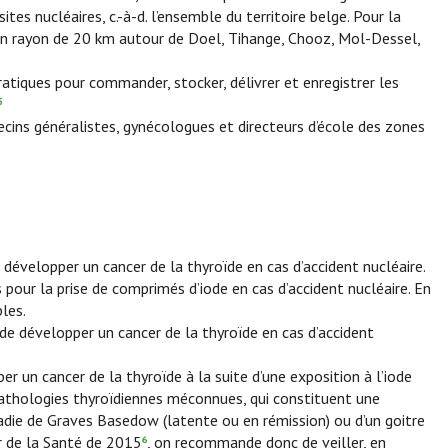
es nucléaires, c.-à-d. l’ensemble du territoire belge. Pour la
s un rayon de 20 km autour de Doel, Tihange, Chooz, Mol-Dessel,
atiques pour commander, stocker, délivrer et enregistrer les
5
cins généralistes, gynécologues et directeurs d’école des zones
 développer un cancer de la thyroïde en cas d’accident nucléaire.
pour la prise de comprimés d’iode en cas d’accident nucléaire. En
les.
 de développer un cancer de la thyroïde en cas d’accident
r un cancer de la thyroïde à la suite d’une exposition à l’iode
 pathologies thyroïdiennes méconnues, qui constituent une
ladie de Graves Basedow (latente ou en rémission) ou d’un goitre
r de la Santé de 2015
, on recommande donc de veiller, en
6