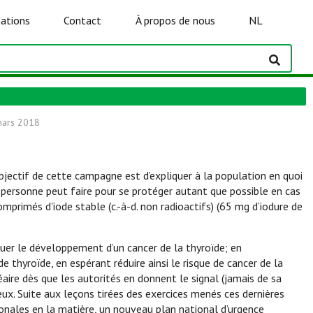
ations
Contact
À propos de nous
NL
mars 2018
bjectif de cette campagne est d’expliquer à la population en quoi
e personne peut faire pour se protéger autant que possible en cas
mprimés d'iode stable (c.-à-d. non radioactifs) (65 mg d’iodure de
oquer le développement d’un cancer de la thyroïde; en
 thyroïde, en espérant réduire ainsi le risque de cancer de la
éaire dès que les autorités en donnent le signal (jamais de sa
 eux. Suite aux leçons tirées des exercices menés ces dernières
nales en la matière, un nouveau plan national d’urgence