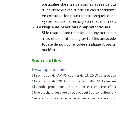
particulier chez les personnes âgées de plu
d’une dose élevée d’iode en cas d’accident 
en consultation pour une raison quelconqu
systématique par échographie, étant très s
Le risque de réactions anaphylactiques.
Si le risque d’une réaction anaphylactique su
mais elles sont sans gravité. Des antécéde
locale de povidone iodée n’indiquent pas un
nucléaire.
Sources utiles
1
www.risquenucleaire.be
2
Information de l’AFMPS: courrier du 13/02/18 adressé aux
3
Information de l’OPHACO: circulaire du 20/02/18 adress
4
La notice pour le public concernant les comprimés d’iod
5
Une brochure destinée au public peut être consultée ici:
6
Accidents nucléaires, environnement et santé à l’ère post